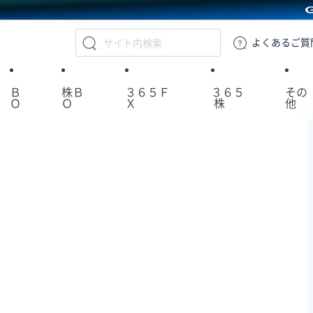
GMOクリック証券
よくある
ご質
Ｂ
株Ｂ
３６５Ｆ
３６５
その
Ｏ
Ｏ
Ｘ
株
他