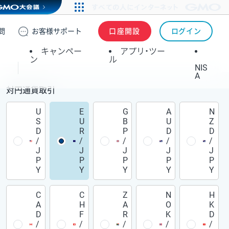
問
お客様
サポート
口座開設
ログイン
キャンペー
アプリ・ツー
ン
ル
NIS
A
対円通貨取引
U
E
G
A
N
S
U
B
U
Z
D
R
P
D
D
/
/
/
/
/
J
J
J
J
J
P
P
P
P
P
Y
Y
Y
Y
Y
C
C
Z
N
H
A
H
A
O
K
D
F
R
K
D
/
/
/
/
/