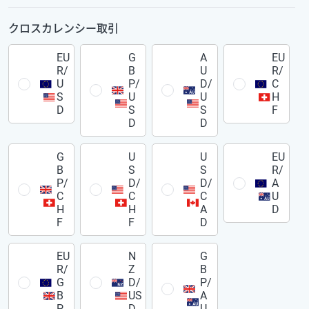
クロスカレンシー取引
EU
G
A
EU
R/
B
U
R/
U
P/
D/
C
S
U
U
H
D
S
S
F
D
D
G
U
U
EU
B
S
S
R/
P/
D/
D/
A
C
C
C
U
H
H
A
D
F
F
D
EU
N
G
R/
Z
B
G
D/
P/
B
US
A
P
D
U