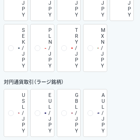
J
J
J
J
J
P
P
P
P
P
Y
Y
Y
Y
Y
S
P
T
M
E
L
R
X
K
N
Y
N
/
/
/
/
J
J
J
J
P
P
P
P
Y
Y
Y
Y
対円通貨取引（ラージ銘柄）
U
E
G
A
S
U
B
U
L
L
L
L
/
/
/
/
J
J
J
J
P
P
P
P
Y
Y
Y
Y