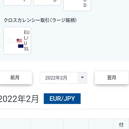
D
クロスカレンシー取引（ラージ銘柄）
EU
L/
U
SL
前月
翌月
2022年2月
EUR/JPY
付