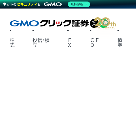
無料診断
X
LINE
株
投信・積
Ｆ
ＣＦ
債
式
立
Ｘ
Ｄ
券