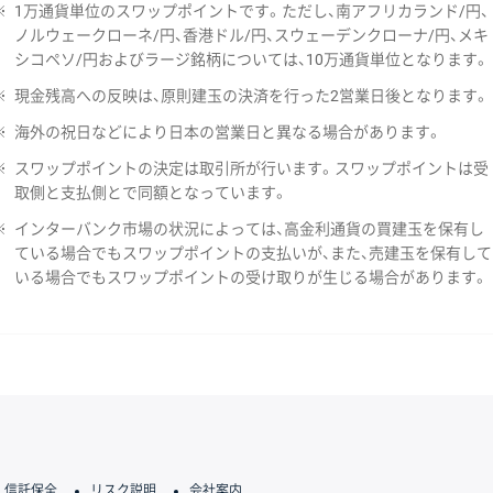
※
1万通貨単位のスワップポイントです。ただし、南アフリカランド/円、
ノルウェークローネ/円、香港ドル/円、スウェーデンクローナ/円、メキ
シコペソ/円およびラージ銘柄については、10万通貨単位となります。
※
現金残高への反映は、原則建玉の決済を行った2営業日後となります。
※
海外の祝日などにより日本の営業日と異なる場合があります。
※
スワップポイントの決定は取引所が行います。スワップポイントは受
取側と支払側とで同額となっています。
※
インターバンク市場の状況によっては、高金利通貨の買建玉を保有し
ている場合でもスワップポイントの支払いが、また、売建玉を保有して
いる場合でもスワップポイントの受け取りが生じる場合があります。
信託保全
リスク説明
会社案内