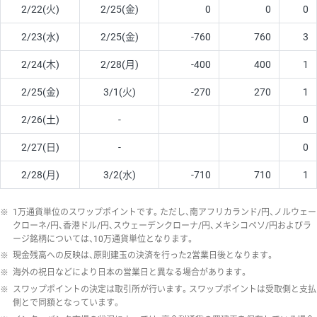
2/22(火)
2/25(金)
0
0
0
2/23(水)
2/25(金)
-760
760
3
2/24(木)
2/28(月)
-400
400
1
2/25(金)
3/1(火)
-270
270
1
2/26(土)
-
0
2/27(日)
-
0
2/28(月)
3/2(水)
-710
710
1
※
1万通貨単位のスワップポイントです。ただし、南アフリカランド/円、ノルウェー
クローネ/円、香港ドル/円、スウェーデンクローナ/円、メキシコペソ/円およびラ
ージ銘柄については、10万通貨単位となります。
※
現金残高への反映は、原則建玉の決済を行った2営業日後となります。
※
海外の祝日などにより日本の営業日と異なる場合があります。
※
スワップポイントの決定は取引所が行います。スワップポイントは受取側と支払
側とで同額となっています。