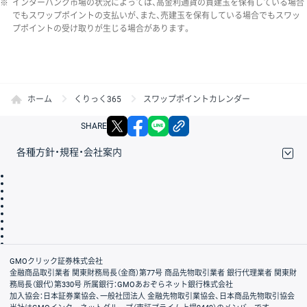
※
インターバンク市場の状況によっては、高金利通貨の買建玉を保有している場合
でもスワップポイントの支払いが、また、売建玉を保有している場合でもスワッ
プポイントの受け取りが生じる場合があります。
ホーム
くりっく365
スワップポイントカレンダー
X
facebook
LINE
リンクをコピー
SHARE
各種方針・規程・会社案内
取引規程・約款
サイトマップ
その他のご案内
個人情報保護方針
最良執行方針
サイトのご利用について
ディスクレイマー
信託保全
リスク説明
会社案内
GMOクリック証券株式会社
金融商品取引業者 関東財務局長（金商）第77号 商品先物取引業者 銀行代理業者 関東財
務局長（銀代）第330号 所属銀行：GMOあおぞらネット銀行株式会社
加入協会：日本証券業協会、一般社団法人 金融先物取引業協会、日本商品先物取引協会