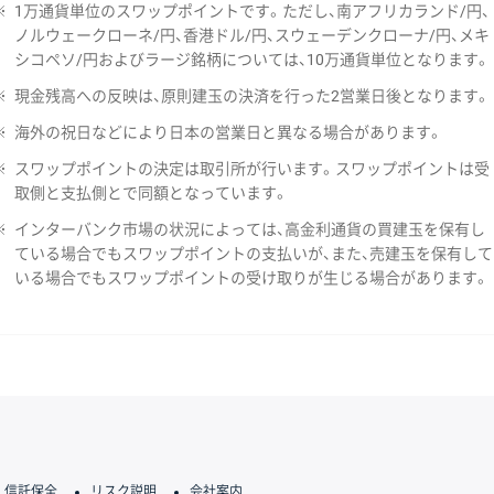
※
1万通貨単位のスワップポイントです。ただし、南アフリカランド/円、
ノルウェークローネ/円、香港ドル/円、スウェーデンクローナ/円、メキ
シコペソ/円およびラージ銘柄については、10万通貨単位となります。
※
現金残高への反映は、原則建玉の決済を行った2営業日後となります。
※
海外の祝日などにより日本の営業日と異なる場合があります。
※
スワップポイントの決定は取引所が行います。スワップポイントは受
取側と支払側とで同額となっています。
※
インターバンク市場の状況によっては、高金利通貨の買建玉を保有し
ている場合でもスワップポイントの支払いが、また、売建玉を保有して
いる場合でもスワップポイントの受け取りが生じる場合があります。
信託保全
リスク説明
会社案内