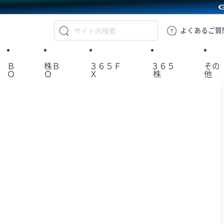
GMOクリック証券
よくある
ご質
Ｂ
株Ｂ
３６５Ｆ
３６５
その
Ｏ
Ｏ
Ｘ
株
他