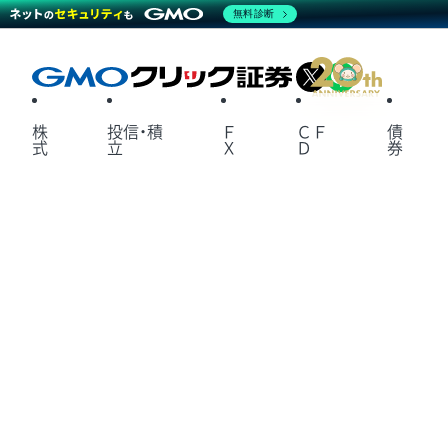
無料診断
X
LINE
株
投信・積
Ｆ
ＣＦ
債
式
立
Ｘ
Ｄ
券