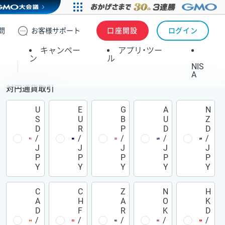
問
お客様
サポート
口座開設
ログイン
キャンペー
アプリ・ツー
ン
ル
NIS
A
対円通貨取引
U
E
G
A
N
S
U
B
U
Z
D
R
P
D
D
/
/
/
/
/
J
J
J
J
J
P
P
P
P
P
Y
Y
Y
Y
Y
C
C
Z
N
H
A
H
A
O
K
D
F
R
K
D
/
/
/
/
/