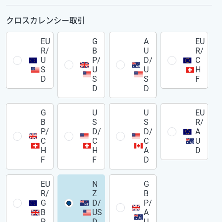
クロスカレンシー取引
EU
G
A
EU
R/
B
U
R/
U
P/
D/
C
S
U
U
H
D
S
S
F
D
D
G
U
U
EU
B
S
S
R/
P/
D/
D/
A
C
C
C
U
H
H
A
D
F
F
D
EU
N
G
R/
Z
B
G
D/
P/
B
US
A
P
D
U