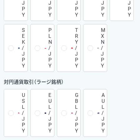
J
J
J
J
J
P
P
P
P
P
Y
Y
Y
Y
Y
S
P
T
M
E
L
R
X
K
N
Y
N
/
/
/
/
J
J
J
J
P
P
P
P
Y
Y
Y
Y
対円通貨取引（ラージ銘柄）
U
E
G
A
S
U
B
U
L
L
L
L
/
/
/
/
J
J
J
J
P
P
P
P
Y
Y
Y
Y