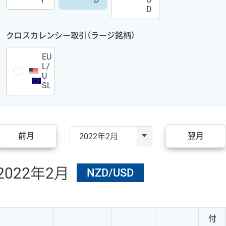
D
クロスカレンシー取引（ラージ銘柄）
EU
L/
U
SL
前月
翌月
2022年2月
NZD/USD
付