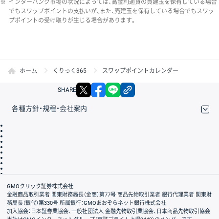
※
インターバンク市場の状況によっては、高金利通貨の買建玉を保有している場合
でもスワップポイントの支払いが、また、売建玉を保有している場合でもスワッ
プポイントの受け取りが生じる場合があります。
ホーム
くりっく365
スワップポイントカレンダー
X
facebook
LINE
リンクをコピー
SHARE
各種方針・規程・会社案内
取引規程・約款
サイトマップ
その他のご案内
個人情報保護方針
最良執行方針
サイトのご利用について
ディスクレイマー
信託保全
リスク説明
会社案内
GMOクリック証券株式会社
金融商品取引業者 関東財務局長（金商）第77号 商品先物取引業者 銀行代理業者 関東財
務局長（銀代）第330号 所属銀行：GMOあおぞらネット銀行株式会社
加入協会：日本証券業協会、一般社団法人 金融先物取引業協会、日本商品先物取引協会