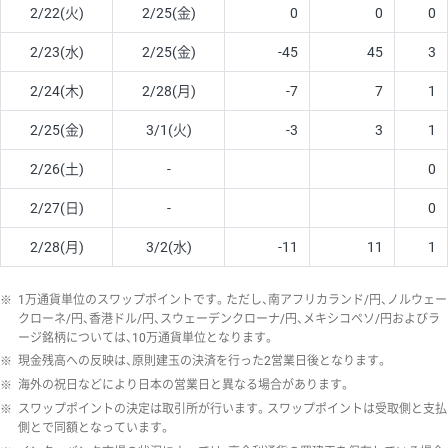
2/22(火)
2/25(金)
0
0
0
2/23(水)
2/25(金)
-45
45
3
2/24(木)
2/28(月)
-7
7
1
2/25(金)
3/1(火)
-3
3
1
2/26(土)
-
0
2/27(日)
-
0
2/28(月)
3/2(水)
-11
11
1
※
1万通貨単位のスワップポイントです。ただし、南アフリカランド/円、ノルウェー
クローネ/円、香港ドル/円、スウェーデンクローナ/円、メキシコペソ/円およびラ
ージ銘柄については、10万通貨単位となります。
※
現金残高への反映は、原則建玉の決済を行った2営業日後となります。
※
海外の祝日などにより日本の営業日と異なる場合があります。
※
スワップポイントの決定は取引所が行います。スワップポイントは受取側と支払
側とで同額となっています。