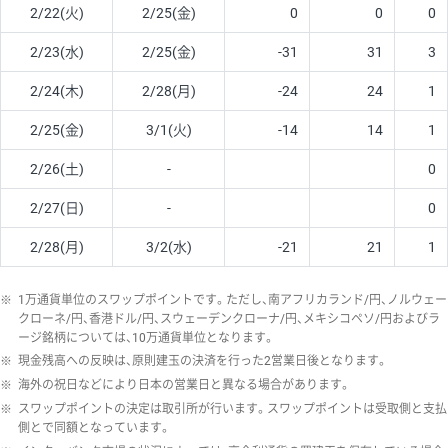
2/22(火)
2/25(金)
0
0
0
2/23(水)
2/25(金)
-31
31
3
2/24(木)
2/28(月)
-24
24
1
2/25(金)
3/1(火)
-14
14
1
2/26(土)
-
0
2/27(日)
-
0
2/28(月)
3/2(水)
-21
21
1
※
1万通貨単位のスワップポイントです。ただし、南アフリカランド/円、ノルウェー
クローネ/円、香港ドル/円、スウェーデンクローナ/円、メキシコペソ/円およびラ
ージ銘柄については、10万通貨単位となります。
※
現金残高への反映は、原則建玉の決済を行った2営業日後となります。
※
海外の祝日などにより日本の営業日と異なる場合があります。
※
スワップポイントの決定は取引所が行います。スワップポイントは受取側と支払
側とで同額となっています。