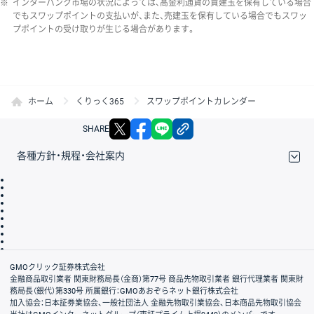
※
インターバンク市場の状況によっては、高金利通貨の買建玉を保有している場合
でもスワップポイントの支払いが、また、売建玉を保有している場合でもスワッ
プポイントの受け取りが生じる場合があります。
ホーム
くりっく365
スワップポイントカレンダー
X
facebook
LINE
リンクをコピー
SHARE
各種方針・規程・会社案内
取引規程・約款
サイトマップ
その他のご案内
個人情報保護方針
最良執行方針
サイトのご利用について
ディスクレイマー
信託保全
リスク説明
会社案内
GMOクリック証券株式会社
金融商品取引業者 関東財務局長（金商）第77号 商品先物取引業者 銀行代理業者 関東財
務局長（銀代）第330号 所属銀行：GMOあおぞらネット銀行株式会社
加入協会：日本証券業協会、一般社団法人 金融先物取引業協会、日本商品先物取引協会