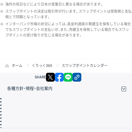
※
海外の祝日などにより日本の営業日と異なる場合があります。
※
スワップポイントの決定は取引所が行います。スワップポイントは受取側と支払
側とで同額となっています。
※
インターバンク市場の状況によっては、高金利通貨の買建玉を保有している場合
でもスワップポイントの支払いが、また、売建玉を保有している場合でもスワッ
プポイントの受け取りが生じる場合があります。
ホーム
くりっく365
スワップポイントカレンダー
X
facebook
LINE
リンクをコピー
SHARE
各種方針・規程・会社案内
取引規程・約款
サイトマップ
その他のご案内
個人情報保護方針
最良執行方針
サイトのご利用について
ディスクレイマー
信託保全
リスク説明
会社案内