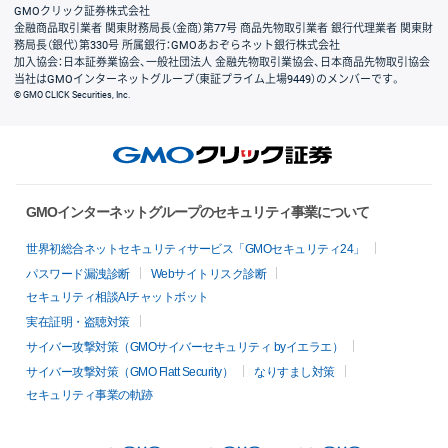
GMOクリック証券株式会社
金融商品取引業者 関東財務局長（金商）第77号 商品先物取引業者 銀行代理業者 関東財
務局長（銀代）第330号 所属銀行：GMOあおぞらネット銀行株式会社
加入協会：日本証券業協会、一般社団法人 金融先物取引業協会、日本商品先物取引協会
当社はGMOインターネットグループ（東証プライム上場9449）のメンバーです。
© GMO CLICK Securities, Inc.
GMOインターネットグループのセキュリティ事業について
世界初総合ネットセキュリティサービス「GMOセキュリティ24」
パスワード漏洩診断
Webサイトリスク診断
セキュリティ相談AIチャットボット
実在証明・盗聴対策
サイバー攻撃対策（GMOサイバーセキュリティ byイエラエ）
サイバー攻撃対策（GMO Flatt Security）
なりすまし対策
セキュリティ事業の軌跡