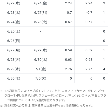
6/22(水)
6/24(金)
2.24
-2.24
3
6/23(木)
6/27(月)
0.7
-0.7
1
6/24(金)
6/28(火)
0.67
-0.67
1
6/25(土)
-
0
6/26(日)
-
0
6/27(月)
6/29(水)
0.59
-0.59
1
6/28(火)
6/30(木)
0.63
-0.63
1
6/29(水)
7/1(金)
2.76
-2.76
4
6/30(木)
7/5(火)
0
0
0
※
1万通貨単位のスワップポイントです。ただし、南アフリカランド/円、ノルウェー
クローネ/円、香港ドル/円、スウェーデンクローナ/円、メキシコペソ/円およびラ
ージ銘柄については、10万通貨単位となります。
※
現金残高への反映は、原則建玉の決済を行った2営業日後となります。