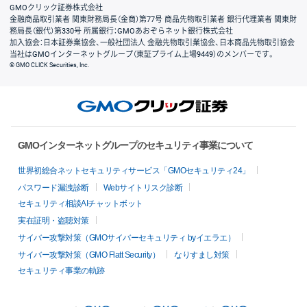
GMOクリック証券株式会社
金融商品取引業者 関東財務局長（金商）第77号 商品先物取引業者 銀行代理業者 関東財
務局長（銀代）第330号 所属銀行：GMOあおぞらネット銀行株式会社
加入協会：日本証券業協会、一般社団法人 金融先物取引業協会、日本商品先物取引協会
当社はGMOインターネットグループ（東証プライム上場9449）のメンバーです。
© GMO CLICK Securities, Inc.
GMOインターネットグループのセキュリティ事業について
世界初総合ネットセキュリティサービス「GMOセキュリティ24」
パスワード漏洩診断
Webサイトリスク診断
セキュリティ相談AIチャットボット
実在証明・盗聴対策
サイバー攻撃対策（GMOサイバーセキュリティ byイエラエ）
サイバー攻撃対策（GMO Flatt Security）
なりすまし対策
セキュリティ事業の軌跡