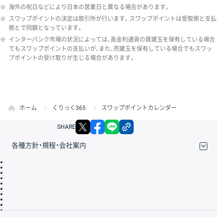
※
海外の祝日などにより日本の営業日と異なる場合があります。
※
スワップポイントの決定は取引所が行います。スワップポイントは受取側と支払
側とで同額となっています。
※
インターバンク市場の状況によっては、高金利通貨の買建玉を保有している場合
でもスワップポイントの支払いが、また、売建玉を保有している場合でもスワッ
プポイントの受け取りが生じる場合があります。
ホーム
くりっく365
スワップポイントカレンダー
X
facebook
LINE
リンクをコピー
SHARE
各種方針・規程・会社案内
取引規程・約款
サイトマップ
その他のご案内
個人情報保護方針
最良執行方針
サイトのご利用について
ディスクレイマー
信託保全
リスク説明
会社案内