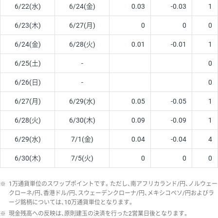
6/22(水)
6/24(金)
0.03
-0.03
1
6/23(木)
6/27(月)
0
0
0
6/24(金)
6/28(火)
0.01
-0.01
1
6/25(土)
-
0
6/26(日)
-
0
6/27(月)
6/29(水)
0.05
-0.05
1
6/28(火)
6/30(木)
0.09
-0.09
1
6/29(水)
7/1(金)
0.04
-0.04
4
6/30(木)
7/5(火)
0
0
0
※
1万通貨単位のスワップポイントです。ただし、南アフリカランド/円、ノルウェー
クローネ/円、香港ドル/円、スウェーデンクローナ/円、メキシコペソ/円およびラ
ージ銘柄については、10万通貨単位となります。
※
現金残高への反映は、原則建玉の決済を行った2営業日後となります。