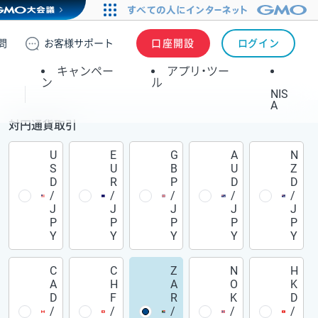
問
お客様
サポート
口座開設
ログイン
キャンペー
アプリ・ツー
ン
ル
NIS
A
対円通貨取引
U
E
G
A
N
S
U
B
U
Z
D
R
P
D
D
/
/
/
/
/
J
J
J
J
J
P
P
P
P
P
Y
Y
Y
Y
Y
C
C
Z
N
H
A
H
A
O
K
D
F
R
K
D
/
/
/
/
/