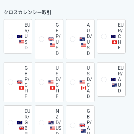
クロスカレンシー取引
EU
G
A
EU
R/
B
U
R/
U
P/
D/
C
S
U
U
H
D
S
S
F
D
D
G
U
U
EU
B
S
S
R/
P/
D/
D/
A
C
C
C
U
H
H
A
D
F
F
D
EU
N
G
R/
Z
B
G
D/
P/
B
US
A
P
D
U