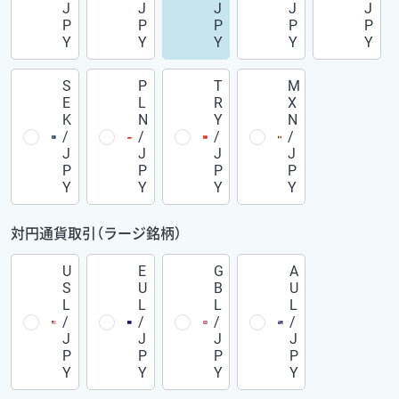
J
J
J
J
J
P
P
P
P
P
Y
Y
Y
Y
Y
S
P
T
M
E
L
R
X
K
N
Y
N
/
/
/
/
J
J
J
J
P
P
P
P
Y
Y
Y
Y
対円通貨取引（ラージ銘柄）
U
E
G
A
S
U
B
U
L
L
L
L
/
/
/
/
J
J
J
J
P
P
P
P
Y
Y
Y
Y