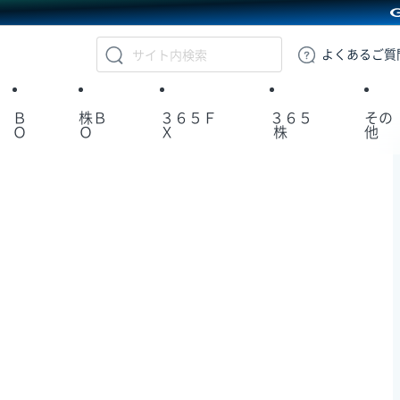
GMOクリック証券
よくある
ご質
Ｂ
株Ｂ
３６５Ｆ
３６５
その
Ｏ
Ｏ
Ｘ
株
他