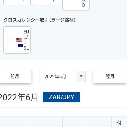
D
クロスカレンシー取引（ラージ銘柄）
EU
L/
U
SL
前月
翌月
2022年6月
ZAR/JPY
付