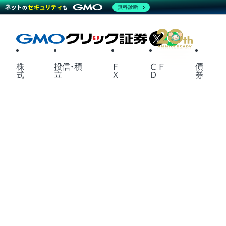
無料診断
X
LINE
株
投信・積
Ｆ
ＣＦ
債
式
立
Ｘ
Ｄ
券