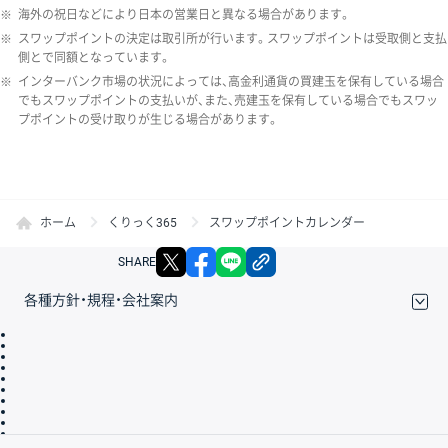
※
海外の祝日などにより日本の営業日と異なる場合があります。
※
スワップポイントの決定は取引所が行います。スワップポイントは受取側と支払
側とで同額となっています。
※
インターバンク市場の状況によっては、高金利通貨の買建玉を保有している場合
でもスワップポイントの支払いが、また、売建玉を保有している場合でもスワッ
プポイントの受け取りが生じる場合があります。
ホーム
くりっく365
スワップポイントカレンダー
X
facebook
LINE
リンクをコピー
SHARE
各種方針・規程・会社案内
取引規程・約款
サイトマップ
その他のご案内
個人情報保護方針
最良執行方針
サイトのご利用について
ディスクレイマー
信託保全
リスク説明
会社案内