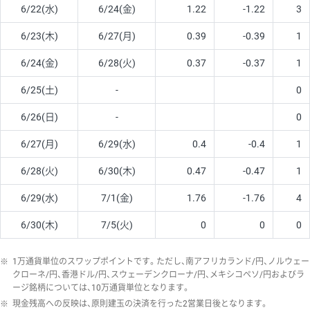
6/22(水)
6/24(金)
1.22
-1.22
3
6/23(木)
6/27(月)
0.39
-0.39
1
6/24(金)
6/28(火)
0.37
-0.37
1
6/25(土)
-
0
6/26(日)
-
0
6/27(月)
6/29(水)
0.4
-0.4
1
6/28(火)
6/30(木)
0.47
-0.47
1
6/29(水)
7/1(金)
1.76
-1.76
4
6/30(木)
7/5(火)
0
0
0
※
1万通貨単位のスワップポイントです。ただし、南アフリカランド/円、ノルウェー
クローネ/円、香港ドル/円、スウェーデンクローナ/円、メキシコペソ/円およびラ
ージ銘柄については、10万通貨単位となります。
※
現金残高への反映は、原則建玉の決済を行った2営業日後となります。