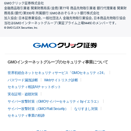
GMOクリック証券株式会社
金融商品取引業者 関東財務局長（金商）第77号 商品先物取引業者 銀行代理業者 関東財
務局長（銀代）第330号 所属銀行：GMOあおぞらネット銀行株式会社
加入協会：日本証券業協会、一般社団法人 金融先物取引業協会、日本商品先物取引協会
当社はGMOインターネットグループ（東証プライム上場9449）のメンバーです。
© GMO CLICK Securities, Inc.
GMOインターネットグループのセキュリティ事業について
世界初総合ネットセキュリティサービス「GMOセキュリティ24」
パスワード漏洩診断
Webサイトリスク診断
セキュリティ相談AIチャットボット
実在証明・盗聴対策
サイバー攻撃対策（GMOサイバーセキュリティ byイエラエ）
サイバー攻撃対策（GMO Flatt Security）
なりすまし対策
セキュリティ事業の軌跡