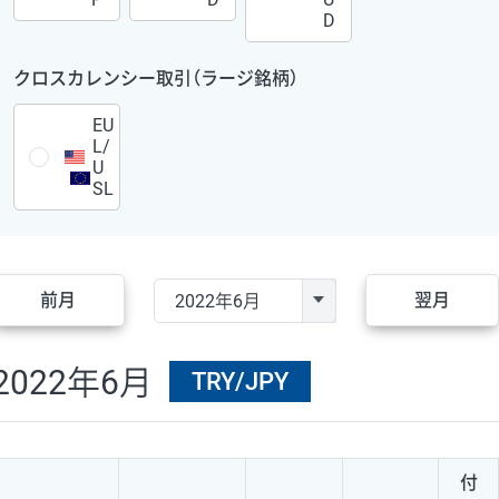
D
クロスカレンシー取引（ラージ銘柄）
EU
L/
U
SL
前月
翌月
2022年6月
TRY/JPY
付