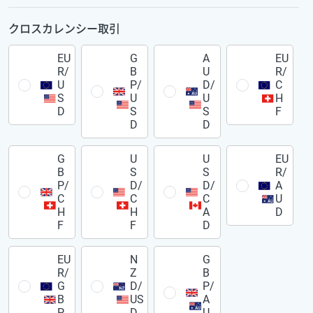
クロスカレンシー取引
EU
G
A
EU
R/
B
U
R/
U
P/
D/
C
S
U
U
H
D
S
S
F
D
D
G
U
U
EU
B
S
S
R/
P/
D/
D/
A
C
C
C
U
H
H
A
D
F
F
D
EU
N
G
R/
Z
B
G
D/
P/
B
US
A
P
D
U