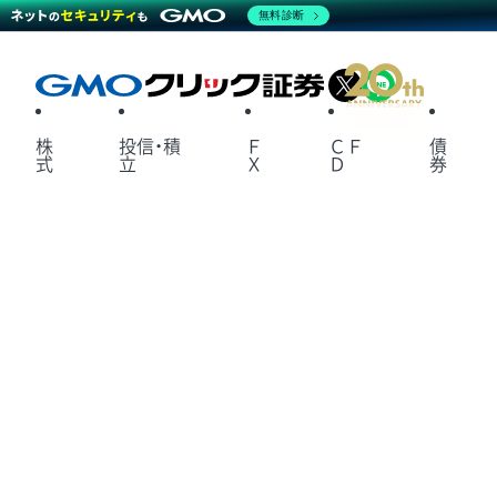
無料診断
X
LINE
株
投信・積
Ｆ
ＣＦ
債
式
立
Ｘ
Ｄ
券