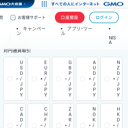
問
お客様
サポート
口座開設
ログイン
キャンペー
アプリ・ツー
ン
ル
NIS
A
対円通貨取引
U
E
G
A
N
S
U
B
U
Z
D
R
P
D
D
/
/
/
/
/
J
J
J
J
J
P
P
P
P
P
Y
Y
Y
Y
Y
C
C
Z
N
H
A
H
A
O
K
D
F
R
K
D
/
/
/
/
/