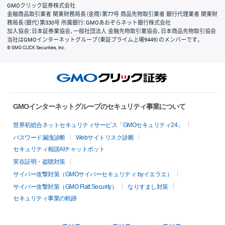
GMOクリック証券株式会社
金融商品取引業者 関東財務局長（金商）第77号 商品先物取引業者 銀行代理業者 関東財
務局長（銀代）第330号 所属銀行：GMOあおぞらネット銀行株式会社
加入協会：日本証券業協会、一般社団法人 金融先物取引業協会、日本商品先物取引協会
当社はGMOインターネットグループ（東証プライム上場9449）のメンバーです。
© GMO CLICK Securities, Inc.
GMOインターネットグループのセキュリティ事業について
世界初総合ネットセキュリティサービス「GMOセキュリティ24」
パスワード漏洩診断
Webサイトリスク診断
セキュリティ相談AIチャットボット
実在証明・盗聴対策
サイバー攻撃対策（GMOサイバーセキュリティ byイエラエ）
サイバー攻撃対策（GMO Flatt Security）
なりすまし対策
セキュリティ事業の軌跡