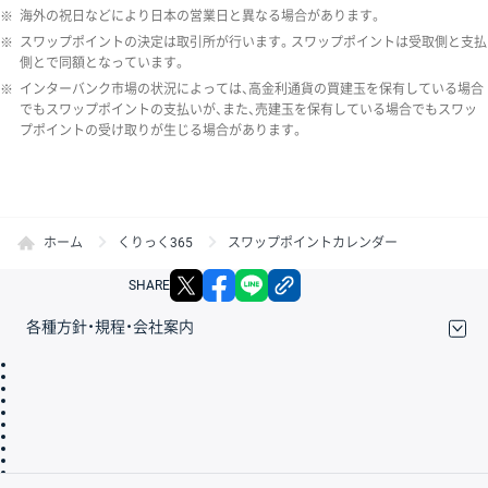
※
海外の祝日などにより日本の営業日と異なる場合があります。
※
スワップポイントの決定は取引所が行います。スワップポイントは受取側と支払
側とで同額となっています。
※
インターバンク市場の状況によっては、高金利通貨の買建玉を保有している場合
でもスワップポイントの支払いが、また、売建玉を保有している場合でもスワッ
プポイントの受け取りが生じる場合があります。
ホーム
くりっく365
スワップポイントカレンダー
X
facebook
LINE
リンクをコピー
SHARE
各種方針・規程・会社案内
取引規程・約款
サイトマップ
その他のご案内
個人情報保護方針
最良執行方針
サイトのご利用について
ディスクレイマー
信託保全
リスク説明
会社案内