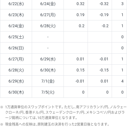
6/22(水)
6/24(金)
0.32
-0.32
3
6/23(木)
6/27(月)
0.19
-0.19
1
6/24(金)
6/28(火)
0.2
-0.2
1
6/25(土)
-
0
6/26(日)
-
0
6/27(月)
6/29(水)
0.01
-0.01
1
6/28(火)
6/30(木)
0.15
-0.15
1
6/29(水)
7/1(金)
-0.01
0.01
4
6/30(木)
7/5(火)
0
0
0
※
1万通貨単位のスワップポイントです。ただし、南アフリカランド/円、ノルウェー
クローネ/円、香港ドル/円、スウェーデンクローナ/円、メキシコペソ/円およびラ
ージ銘柄については、10万通貨単位となります。
※
現金残高への反映は、原則建玉の決済を行った2営業日後となります。