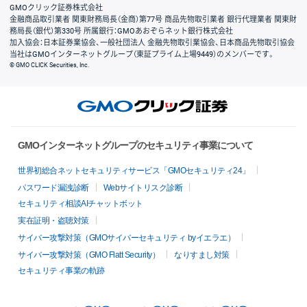
GMOクリック証券株式会社
金融商品取引業者 関東財務局長（金商）第77号 商品先物取引業者 銀行代理業者 関東財
務局長（銀代）第330号 所属銀行：GMOあおぞらネット銀行株式会社
加入協会：日本証券業協会、一般社団法人 金融先物取引業協会、日本商品先物取引協会
当社はGMOインターネットグループ（東証プライム上場9449）のメンバーです。
© GMO CLICK Securities, Inc.
GMOインターネットグループのセキュリティ事業について
世界初総合ネットセキュリティサービス「GMOセキュリティ24」
パスワード漏洩診断
Webサイトリスク診断
セキュリティ相談AIチャットボット
実在証明・盗聴対策
サイバー攻撃対策（GMOサイバーセキュリティ byイエラエ）
サイバー攻撃対策（GMO Flatt Security）
なりすまし対策
セキュリティ事業の軌跡