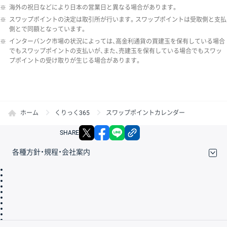
※
海外の祝日などにより日本の営業日と異なる場合があります。
※
スワップポイントの決定は取引所が行います。スワップポイントは受取側と支払
側とで同額となっています。
※
インターバンク市場の状況によっては、高金利通貨の買建玉を保有している場合
でもスワップポイントの支払いが、また、売建玉を保有している場合でもスワッ
プポイントの受け取りが生じる場合があります。
ホーム
くりっく365
スワップポイントカレンダー
X
facebook
LINE
リンクをコピー
SHARE
各種方針・規程・会社案内
取引規程・約款
サイトマップ
その他のご案内
個人情報保護方針
最良執行方針
サイトのご利用について
ディスクレイマー
信託保全
リスク説明
会社案内