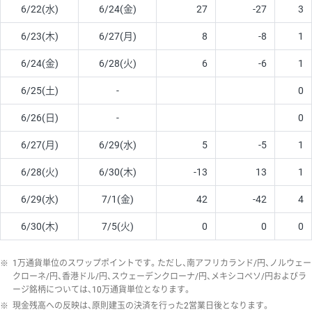
6/22(水)
6/24(金)
27
-27
3
6/23(木)
6/27(月)
8
-8
1
6/24(金)
6/28(火)
6
-6
1
6/25(土)
-
0
6/26(日)
-
0
6/27(月)
6/29(水)
5
-5
1
6/28(火)
6/30(木)
-13
13
1
6/29(水)
7/1(金)
42
-42
4
6/30(木)
7/5(火)
0
0
0
※
1万通貨単位のスワップポイントです。ただし、南アフリカランド/円、ノルウェー
クローネ/円、香港ドル/円、スウェーデンクローナ/円、メキシコペソ/円およびラ
ージ銘柄については、10万通貨単位となります。
※
現金残高への反映は、原則建玉の決済を行った2営業日後となります。