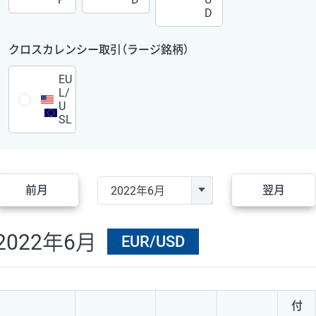
D
クロスカレンシー取引（ラージ銘柄）
EU
L/
U
SL
前月
翌月
2022年6月
EUR/USD
付