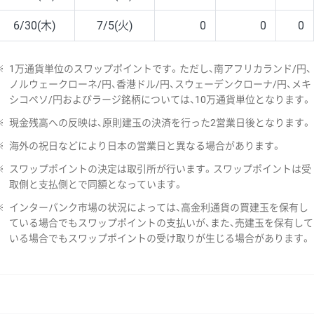
6/30(木)
7/5(火)
0
0
0
※
1万通貨単位のスワップポイントです。ただし、南アフリカランド/円、
ノルウェークローネ/円、香港ドル/円、スウェーデンクローナ/円、メキ
シコペソ/円およびラージ銘柄については、10万通貨単位となります。
※
現金残高への反映は、原則建玉の決済を行った2営業日後となります。
※
海外の祝日などにより日本の営業日と異なる場合があります。
※
スワップポイントの決定は取引所が行います。スワップポイントは受
取側と支払側とで同額となっています。
※
インターバンク市場の状況によっては、高金利通貨の買建玉を保有し
ている場合でもスワップポイントの支払いが、また、売建玉を保有して
いる場合でもスワップポイントの受け取りが生じる場合があります。