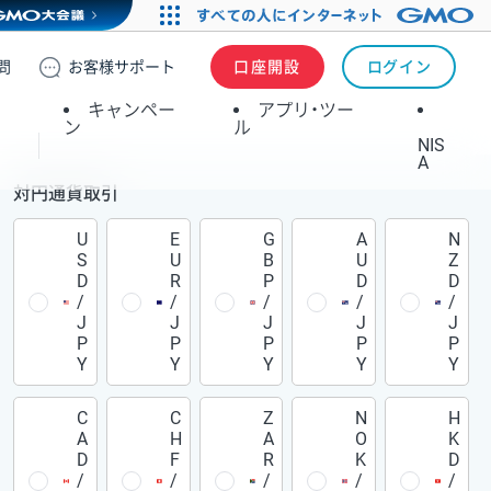
問
お客様
サポート
口座開設
ログイン
キャンペー
アプリ・ツー
ン
ル
NIS
A
対円通貨取引
U
E
G
A
N
S
U
B
U
Z
D
R
P
D
D
/
/
/
/
/
J
J
J
J
J
P
P
P
P
P
Y
Y
Y
Y
Y
C
C
Z
N
H
A
H
A
O
K
D
F
R
K
D
/
/
/
/
/