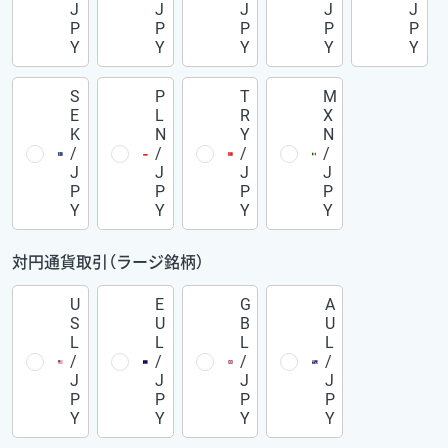
J
J
J
J
J
P
P
P
P
P
Y
Y
Y
Y
Y
S
P
T
M
E
L
R
X
K
N
Y
N
/
/
/
/
J
J
J
J
P
P
P
P
Y
Y
Y
Y
対円通貨取引（ラージ銘柄）
U
E
G
A
S
U
B
U
L
L
L
L
/
/
/
/
J
J
J
J
P
P
P
P
Y
Y
Y
Y