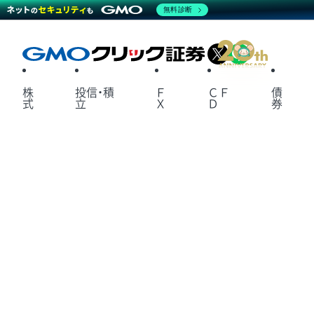
無料診断
X
LINE
株
投信・積
Ｆ
ＣＦ
債
式
立
Ｘ
Ｄ
券