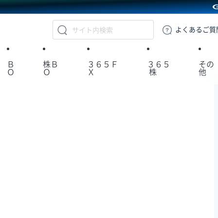
GMOクリック証券
よくある
ご質
Ｂ
株Ｂ
３６５Ｆ
３６５
その
Ｏ
Ｏ
Ｘ
株
他