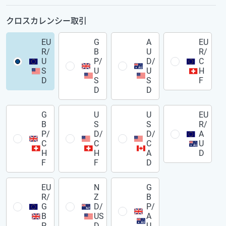
クロスカレンシー取引
EU
G
A
EU
R/
B
U
R/
U
P/
D/
C
S
U
U
H
D
S
S
F
D
D
G
U
U
EU
B
S
S
R/
P/
D/
D/
A
C
C
C
U
H
H
A
D
F
F
D
EU
N
G
R/
Z
B
G
D/
P/
B
US
A
P
D
U