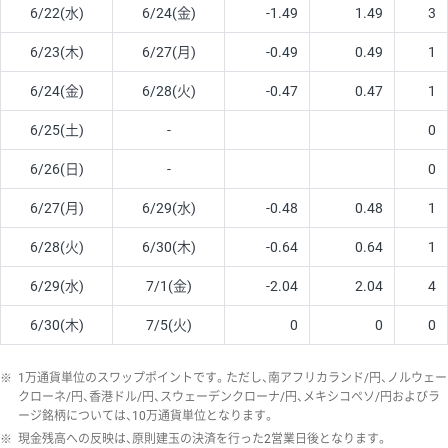
6/22(水)
6/24(金)
-1.49
1.49
3
6/23(木)
6/27(月)
-0.49
0.49
1
6/24(金)
6/28(火)
-0.47
0.47
1
6/25(土)
-
0
6/26(日)
-
0
6/27(月)
6/29(水)
-0.48
0.48
1
6/28(火)
6/30(木)
-0.64
0.64
1
6/29(水)
7/1(金)
-2.04
2.04
4
6/30(木)
7/5(火)
0
0
0
※
1万通貨単位のスワップポイントです。ただし、南アフリカランド/円、ノルウェー
クローネ/円、香港ドル/円、スウェーデンクローナ/円、メキシコペソ/円およびラ
ージ銘柄については、10万通貨単位となります。
※
現金残高への反映は、原則建玉の決済を行った2営業日後となります。