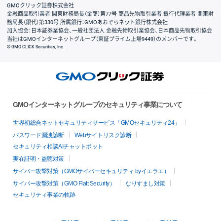
GMOクリック証券株式会社
金融商品取引業者 関東財務局長（金商）第77号 商品先物取引業者 銀行代理業者 関東財
務局長（銀代）第330号 所属銀行：GMOあおぞらネット銀行株式会社
加入協会：日本証券業協会、一般社団法人 金融先物取引業協会、日本商品先物取引協会
当社はGMOインターネットグループ（東証プライム上場9449）のメンバーです。
© GMO CLICK Securities, Inc.
GMOインターネットグループのセキュリティ事業について
世界初総合ネットセキュリティサービス「GMOセキュリティ24」
パスワード漏洩診断
Webサイトリスク診断
セキュリティ相談AIチャットボット
実在証明・盗聴対策
サイバー攻撃対策（GMOサイバーセキュリティ byイエラエ）
サイバー攻撃対策（GMO Flatt Security）
なりすまし対策
セキュリティ事業の軌跡