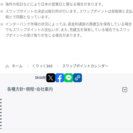
※
海外の祝日などにより日本の営業日と異なる場合があります。
※
スワップポイントの決定は取引所が行います。スワップポイントは受取側と支払
側とで同額となっています。
※
インターバンク市場の状況によっては、高金利通貨の買建玉を保有している場合
でもスワップポイントの支払いが、また、売建玉を保有している場合でもスワッ
プポイントの受け取りが生じる場合があります。
ホーム
くりっく365
スワップポイントカレンダー
X
facebook
LINE
リンクをコピー
SHARE
各種方針・規程・会社案内
取引規程・約款
サイトマップ
その他のご案内
個人情報保護方針
最良執行方針
サイトのご利用について
ディスクレイマー
信託保全
リスク説明
会社案内