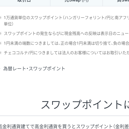
(円)
NZD/USD
41円
※
1万通貨単位のスワップポイント（ハンガリーフォリント/円と南アフリ
EUR/GBP
71円
単位）
※
スワップポイントの発生ならびに現金残高への反映は表示日のニュー
EUR/AUD
103円
※
1円未満の端数につきましては、正の場合1円未満は切り捨て、負の場
GBP/AUD
43円
※
チェココルナ/円につきましては法人のお客様についてはお取引いた
AUD/NZD
66円
為替レート・スワップポイント
EUR/CHF
111円
GBP/CHF
220円
USD/CHF
160円
スワップポイント
※取引証拠金は同日の当社為替レート（ニューヨーククローズ・MIDレ
低金利通貨建てで高金利通貨を買うとスワップポイント（金利差
※ハンガリーフォリント/円と南アフリカランド/円とメキシコペソ/円