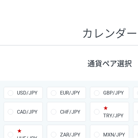
証拠金1万円あたりのスワップポイントは、取引の資金効率
CHF/JPY、EUR/USD、GBP/USD、NZD/USD、EUR/GBP、E
す。
カレンダー
1万通貨
あたりの
通貨ペア
1日の
スワップ
取引
ポイント
▲
▼
昇順
降順
通貨ペア選択
USD/JPY
154円
EUR/JPY
75円
USD/JPY
EUR/JPY
GBP/JPY
GBP/JPY
170円
★
AUD/JPY
106円
CAD/JPY
CHF/JPY
TRY/JPY
NZD/JPY
28円
★
ZAR/JPY
MXN/JPY