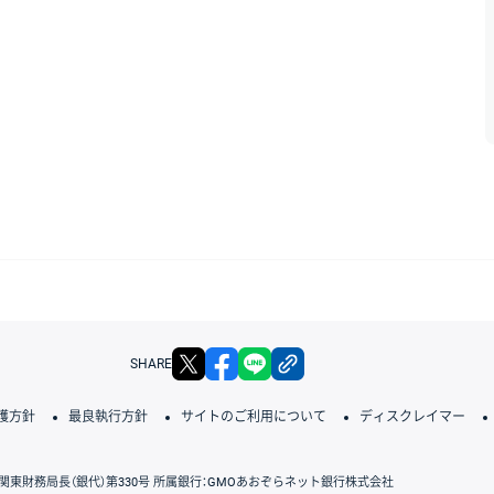
X
facebook
LINE
リンクをコピー
SHARE
護方針
最良執行方針
サイトのご利用について
ディスクレイマー
関東財務局長（銀代）第330号 所属銀行：GMOあおぞらネット銀行株式会社