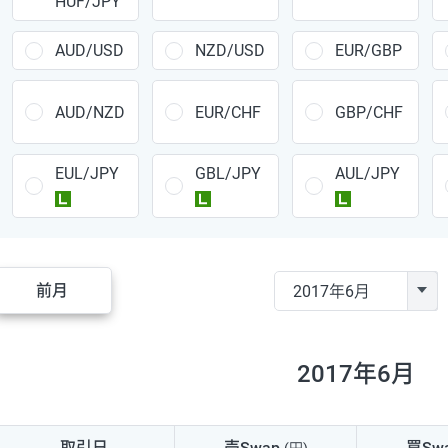
HUF/JPY
CAD/JPY
38円
CHF/JPY
34円
AUD/USD
NZD/USD
EUR/GBP
TRY/JPY
26円
AUD/NZD
EUR/CHF
GBP/CHF
CZK/JPY
7円
EUL/JPY
GBL/JPY
AUL/JPY
PLN/JPY
35円
ラージ
ラージ
ラージ
HUF/JPY
16円
ZAR/JPY
130円
前月
MXN/JPY
140円
EUR/USD
74円
2017年6月
GBP/USD
4円
AUD/USD
16円
取引日
売Swap
買Sw