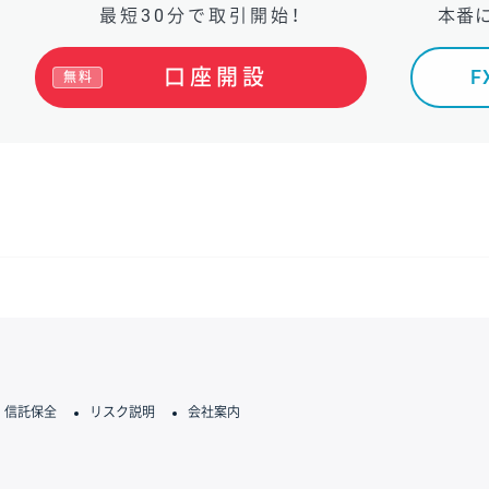
最短30分で取引開始！
本番
口座開設
無料
信託保全
リスク説明
会社案内