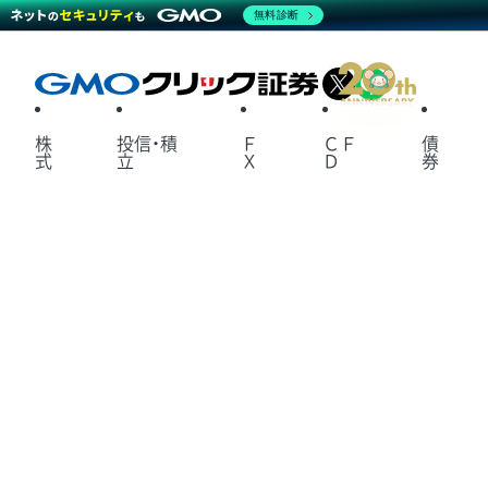
無料診断
X
LINE
株
投信・積
Ｆ
ＣＦ
債
式
立
Ｘ
Ｄ
券