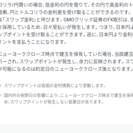
コリラ/円買いの場合、低金利の円を借りて、その円で高金利の
結果、円とトルコリラの金利差を受け取ることができるのです。
は「スワップ金利」と呼びます。GMOクリック証券のFX取引は
を採用しているため、日々受払いが発生します。つまり、日本円
ップポイントを受け取ることができます。逆に、日本円より金利
イントを支払うことになります。
ニューヨーククローズ時点で建玉を保有していた場合、当該建
バーされ、スワップポイントが発生し、余力に反映されます。ス
が可能になるのは約定日のニューヨーククローズ後となります
※
スワップポイントは各国の金利情勢により変動します。
※
国内外の祝祭日の影響により、ニューヨーククローズ時点で建玉を保
め、スワップポイントが発生しない営業日があります。