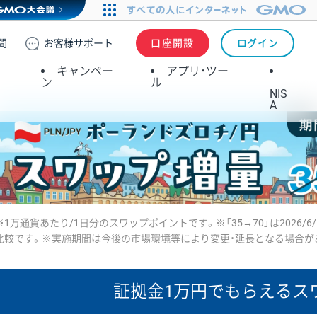
問
お客様
サポート
口座開設
ログイン
キャンペー
アプリ・ツー
ン
ル
NIS
A
※1万通貨あたり/1日分のスワップポイントです。※「35→70」は2026/6
比較です。※実施期間は今後の市場環境等により変更・延長となる場合が
証拠金1万円で
もらえるス