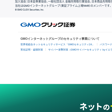
加入協会：日本証券業協会、一般社団法人 金融先物取引業協会、日本商品先物取
当社はGMOインターネットグループ（東証プライム上場9449）のメンバーです。
© GMO CLICK Securities, Inc.
GMOインターネットグループのセキュリティ事業について
世界初総合ネットセキュリティサービス「GMOセキュリティ24」
パスワー
実在証明・盗聴対策
サイバー攻撃対策（GMOサイバーセキュリティ byイエ