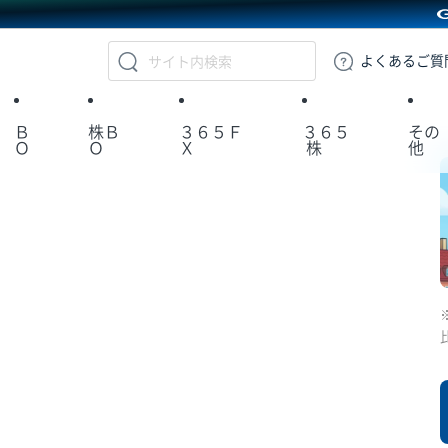
GMOクリック証券
よくある
ご質
Ｂ
株Ｂ
３６５Ｆ
３６５
その
Ｏ
Ｏ
Ｘ
株
他