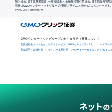
加入協会：日本証券業協会、一般社団法人 金融先物取引業協会、日本商品先物取
当社はGMOインターネットグループ（東証プライム上場9449）のメンバーです。
© GMO CLICK Securities, Inc.
GMOインターネットグループのセキュリティ事業について
世界初総合ネットセキュリティサービス「GMOセキュリティ24」
パスワー
実在証明・盗聴対策
サイバー攻撃対策（GMOサイバーセキュリティ byイエ