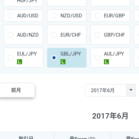
HUF/JPY
CAD/JPY
38円
CHF/JPY
34円
AUD/USD
NZD/USD
EUR/GBP
TRY/JPY
26円
AUD/NZD
EUR/CHF
GBP/CHF
CZK/JPY
7円
EUL/JPY
GBL/JPY
AUL/JPY
PLN/JPY
35円
ラージ
ラージ
ラージ
HUF/JPY
16円
ZAR/JPY
130円
前月
MXN/JPY
140円
EUR/USD
74円
2017年6月
GBP/USD
4円
AUD/USD
16円
取引日
売Swap
買Sw