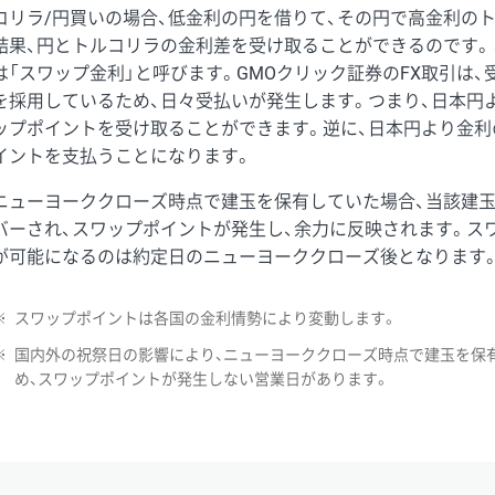
コリラ/円買いの場合、低金利の円を借りて、その円で高金利の
結果、円とトルコリラの金利差を受け取ることができるのです。
は「スワップ金利」と呼びます。GMOクリック証券のFX取引は
を採用しているため、日々受払いが発生します。つまり、日本円
ップポイントを受け取ることができます。逆に、日本円より金利
イントを支払うことになります。
ニューヨーククローズ時点で建玉を保有していた場合、当該建
バーされ、スワップポイントが発生し、余力に反映されます。ス
が可能になるのは約定日のニューヨーククローズ後となります
※
スワップポイントは各国の金利情勢により変動します。
※
国内外の祝祭日の影響により、ニューヨーククローズ時点で建玉を保
め、スワップポイントが発生しない営業日があります。