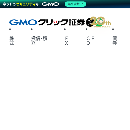
無料診断
X
LINE
株
投信・積
Ｆ
ＣＦ
債
式
立
Ｘ
Ｄ
券