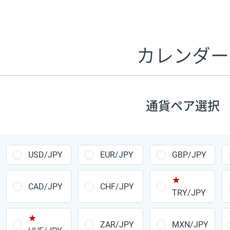
証拠金1万円あたりのスワップポイントは、取引の資金効率
CHF/JPY、EUR/USD、GBP/USD、NZD/USD、EUR/GBP、E
す。
カレンダー
1万通貨
あたりの
通貨ペア
1日の
スワップ
取引
ポイント
▲
▼
昇順
降順
通貨ペア選択
USD/JPY
154円
EUR/JPY
75円
USD/JPY
EUR/JPY
GBP/JPY
GBP/JPY
170円
★
AUD/JPY
106円
CAD/JPY
CHF/JPY
TRY/JPY
NZD/JPY
28円
★
ZAR/JPY
MXN/JPY