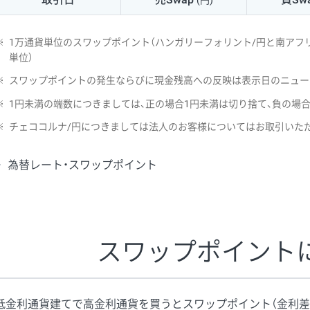
(円)
NZD/USD
41円
※
1万通貨単位のスワップポイント（ハンガリーフォリント/円と南アフリ
EUR/GBP
71円
単位）
※
スワップポイントの発生ならびに現金残高への反映は表示日のニュー
EUR/AUD
103円
※
1円未満の端数につきましては、正の場合1円未満は切り捨て、負の場
GBP/AUD
43円
※
チェココルナ/円につきましては法人のお客様についてはお取引いた
AUD/NZD
66円
為替レート・スワップポイント
EUR/CHF
111円
GBP/CHF
220円
USD/CHF
160円
スワップポイント
※2026/6/30の当社のスワップポイントおよび、同日の為替レート
※取引証拠金は同日の当社為替レート（ニューヨーククローズ・MIDレ
低金利通貨建てで高金利通貨を買うとスワップポイント（金利差
※ハンガリーフォリント/円と南アフリカランド/円とメキシコペソ/円