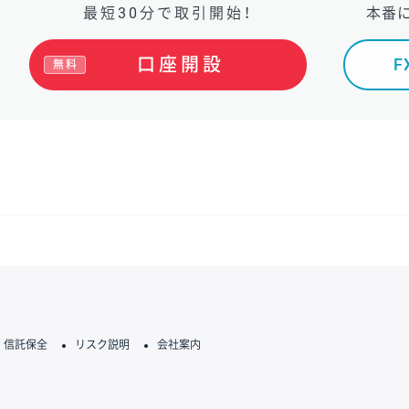
最短30分で取引開始！
本番
口座開設
無料
信託保全
リスク説明
会社案内