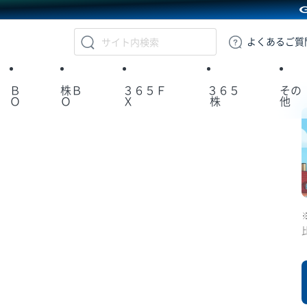
GMOクリック証券
よくある
ご質
Ｂ
株Ｂ
３６５Ｆ
３６５
その
Ｏ
Ｏ
Ｘ
株
他