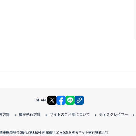
X
facebook
LINE
リンクをコピー
SHARE
護方針
最良執行方針
サイトのご利用について
ディスクレイマー
関東財務局長（銀代）第330号 所属銀行：GMOあおぞらネット銀行株式会社