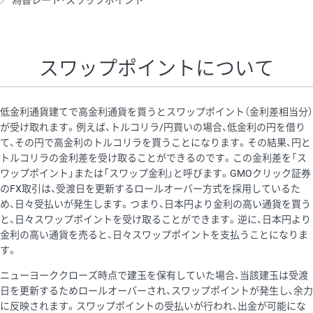
為替レート・スワップポイント
AUD/USD
16円
44,990円
3.5円
NZD/USD
41円
36,920円
11.1円
スワップポイントについて
EUR/GBP
71円
74,270円
9.5円
EUR/AUD
103円
74,270円
13.8円
低金利通貨建てで高金利通貨を買うとスワップポイント（金利差相当分）
GBP/AUD
43円
86,230円
4.9円
が受け取れます。例えば、トルコリラ/円買いの場合、低金利の円を借り
て、その円で高金利のトルコリラを買うことになります。その結果、円と
AUD/NZD
66円
44,990円
14.6円
トルコリラの金利差を受け取ることができるのです。この金利差を「ス
EUR/CHF
111円
74,270円
14.9円
ワップポイント」または「スワップ金利」と呼びます。GMOクリック証券
のFX取引は、受渡日を更新するロールオーバー方式を採用しているた
GBP/CHF
220円
86,230円
25.5円
め、日々受払いが発生します。つまり、日本円より金利の高い通貨を買う
USD/CHF
160円
65,030円
24.6円
と、日々スワップポイントを受け取ることができます。逆に、日本円より
金利の高い通貨を売ると、日々スワップポイントを支払うことになりま
す。
※取引証拠金は同日の当社為替レート（ニューヨーククローズ・
ニューヨーククローズ時点で建玉を保有していた場合、当該建玉は受渡
MIDレート）に基づいて算出。
日を更新するためロールオーバーされ、スワップポイントが発生し、余力
※ハンガリーフォリント/円と南アフリカランド/円とメキシコペ
に反映されます。スワップポイントの受払いが行われ、出金が可能にな
ソ/円は10万通貨単位。