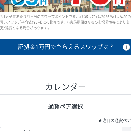
※1万通貨あたり/1日分のスワップポイントです。※「35→70」は2026/6/1～6/30の
買いスワップ平均値（35円）との比較です。※実施期間は今後の市場環境等により変
更・延長となる場合があります。
証拠金1万円で
もらえるスワップは？
証拠金1万円あたりのスワップポイントは、取引の資金効率を示した参
考値です。
CHF/JPY、EUR/USD、GBP/USD、NZD/USD、EUR/GBP、EUR/AUD、
GBP/AUDは売スワップの値です。
カレンダー
1万通貨
証拠金
あたりの
1日の
1万円あたりの
通貨ペア
取引証拠金
スワップ
ポイント
スワップ
ポイント
通貨ペア選択
▲
▼
昇順
降順
昇順
降順
昇順
降順
USD/JPY
154円
65,020円
23.6円
★
注目の通貨ペア
EUR/JPY
75円
74,270円
10円