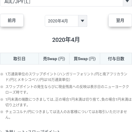
GBP/JPY
170円
86,230円
19.7円
AUD/JPY
106円
44,990円
23.5円
前月
翌月
NZD/JPY
28円
36,920円
7.5円
CAD/JPY
38円
45,810円
8.2円
2020年4月
CHF/JPY
34円
80,440円
4.2円
取引日
売Swap
(円)
買Swap
(円)
付与日数
TRY/JPY
26円
1,400円
185.7円
CZK/JPY
7円
3,060円
22.8円
※
1万通貨単位のスワップポイント（ハンガリーフォリント/円と南アフリカラン
PLN/JPY
35円
17,280円
20.2円
ド/円とメキシコペソ/円は10万通貨単位）
※
スワップポイントの発生ならびに現金残高への反映は表示日のニューヨークク
HUF/JPY
16円
2,090円
76.5円
ローズ時です。
※
1円未満の端数につきましては、正の場合1円未満は切り捨て、負の場合1円未満は
ZAR/JPY
130円
39,680円
32.7円
切り上げます。
MXN/JPY
140円
37,180円
37.6円
※
チェココルナ/円につきましては法人のお客様についてはお取引いただけませ
ん。
EUR/USD
74円
74,270円
9.9円
GBP/USD
4円
86,230円
0.4円