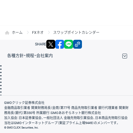
ホーム
FXネオ
スワップポイントカレンダー
X
facebook
LINE
リンクをコピー
SHARE
各種方針・規程・会社案内
取引規程・約款
サイトマップ
その他のご案内
個人情報保護方針
最良執行方針
サイトのご利用について
ディスクレイマー
信託保全
リスク説明
会社案内
GMOクリック証券株式会社
金融商品取引業者 関東財務局長（金商）第77号 商品先物取引業者 銀行代理業者 関東財
務局長（銀代）第330号 所属銀行：GMOあおぞらネット銀行株式会社
加入協会：日本証券業協会、一般社団法人 金融先物取引業協会、日本商品先物取引協会
当社はGMOインターネットグループ（東証プライム上場9449）のメンバーです。
© GMO CLICK Securities, Inc.