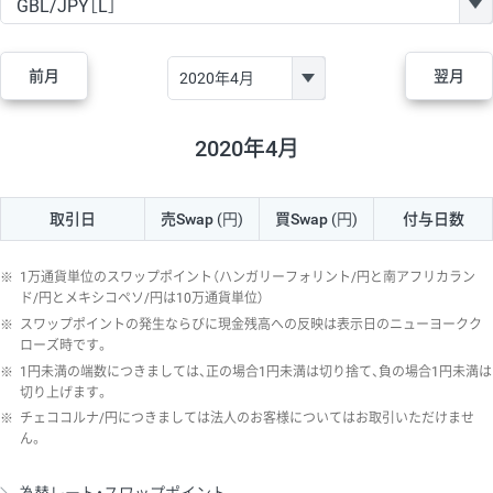
GBP/JPY
170円
86,230円
19.7円
AUD/JPY
106円
44,990円
23.5円
前月
翌月
NZD/JPY
28円
36,920円
7.5円
CAD/JPY
38円
45,810円
8.2円
2020年4月
CHF/JPY
34円
80,440円
4.2円
取引日
売Swap
(円)
買Swap
(円)
付与日数
TRY/JPY
26円
1,400円
185.7円
CZK/JPY
7円
3,060円
22.8円
※
1万通貨単位のスワップポイント（ハンガリーフォリント/円と南アフリカラン
PLN/JPY
35円
17,280円
20.2円
ド/円とメキシコペソ/円は10万通貨単位）
※
スワップポイントの発生ならびに現金残高への反映は表示日のニューヨークク
HUF/JPY
16円
2,090円
76.5円
ローズ時です。
※
1円未満の端数につきましては、正の場合1円未満は切り捨て、負の場合1円未満は
ZAR/JPY
130円
39,680円
32.7円
切り上げます。
MXN/JPY
140円
37,180円
37.6円
※
チェココルナ/円につきましては法人のお客様についてはお取引いただけませ
ん。
EUR/USD
74円
74,270円
9.9円
GBP/USD
4円
86,230円
0.4円