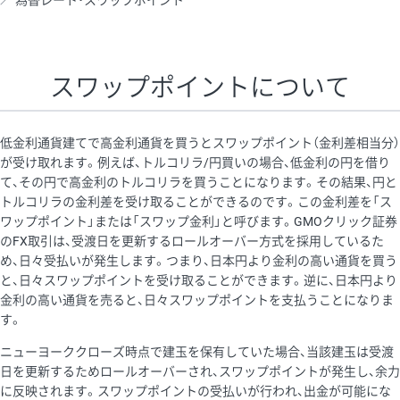
為替レート・スワップポイント
AUD/USD
16円
44,990円
3.5円
NZD/USD
41円
36,920円
11.1円
スワップポイントについて
EUR/GBP
71円
74,270円
9.5円
EUR/AUD
103円
74,270円
13.8円
低金利通貨建てで高金利通貨を買うとスワップポイント（金利差相当分）
GBP/AUD
43円
86,230円
4.9円
が受け取れます。例えば、トルコリラ/円買いの場合、低金利の円を借り
て、その円で高金利のトルコリラを買うことになります。その結果、円と
AUD/NZD
66円
44,990円
14.6円
トルコリラの金利差を受け取ることができるのです。この金利差を「ス
EUR/CHF
111円
74,270円
14.9円
ワップポイント」または「スワップ金利」と呼びます。GMOクリック証券
のFX取引は、受渡日を更新するロールオーバー方式を採用しているた
GBP/CHF
220円
86,230円
25.5円
め、日々受払いが発生します。つまり、日本円より金利の高い通貨を買う
USD/CHF
160円
65,030円
24.6円
と、日々スワップポイントを受け取ることができます。逆に、日本円より
金利の高い通貨を売ると、日々スワップポイントを支払うことになりま
す。
※取引証拠金は同日の当社為替レート（ニューヨーククローズ・
ニューヨーククローズ時点で建玉を保有していた場合、当該建玉は受渡
MIDレート）に基づいて算出。
日を更新するためロールオーバーされ、スワップポイントが発生し、余力
※ハンガリーフォリント/円と南アフリカランド/円とメキシコペ
に反映されます。スワップポイントの受払いが行われ、出金が可能にな
ソ/円は10万通貨単位。