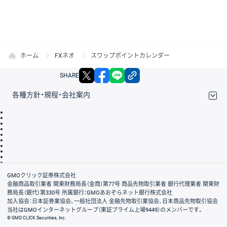
ホーム
FXネオ
スワップポイントカレンダー
X
facebook
LINE
リンクをコピー
SHARE
各種方針・規程・会社案内
取引規程・約款
サイトマップ
その他のご案内
個人情報保護方針
最良執行方針
サイトのご利用について
ディスクレイマー
信託保全
リスク説明
会社案内
GMOクリック証券株式会社
金融商品取引業者 関東財務局長（金商）第77号 商品先物取引業者 銀行代理業者 関東財
務局長（銀代）第330号 所属銀行：GMOあおぞらネット銀行株式会社
加入協会：日本証券業協会、一般社団法人 金融先物取引業協会、日本商品先物取引協会
当社はGMOインターネットグループ（東証プライム上場9449）のメンバーです。
© GMO CLICK Securities, Inc.