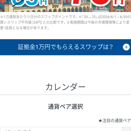
※1万通貨あたり/1日分のスワップポイントです。※「35→70」は2026/6/1～6/30の
買いスワップ平均値（35円）との比較です。※実施期間は今後の市場環境等により変
更・延長となる場合があります。
証拠金1万円で
もらえるスワップは？
証拠金1万円あたりのスワップポイントは、取引の資金効率を示した参
考値です。
CHF/JPY、EUR/USD、GBP/USD、NZD/USD、EUR/GBP、EUR/AUD、
GBP/AUDは売スワップの値です。
カレンダー
1万通貨
証拠金
あたりの
1日の
1万円あたりの
通貨ペア
取引証拠金
スワップ
ポイント
スワップ
ポイント
通貨ペア選択
▲
▼
昇順
降順
昇順
降順
昇順
降順
USD/JPY
154円
65,020円
23.6円
★
注目の通貨ペア
EUR/JPY
75円
74,270円
10円