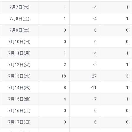
7月7日(木)
1
-4
1
AUD/USD
16円
44,990円
3.5円
7月8日(金)
1
-4
1
NZD/USD
41円
36,920円
11.1円
7月9日(土)
0
0
0
EUR/GBP
71円
74,270円
9.5円
EUR/AUD
103円
74,270円
13.8円
7月10日(日)
0
0
0
GBP/AUD
43円
86,230円
4.9円
7月11日(月)
1
-4
1
AUD/NZD
66円
44,990円
14.6円
7月12日(火)
2
-5
1
EUR/CHF
111円
74,270円
14.9円
7月13日(水)
18
-27
3
GBP/CHF
220円
86,230円
25.5円
7月14日(木)
8
-11
1
USD/CHF
160円
65,030円
24.6円
7月15日(金)
4
-7
1
7月16日(土)
0
0
0
※取引証拠金は同日の当社為替レート（ニューヨーククローズ・
MIDレート）に基づいて算出。
7月17日(日)
0
0
0
※ハンガリーフォリント/円と南アフリカランド/円とメキシコペ
ソ/円は10万通貨単位。