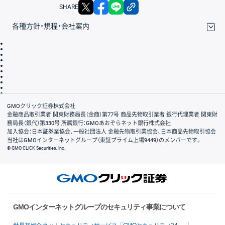
X
facebook
LINE
リンクをコピー
SHARE
各種方針・規程・会社案内
取引規程・約款
サイトマップ
その他のご案内
個人情報保護方針
最良執行方針
サイトのご利用について
ディスクレイマー
信託保全
リスク説明
会社案内
GMOクリック証券株式会社
金融商品取引業者 関東財務局長（金商）第77号 商品先物取引業者 銀行代理業者 関東財
務局長（銀代）第330号 所属銀行：GMOあおぞらネット銀行株式会社
加入協会：日本証券業協会、一般社団法人 金融先物取引業協会、日本商品先物取引協会
当社はGMOインターネットグループ（東証プライム上場9449）のメンバーです。
© GMO CLICK Securities, Inc.
GMOインターネットグループのセキュリティ事業について