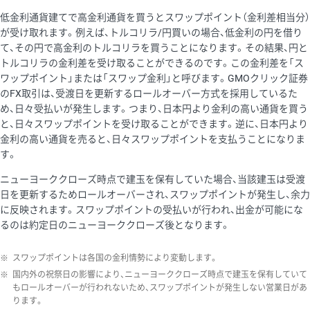
低金利通貨建てで高金利通貨を買うとスワップポイント（金利差相当分）
が受け取れます。例えば、トルコリラ/円買いの場合、低金利の円を借り
て、その円で高金利のトルコリラを買うことになります。その結果、円と
トルコリラの金利差を受け取ることができるのです。この金利差を「ス
ワップポイント」または「スワップ金利」と呼びます。GMOクリック証券
のFX取引は、受渡日を更新するロールオーバー方式を採用しているた
め、日々受払いが発生します。つまり、日本円より金利の高い通貨を買う
と、日々スワップポイントを受け取ることができます。逆に、日本円より
金利の高い通貨を売ると、日々スワップポイントを支払うことになりま
す。
ニューヨーククローズ時点で建玉を保有していた場合、当該建玉は受渡
日を更新するためロールオーバーされ、スワップポイントが発生し、余力
に反映されます。スワップポイントの受払いが行われ、出金が可能にな
るのは約定日のニューヨーククローズ後となります。
※
スワップポイントは各国の金利情勢により変動します。
※
国内外の祝祭日の影響により、ニューヨーククローズ時点で建玉を保有していて
もロールオーバーが行われないため、スワップポイントが発生しない営業日があ
ります。