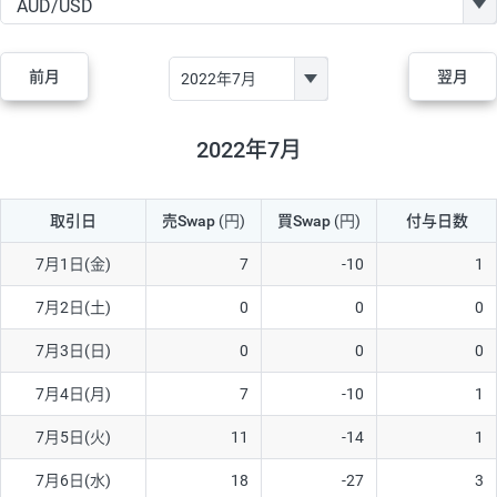
GBP/JPY
170円
86,230円
19.7円
AUD/JPY
106円
44,990円
23.5円
前月
翌月
NZD/JPY
28円
36,920円
7.5円
CAD/JPY
38円
45,810円
8.2円
2022年7月
CHF/JPY
34円
80,440円
4.2円
取引日
売Swap
(円)
買Swap
(円)
付与日数
TRY/JPY
26円
1,400円
185.7円
CZK/JPY
7円
3,060円
22.8円
7月1日(金)
7
-10
1
PLN/JPY
35円
17,280円
20.2円
7月2日(土)
0
0
0
HUF/JPY
16円
2,090円
76.5円
7月3日(日)
0
0
0
ZAR/JPY
130円
39,680円
32.7円
7月4日(月)
7
-10
1
MXN/JPY
140円
37,180円
37.6円
7月5日(火)
11
-14
1
EUR/USD
74円
74,270円
9.9円
7月6日(水)
18
-27
3
GBP/USD
4円
86,230円
0.4円