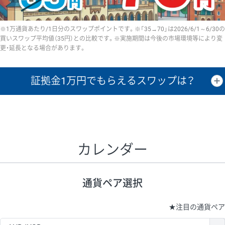
※1万通貨あたり/1日分のスワップポイントです。※「35→70」は2026/6/1～6/30の
買いスワップ平均値（35円）との比較です。※実施期間は今後の市場環境等により変
更・延長となる場合があります。
証拠金1万円で
もらえるスワップは？
証拠金1万円あたりのスワップポイントは、取引の資金効率を示した参
考値です。
CHF/JPY、EUR/USD、GBP/USD、NZD/USD、EUR/GBP、EUR/AUD、
GBP/AUDは売スワップの値です。
カレンダー
1万通貨
証拠金
あたりの
1日の
1万円あたりの
通貨ペア
取引証拠金
スワップ
ポイント
スワップ
ポイント
通貨ペア選択
▲
▼
昇順
降順
昇順
降順
昇順
降順
USD/JPY
154円
65,020円
23.6円
★
注目の通貨ペア
EUR/JPY
75円
74,270円
10円