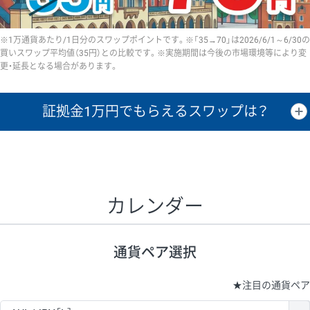
※1万通貨あたり/1日分のスワップポイントです。※「35→70」は2026/6/1～6/30の
買いスワップ平均値（35円）との比較です。※実施期間は今後の市場環境等により変
更・延長となる場合があります。
証拠金1万円で
もらえるスワップは？
証拠金1万円あたりのスワップポイントは、取引の資金効率を示した参
考値です。
CHF/JPY、EUR/USD、GBP/USD、NZD/USD、EUR/GBP、EUR/AUD、
GBP/AUDは売スワップの値です。
カレンダー
1万通貨
証拠金
あたりの
1日の
1万円あたりの
通貨ペア
取引証拠金
スワップ
ポイント
スワップ
ポイント
通貨ペア選択
▲
▼
昇順
降順
昇順
降順
昇順
降順
USD/JPY
154円
65,020円
23.6円
★
注目の通貨ペア
EUR/JPY
75円
74,270円
10円