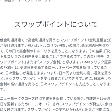
為替レート・スワップポイント
AUD/USD
16円
44,990円
3.5円
NZD/USD
41円
36,920円
11.1円
スワップポイントについて
EUR/GBP
71円
74,270円
9.5円
EUR/AUD
103円
74,270円
13.8円
低金利通貨建てで高金利通貨を買うとスワップポイント（金利差相当分）
GBP/AUD
43円
86,230円
4.9円
が受け取れます。例えば、トルコリラ/円買いの場合、低金利の円を借り
て、その円で高金利のトルコリラを買うことになります。その結果、円と
AUD/NZD
66円
44,990円
14.6円
トルコリラの金利差を受け取ることができるのです。この金利差を「ス
EUR/CHF
111円
74,270円
14.9円
ワップポイント」または「スワップ金利」と呼びます。GMOクリック証券
のFX取引は、受渡日を更新するロールオーバー方式を採用しているた
GBP/CHF
220円
86,230円
25.5円
め、日々受払いが発生します。つまり、日本円より金利の高い通貨を買う
USD/CHF
160円
65,030円
24.6円
と、日々スワップポイントを受け取ることができます。逆に、日本円より
金利の高い通貨を売ると、日々スワップポイントを支払うことになりま
す。
※取引証拠金は同日の当社為替レート（ニューヨーククローズ・
ニューヨーククローズ時点で建玉を保有していた場合、当該建玉は受渡
MIDレート）に基づいて算出。
日を更新するためロールオーバーされ、スワップポイントが発生し、余力
※ハンガリーフォリント/円と南アフリカランド/円とメキシコペ
に反映されます。スワップポイントの受払いが行われ、出金が可能にな
ソ/円は10万通貨単位。