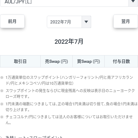
GBP/JPY
170円
86,230円
19.7円
AUD/JPY
106円
44,990円
23.5円
前月
翌月
NZD/JPY
28円
36,920円
7.5円
CAD/JPY
38円
45,810円
8.2円
2022年7月
CHF/JPY
34円
80,440円
4.2円
取引日
売Swap
(円)
買Swap
(円)
付与日数
TRY/JPY
26円
1,400円
185.7円
CZK/JPY
7円
3,060円
22.8円
※
1万通貨単位のスワップポイント（ハンガリーフォリント/円と南アフリカラン
PLN/JPY
35円
17,280円
20.2円
ド/円とメキシコペソ/円は10万通貨単位）
※
スワップポイントの発生ならびに現金残高への反映は表示日のニューヨークク
HUF/JPY
16円
2,090円
76.5円
ローズ時です。
※
1円未満の端数につきましては、正の場合1円未満は切り捨て、負の場合1円未満は
ZAR/JPY
130円
39,680円
32.7円
切り上げます。
MXN/JPY
140円
37,180円
37.6円
※
チェココルナ/円につきましては法人のお客様についてはお取引いただけませ
ん。
EUR/USD
74円
74,270円
9.9円
GBP/USD
4円
86,230円
0.4円