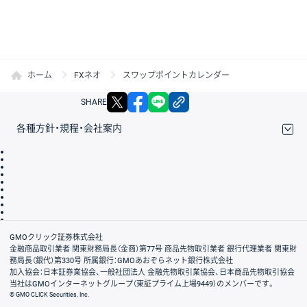
ホーム
FXネオ
スワップポイントカレンダー
X
facebook
LINE
リンクをコピー
SHARE
各種方針・規程・会社案内
取引規程・約款
サイトマップ
その他のご案内
個人情報保護方針
最良執行方針
サイトのご利用について
ディスクレイマー
信託保全
リスク説明
会社案内
GMOクリック証券株式会社
金融商品取引業者 関東財務局長（金商）第77号 商品先物取引業者 銀行代理業者 関東財
務局長（銀代）第330号 所属銀行：GMOあおぞらネット銀行株式会社
加入協会：日本証券業協会、一般社団法人 金融先物取引業協会、日本商品先物取引協会
当社はGMOインターネットグループ（東証プライム上場9449）のメンバーです。
© GMO CLICK Securities, Inc.