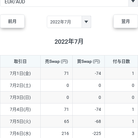
GBP/JPY
170円
86,230円
19.7円
AUD/JPY
106円
44,990円
23.5円
前月
翌月
NZD/JPY
28円
36,920円
7.5円
CAD/JPY
38円
45,810円
8.2円
2022年7月
CHF/JPY
34円
80,440円
4.2円
取引日
売Swap
(円)
買Swap
(円)
付与日数
TRY/JPY
26円
1,400円
185.7円
CZK/JPY
7円
3,060円
22.8円
7月1日(金)
71
-74
1
PLN/JPY
35円
17,280円
20.2円
7月2日(土)
0
0
0
HUF/JPY
16円
2,090円
76.5円
7月3日(日)
0
0
0
ZAR/JPY
130円
39,680円
32.7円
7月4日(月)
71
-74
1
MXN/JPY
140円
37,180円
37.6円
7月5日(火)
65
-68
1
EUR/USD
74円
74,270円
9.9円
7月6日(水)
216
-225
3
GBP/USD
4円
86,230円
0.4円