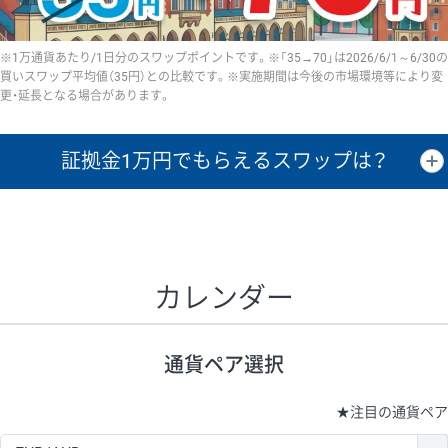
※1万通貨あたり/1日分のスワップポイントです。※「35→70」は2026/6/1～6/30の
買いスワップ平均値（35円）との比較です。※実施期間は今後の市場環境等により変
更・延長となる場合があります。
証拠金1万円で
もらえるスワップは？
証拠金1万円あたりのスワップポイントは、取引の資金効率を示した参
考値です。
CHF/JPY、EUR/USD、GBP/USD、NZD/USD、EUR/GBP、EUR/AUD、
GBP/AUDは売スワップの値です。
カレンダー
1万通貨
証拠金
あたりの
1日の
1万円あたりの
通貨ペア
取引証拠金
スワップ
ポイント
スワップ
ポイント
通貨ペア選択
▲
▼
昇順
降順
昇順
降順
昇順
降順
USD/JPY
154円
65,020円
23.6円
★
注目の通貨ペア
EUR/JPY
75円
74,270円
10円