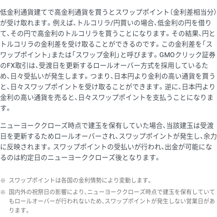
低金利通貨建てで高金利通貨を買うとスワップポイント（金利差相当分）
が受け取れます。例えば、トルコリラ/円買いの場合、低金利の円を借り
て、その円で高金利のトルコリラを買うことになります。その結果、円と
トルコリラの金利差を受け取ることができるのです。この金利差を「ス
ワップポイント」または「スワップ金利」と呼びます。GMOクリック証券
のFX取引は、受渡日を更新するロールオーバー方式を採用しているた
め、日々受払いが発生します。つまり、日本円より金利の高い通貨を買う
と、日々スワップポイントを受け取ることができます。逆に、日本円より
金利の高い通貨を売ると、日々スワップポイントを支払うことになりま
す。
ニューヨーククローズ時点で建玉を保有していた場合、当該建玉は受渡
日を更新するためロールオーバーされ、スワップポイントが発生し、余力
に反映されます。スワップポイントの受払いが行われ、出金が可能にな
るのは約定日のニューヨーククローズ後となります。
※
スワップポイントは各国の金利情勢により変動します。
※
国内外の祝祭日の影響により、ニューヨーククローズ時点で建玉を保有していて
もロールオーバーが行われないため、スワップポイントが発生しない営業日があ
ります。