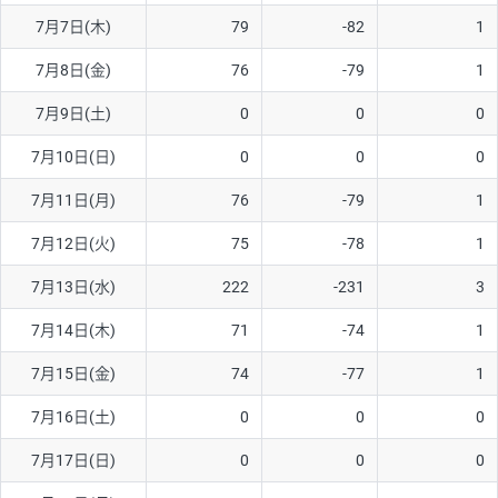
7月7日(木)
79
-82
1
AUD/USD
16円
44,990円
3.5円
7月8日(金)
76
-79
1
NZD/USD
41円
36,920円
11.1円
7月9日(土)
0
0
0
EUR/GBP
71円
74,270円
9.5円
EUR/AUD
103円
74,270円
13.8円
7月10日(日)
0
0
0
GBP/AUD
43円
86,230円
4.9円
7月11日(月)
76
-79
1
AUD/NZD
66円
44,990円
14.6円
7月12日(火)
75
-78
1
EUR/CHF
111円
74,270円
14.9円
7月13日(水)
222
-231
3
GBP/CHF
220円
86,230円
25.5円
7月14日(木)
71
-74
1
USD/CHF
160円
65,030円
24.6円
7月15日(金)
74
-77
1
7月16日(土)
0
0
0
※取引証拠金は同日の当社為替レート（ニューヨーククローズ・
MIDレート）に基づいて算出。
7月17日(日)
0
0
0
※ハンガリーフォリント/円と南アフリカランド/円とメキシコペ
ソ/円は10万通貨単位。