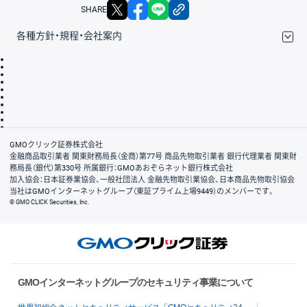
X
facebook
LINE
リンクをコピー
SHARE
各種方針・規程・会社案内
取引規程・約款
サイトマップ
その他のご案内
個人情報保護方針
最良執行方針
サイトのご利用について
ディスクレイマー
信託保全
リスク説明
会社案内
GMOクリック証券株式会社
金融商品取引業者 関東財務局長（金商）第77号 商品先物取引業者 銀行代理業者 関東財
務局長（銀代）第330号 所属銀行：GMOあおぞらネット銀行株式会社
加入協会：日本証券業協会、一般社団法人 金融先物取引業協会、日本商品先物取引協会
当社はGMOインターネットグループ（東証プライム上場9449）のメンバーです。
© GMO CLICK Securities, Inc.
GMOインターネットグループのセキュリティ事業について