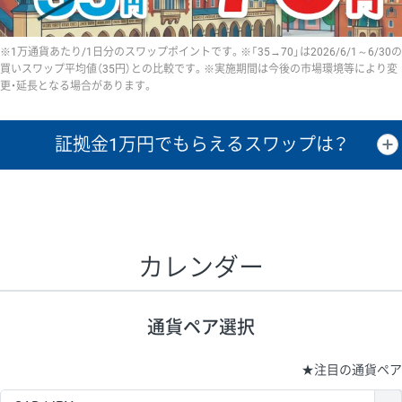
※1万通貨あたり/1日分のスワップポイントです。※「35→70」は2026/6/1～6/30の
買いスワップ平均値（35円）との比較です。※実施期間は今後の市場環境等により変
更・延長となる場合があります。
証拠金1万円で
もらえるスワップは？
証拠金1万円あたりのスワップポイントは、取引の資金効率を示した参
考値です。
CHF/JPY、EUR/USD、GBP/USD、NZD/USD、EUR/GBP、EUR/AUD、
GBP/AUDは売スワップの値です。
カレンダー
1万通貨
証拠金
あたりの
1日の
1万円あたりの
通貨ペア
取引証拠金
スワップ
ポイント
スワップ
ポイント
通貨ペア選択
▲
▼
昇順
降順
昇順
降順
昇順
降順
USD/JPY
154円
65,020円
23.6円
★
注目の通貨ペア
EUR/JPY
75円
74,270円
10円