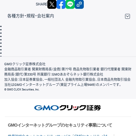
X
facebook
LINE
リンクをコピー
SHARE
各種方針・規程・会社案内
取引規程・約款
サイトマップ
その他のご案内
個人情報保護方針
最良執行方針
サイトのご利用について
ディスクレイマー
信託保全
リスク説明
会社案内
GMOクリック証券株式会社
金融商品取引業者 関東財務局長（金商）第77号 商品先物取引業者 銀行代理業者 関東財
務局長（銀代）第330号 所属銀行：GMOあおぞらネット銀行株式会社
加入協会：日本証券業協会、一般社団法人 金融先物取引業協会、日本商品先物取引協会
当社はGMOインターネットグループ（東証プライム上場9449）のメンバーです。
© GMO CLICK Securities, Inc.
GMOインターネットグループのセキュリティ事業について