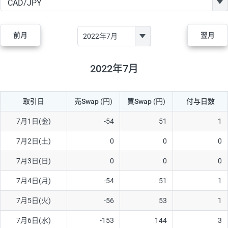
GBP/JPY
170円
86,230円
19.7円
AUD/JPY
106円
44,990円
23.5円
前月
翌月
NZD/JPY
28円
36,920円
7.5円
CAD/JPY
38円
45,810円
8.2円
2022年7月
CHF/JPY
34円
80,440円
4.2円
取引日
売Swap
(円)
買Swap
(円)
付与日数
TRY/JPY
26円
1,400円
185.7円
CZK/JPY
7円
3,060円
22.8円
7月1日(金)
-54
51
1
PLN/JPY
35円
17,280円
20.2円
7月2日(土)
0
0
0
HUF/JPY
16円
2,090円
76.5円
7月3日(日)
0
0
0
ZAR/JPY
130円
39,680円
32.7円
7月4日(月)
-54
51
1
MXN/JPY
140円
37,180円
37.6円
7月5日(火)
-56
53
1
EUR/USD
74円
74,270円
9.9円
7月6日(水)
-153
144
3
GBP/USD
4円
86,230円
0.4円