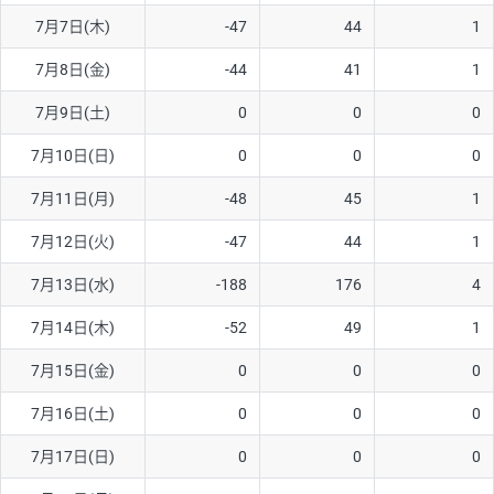
7月7日(木)
-47
44
1
AUD/USD
16円
44,990円
3.5円
7月8日(金)
-44
41
1
NZD/USD
41円
36,920円
11.1円
7月9日(土)
0
0
0
EUR/GBP
71円
74,270円
9.5円
EUR/AUD
103円
74,270円
13.8円
7月10日(日)
0
0
0
GBP/AUD
43円
86,230円
4.9円
7月11日(月)
-48
45
1
AUD/NZD
66円
44,990円
14.6円
7月12日(火)
-47
44
1
EUR/CHF
111円
74,270円
14.9円
7月13日(水)
-188
176
4
GBP/CHF
220円
86,230円
25.5円
7月14日(木)
-52
49
1
USD/CHF
160円
65,030円
24.6円
7月15日(金)
0
0
0
※2026/6/30の当社のスワップポイントおよび、同日の為替レート
7月16日(土)
0
0
0
に基づいて算出。
※取引証拠金は同日の当社為替レート（ニューヨーククローズ・
7月17日(日)
0
0
0
MIDレート）に基づいて算出。
※ハンガリーフォリント/円と南アフリカランド/円とメキシコペ