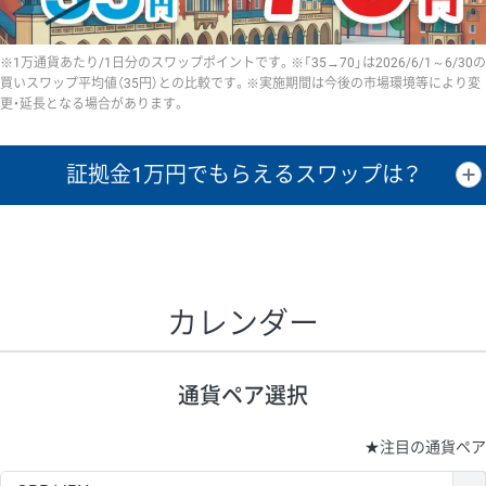
※1万通貨あたり/1日分のスワップポイントです。※「35→70」は2026/6/1～6/30の
買いスワップ平均値（35円）との比較です。※実施期間は今後の市場環境等により変
更・延長となる場合があります。
証拠金1万円で
もらえるスワップは？
証拠金1万円あたりのスワップポイントは、取引の資金効率を示した参
考値です。
CHF/JPY、EUR/USD、GBP/USD、NZD/USD、EUR/GBP、EUR/AUD、
GBP/AUDは売スワップの値です。
カレンダー
1万通貨
証拠金
あたりの
1日の
1万円あたりの
通貨ペア
取引証拠金
スワップ
ポイント
スワップ
ポイント
通貨ペア選択
▲
▼
昇順
降順
昇順
降順
昇順
降順
USD/JPY
154円
65,020円
23.6円
★
注目の通貨ペア
EUR/JPY
75円
74,270円
10円