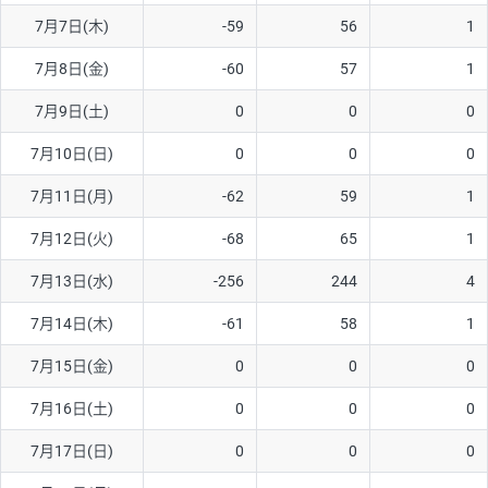
7月7日(木)
-59
56
1
AUD/USD
16円
44,990円
3.5円
7月8日(金)
-60
57
1
NZD/USD
41円
36,920円
11.1円
7月9日(土)
0
0
0
EUR/GBP
71円
74,270円
9.5円
EUR/AUD
103円
74,270円
13.8円
7月10日(日)
0
0
0
GBP/AUD
43円
86,230円
4.9円
7月11日(月)
-62
59
1
AUD/NZD
66円
44,990円
14.6円
7月12日(火)
-68
65
1
EUR/CHF
111円
74,270円
14.9円
7月13日(水)
-256
244
4
GBP/CHF
220円
86,230円
25.5円
7月14日(木)
-61
58
1
USD/CHF
160円
65,030円
24.6円
7月15日(金)
0
0
0
7月16日(土)
0
0
0
※取引証拠金は同日の当社為替レート（ニューヨーククローズ・
MIDレート）に基づいて算出。
7月17日(日)
0
0
0
※ハンガリーフォリント/円と南アフリカランド/円とメキシコペ
ソ/円は10万通貨単位。