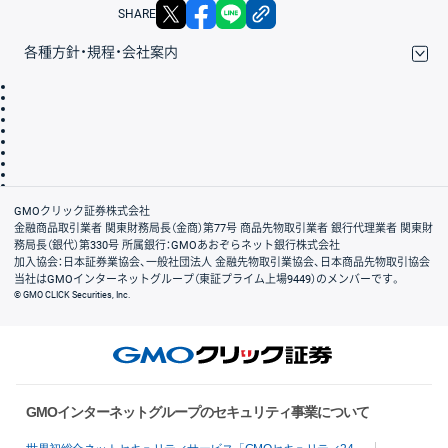
X
facebook
LINE
リンクをコピー
SHARE
各種方針・規程・会社案内
取引規程・約款
サイトマップ
その他のご案内
個人情報保護方針
最良執行方針
サイトのご利用について
ディスクレイマー
信託保全
リスク説明
会社案内
GMOクリック証券株式会社
金融商品取引業者 関東財務局長（金商）第77号 商品先物取引業者 銀行代理業者 関東財
務局長（銀代）第330号 所属銀行：GMOあおぞらネット銀行株式会社
加入協会：日本証券業協会、一般社団法人 金融先物取引業協会、日本商品先物取引協会
当社はGMOインターネットグループ（東証プライム上場9449）のメンバーです。
© GMO CLICK Securities, Inc.
GMOインターネットグループのセキュリティ事業について