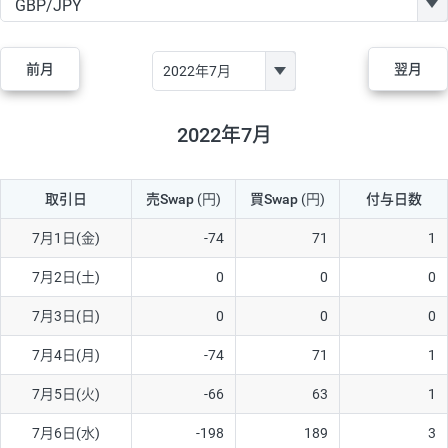
GBP/JPY
170円
86,230円
19.7円
AUD/JPY
106円
44,990円
23.5円
前月
翌月
NZD/JPY
28円
36,920円
7.5円
CAD/JPY
38円
45,810円
8.2円
2022年7月
CHF/JPY
34円
80,440円
4.2円
取引日
売Swap
(円)
買Swap
(円)
付与日数
TRY/JPY
26円
1,400円
185.7円
CZK/JPY
7円
3,060円
22.8円
7月1日(金)
-74
71
1
PLN/JPY
35円
17,280円
20.2円
7月2日(土)
0
0
0
HUF/JPY
16円
2,090円
76.5円
7月3日(日)
0
0
0
ZAR/JPY
130円
39,680円
32.7円
7月4日(月)
-74
71
1
MXN/JPY
140円
37,180円
37.6円
7月5日(火)
-66
63
1
EUR/USD
74円
74,270円
9.9円
7月6日(水)
-198
189
3
GBP/USD
4円
86,230円
0.4円