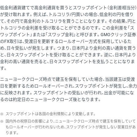
低金利通貨建てで高金利通貨を買うとスワップポイント（金利差相当分）
が受け取れます。例えば、トルコリラ/円買いの場合、低金利の円を借り
て、その円で高金利のトルコリラを買うことになります。その結果、円と
トルコリラの金利差を受け取ることができるのです。この金利差を「ス
ワップポイント」または「スワップ金利」と呼びます。GMOクリック証券
のFX取引は、受渡日を更新するロールオーバー方式を採用しているた
め、日々受払いが発生します。つまり、日本円より金利の高い通貨を買う
と、日々スワップポイントを受け取ることができます。逆に、日本円より
金利の高い通貨を売ると、日々スワップポイントを支払うことになりま
す。
ニューヨーククローズ時点で建玉を保有していた場合、当該建玉は受渡
日を更新するためロールオーバーされ、スワップポイントが発生し、余力
に反映されます。スワップポイントの受払いが行われ、出金が可能にな
るのは約定日のニューヨーククローズ後となります。
※
スワップポイントは各国の金利情勢により変動します。
※
国内外の祝祭日の影響により、ニューヨーククローズ時点で建玉を保有していて
もロールオーバーが行われないため、スワップポイントが発生しない営業日があ
ります。