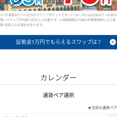
※1万通貨あたり/1日分のスワップポイントです。※「35→70」は2026/6/1～6/30の
買いスワップ平均値（35円）との比較です。※実施期間は今後の市場環境等により変
更・延長となる場合があります。
証拠金1万円で
もらえるスワップは？
証拠金1万円あたりのスワップポイントは、取引の資金効率を示した参
考値です。
CHF/JPY、EUR/USD、GBP/USD、NZD/USD、EUR/GBP、EUR/AUD、
GBP/AUDは売スワップの値です。
カレンダー
1万通貨
証拠金
あたりの
1日の
1万円あたりの
通貨ペア
取引証拠金
スワップ
ポイント
スワップ
ポイント
通貨ペア選択
▲
▼
昇順
降順
昇順
降順
昇順
降順
USD/JPY
154円
65,020円
23.6円
★
注目の通貨ペア
EUR/JPY
75円
74,270円
10円