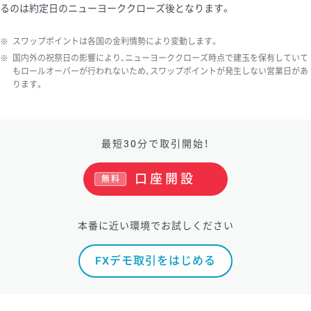
るのは約定日のニューヨーククローズ後となります。
ソ/円は10万通貨単位。
※
スワップポイントは各国の金利情勢により変動します。
※
国内外の祝祭日の影響により、ニューヨーククローズ時点で建玉を保有していて
もロールオーバーが行われないため、スワップポイントが発生しない営業日があ
ります。
最短30分で取引開始！
口座開設
無料
本番に近い環境でお試しください
FXデモ取引をはじめる