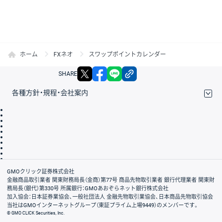
ホーム
FXネオ
スワップポイントカレンダー
X
facebook
LINE
リンクをコピー
SHARE
各種方針・規程・会社案内
取引規程・約款
サイトマップ
その他のご案内
個人情報保護方針
最良執行方針
サイトのご利用について
ディスクレイマー
信託保全
リスク説明
会社案内
GMOクリック証券株式会社
金融商品取引業者 関東財務局長（金商）第77号 商品先物取引業者 銀行代理業者 関東財
務局長（銀代）第330号 所属銀行：GMOあおぞらネット銀行株式会社
加入協会：日本証券業協会、一般社団法人 金融先物取引業協会、日本商品先物取引協会
当社はGMOインターネットグループ（東証プライム上場9449）のメンバーです。
© GMO CLICK Securities, Inc.