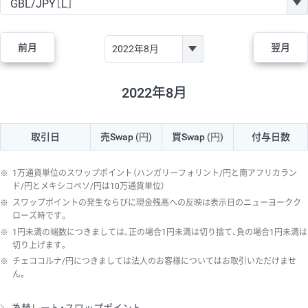
GBP/JPY
170円
86,230円
19.7円
AUD/JPY
106円
44,990円
23.5円
前月
翌月
NZD/JPY
28円
36,920円
7.5円
CAD/JPY
38円
45,810円
8.2円
2022年8月
CHF/JPY
34円
80,440円
4.2円
取引日
売Swap
(円)
買Swap
(円)
付与日数
TRY/JPY
26円
1,400円
185.7円
CZK/JPY
7円
3,060円
22.8円
※
1万通貨単位のスワップポイント（ハンガリーフォリント/円と南アフリカラン
PLN/JPY
35円
17,280円
20.2円
ド/円とメキシコペソ/円は10万通貨単位）
※
スワップポイントの発生ならびに現金残高への反映は表示日のニューヨークク
HUF/JPY
16円
2,090円
76.5円
ローズ時です。
※
1円未満の端数につきましては、正の場合1円未満は切り捨て、負の場合1円未満は
ZAR/JPY
130円
39,680円
32.7円
切り上げます。
MXN/JPY
140円
37,180円
37.6円
※
チェココルナ/円につきましては法人のお客様についてはお取引いただけませ
ん。
EUR/USD
74円
74,270円
9.9円
GBP/USD
4円
86,230円
0.4円