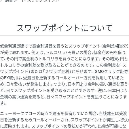
為替レート・スワップポイント
AUD/USD
16円
44,990円
3.5円
NZD/USD
41円
36,920円
11.1円
スワップポイントについて
EUR/GBP
71円
74,270円
9.5円
EUR/AUD
103円
74,270円
13.8円
低金利通貨建てで高金利通貨を買うとスワップポイント（金利差相当分）
GBP/AUD
43円
86,230円
4.9円
が受け取れます。例えば、トルコリラ/円買いの場合、低金利の円を借り
て、その円で高金利のトルコリラを買うことになります。その結果、円と
AUD/NZD
66円
44,990円
14.6円
トルコリラの金利差を受け取ることができるのです。この金利差を「ス
EUR/CHF
111円
74,270円
14.9円
ワップポイント」または「スワップ金利」と呼びます。GMOクリック証券
のFX取引は、受渡日を更新するロールオーバー方式を採用しているた
GBP/CHF
220円
86,230円
25.5円
め、日々受払いが発生します。つまり、日本円より金利の高い通貨を買う
USD/CHF
160円
65,030円
24.6円
と、日々スワップポイントを受け取ることができます。逆に、日本円より
金利の高い通貨を売ると、日々スワップポイントを支払うことになりま
※2026/6/30の当社のスワップポイントおよび、同日の為替レート
す。
に基づいて算出。
ニューヨーククローズ時点で建玉を保有していた場合、当該建玉は受渡
※取引証拠金は同日の当社為替レート（ニューヨーククローズ・
日を更新するためロールオーバーされ、スワップポイントが発生し、余力
MIDレート）に基づいて算出。
に反映されます。スワップポイントの受払いが行われ、出金が可能にな
※ハンガリーフォリント/円と南アフリカランド/円とメキシコペ