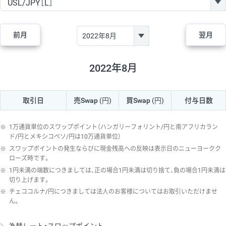
GBP/JPY
170円
86,230円
19.7円
AUD/JPY
106円
44,990円
23.5円
前月
翌月
NZD/JPY
28円
36,920円
7.5円
CAD/JPY
38円
45,810円
8.2円
2022年8月
CHF/JPY
34円
80,440円
4.2円
取引日
売Swap
(円)
買Swap
(円)
付与日数
TRY/JPY
26円
1,400円
185.7円
CZK/JPY
7円
3,060円
22.8円
※
1万通貨単位のスワップポイント（ハンガリーフォリント/円と南アフリカラン
PLN/JPY
35円
17,280円
20.2円
ド/円とメキシコペソ/円は10万通貨単位）
※
スワップポイントの発生ならびに現金残高への反映は表示日のニューヨークク
HUF/JPY
16円
2,090円
76.5円
ローズ時です。
※
1円未満の端数につきましては、正の場合1円未満は切り捨て、負の場合1円未満は
ZAR/JPY
130円
39,680円
32.7円
切り上げます。
MXN/JPY
140円
37,180円
37.6円
※
チェココルナ/円につきましては法人のお客様についてはお取引いただけませ
ん。
EUR/USD
74円
74,270円
9.9円
GBP/USD
4円
86,230円
0.4円