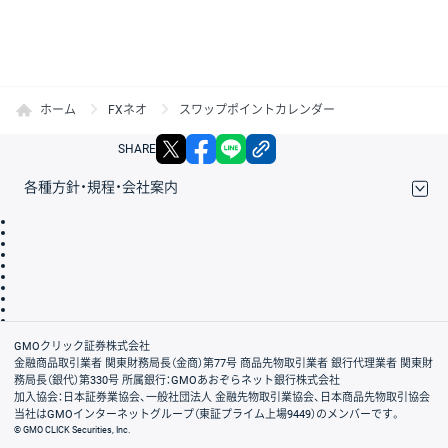
ホーム
FXネオ
スワップポイントカレンダー
X
facebook
LINE
リンクをコピー
SHARE
各種方針・規程・会社案内
取引規程・約款
サイトマップ
その他のご案内
個人情報保護方針
最良執行方針
サイトのご利用について
ディスクレイマー
信託保全
リスク説明
会社案内
GMOクリック証券株式会社
金融商品取引業者 関東財務局長（金商）第77号 商品先物取引業者 銀行代理業者 関東財
務局長（銀代）第330号 所属銀行：GMOあおぞらネット銀行株式会社
加入協会：日本証券業協会、一般社団法人 金融先物取引業協会、日本商品先物取引協会
当社はGMOインターネットグループ（東証プライム上場9449）のメンバーです。
© GMO CLICK Securities, Inc.