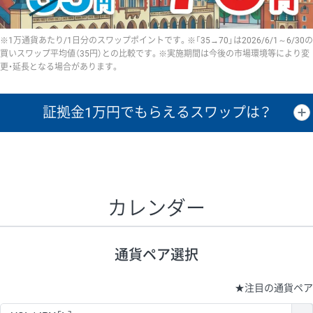
※1万通貨あたり/1日分のスワップポイントです。※「35→70」は2026/6/1～6/30の
買いスワップ平均値（35円）との比較です。※実施期間は今後の市場環境等により変
更・延長となる場合があります。
証拠金1万円で
もらえるスワップは？
証拠金1万円あたりのスワップポイントは、取引の資金効率を示した参
考値です。
CHF/JPY、EUR/USD、GBP/USD、NZD/USD、EUR/GBP、EUR/AUD、
GBP/AUDは売スワップの値です。
カレンダー
1万通貨
証拠金
あたりの
1日の
1万円あたりの
通貨ペア
取引証拠金
スワップ
ポイント
スワップ
ポイント
通貨ペア選択
▲
▼
昇順
降順
昇順
降順
昇順
降順
USD/JPY
154円
65,020円
23.6円
★
注目の通貨ペア
EUR/JPY
75円
74,270円
10円