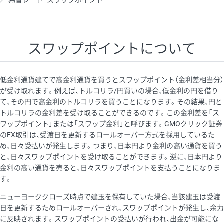
為替レート・スワップポイント
AUD/USD
16円
44,990円
3.5円
NZD/USD
41円
36,920円
11.1円
スワップポイントについて
EUR/GBP
71円
74,270円
9.5円
EUR/AUD
103円
74,270円
13.8円
低金利通貨建てで高金利通貨を買うとスワップポイント（金利差相当分）
GBP/AUD
43円
86,230円
4.9円
が受け取れます。例えば、トルコリラ/円買いの場合、低金利の円を借り
て、その円で高金利のトルコリラを買うことになります。その結果、円と
AUD/NZD
66円
44,990円
14.6円
トルコリラの金利差を受け取ることができるのです。この金利差を「ス
EUR/CHF
111円
74,270円
14.9円
ワップポイント」または「スワップ金利」と呼びます。GMOクリック証券
のFX取引は、受渡日を更新するロールオーバー方式を採用しているた
GBP/CHF
220円
86,230円
25.5円
め、日々受払いが発生します。つまり、日本円より金利の高い通貨を買う
USD/CHF
160円
65,030円
24.6円
と、日々スワップポイントを受け取ることができます。逆に、日本円より
金利の高い通貨を売ると、日々スワップポイントを支払うことになりま
す。
※取引証拠金は同日の当社為替レート（ニューヨーククローズ・
ニューヨーククローズ時点で建玉を保有していた場合、当該建玉は受渡
MIDレート）に基づいて算出。
日を更新するためロールオーバーされ、スワップポイントが発生し、余力
※ハンガリーフォリント/円と南アフリカランド/円とメキシコペ
に反映されます。スワップポイントの受払いが行われ、出金が可能にな
ソ/円は10万通貨単位。