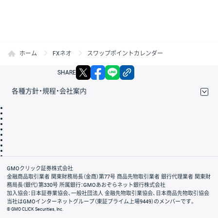
ホーム
FXネオ
スワップポイントカレンダー
X
facebook
LINE
リンクをコピー
SHARE
各種方針・規程・会社案内
取引規程・約款
サイトマップ
その他のご案内
個人情報保護方針
最良執行方針
サイトのご利用について
ディスクレイマー
信託保全
リスク説明
会社案内
GMOクリック証券株式会社
金融商品取引業者 関東財務局長（金商）第77号 商品先物取引業者 銀行代理業者 関東財
務局長（銀代）第330号 所属銀行：GMOあおぞらネット銀行株式会社
加入協会：日本証券業協会、一般社団法人 金融先物取引業協会、日本商品先物取引協会
当社はGMOインターネットグループ（東証プライム上場9449）のメンバーです。
© GMO CLICK Securities, Inc.