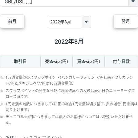
GBP/JPY
170円
86,230円
19.7円
AUD/JPY
106円
44,990円
23.5円
前月
翌月
NZD/JPY
28円
36,920円
7.5円
CAD/JPY
38円
45,810円
8.2円
2022年8月
CHF/JPY
34円
80,440円
4.2円
取引日
売Swap
(円)
買Swap
(円)
付与日数
TRY/JPY
26円
1,400円
185.7円
CZK/JPY
7円
3,060円
22.8円
※
1万通貨単位のスワップポイント（ハンガリーフォリント/円と南アフリカラン
PLN/JPY
35円
17,280円
20.2円
ド/円とメキシコペソ/円は10万通貨単位）
※
スワップポイントの発生ならびに現金残高への反映は表示日のニューヨークク
HUF/JPY
16円
2,090円
76.5円
ローズ時です。
※
1円未満の端数につきましては、正の場合1円未満は切り捨て、負の場合1円未満は
ZAR/JPY
130円
39,680円
32.7円
切り上げます。
MXN/JPY
140円
37,180円
37.6円
※
チェココルナ/円につきましては法人のお客様についてはお取引いただけませ
ん。
EUR/USD
74円
74,270円
9.9円
GBP/USD
4円
86,230円
0.4円