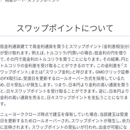
為替レート・スワップポイント
AUD/USD
16円
44,990円
3.5円
NZD/USD
41円
36,920円
11.1円
スワップポイントについて
EUR/GBP
71円
74,270円
9.5円
EUR/AUD
103円
74,270円
13.8円
低金利通貨建てで高金利通貨を買うとスワップポイント（金利差相当分）
GBP/AUD
43円
86,230円
4.9円
が受け取れます。例えば、トルコリラ/円買いの場合、低金利の円を借り
て、その円で高金利のトルコリラを買うことになります。その結果、円と
AUD/NZD
66円
44,990円
14.6円
トルコリラの金利差を受け取ることができるのです。この金利差を「ス
EUR/CHF
111円
74,270円
14.9円
ワップポイント」または「スワップ金利」と呼びます。GMOクリック証券
のFX取引は、受渡日を更新するロールオーバー方式を採用しているた
GBP/CHF
220円
86,230円
25.5円
め、日々受払いが発生します。つまり、日本円より金利の高い通貨を買う
USD/CHF
160円
65,030円
24.6円
と、日々スワップポイントを受け取ることができます。逆に、日本円より
金利の高い通貨を売ると、日々スワップポイントを支払うことになりま
す。
※取引証拠金は同日の当社為替レート（ニューヨーククローズ・
ニューヨーククローズ時点で建玉を保有していた場合、当該建玉は受渡
MIDレート）に基づいて算出。
日を更新するためロールオーバーされ、スワップポイントが発生し、余力
※ハンガリーフォリント/円と南アフリカランド/円とメキシコペ
に反映されます。スワップポイントの受払いが行われ、出金が可能にな
ソ/円は10万通貨単位。