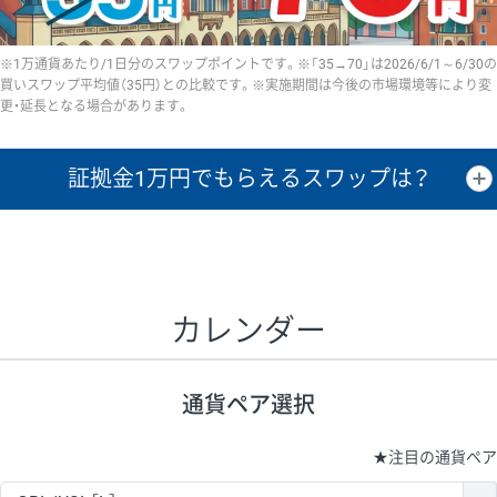
※1万通貨あたり/1日分のスワップポイントです。※「35→70」は2026/6/1～6/30の
買いスワップ平均値（35円）との比較です。※実施期間は今後の市場環境等により変
更・延長となる場合があります。
証拠金1万円で
もらえるスワップは？
証拠金1万円あたりのスワップポイントは、取引の資金効率を示した参
考値です。
CHF/JPY、EUR/USD、GBP/USD、NZD/USD、EUR/GBP、EUR/AUD、
GBP/AUDは売スワップの値です。
カレンダー
1万通貨
証拠金
あたりの
1日の
1万円あたりの
通貨ペア
取引証拠金
スワップ
ポイント
スワップ
ポイント
通貨ペア選択
▲
▼
昇順
降順
昇順
降順
昇順
降順
USD/JPY
154円
65,020円
23.6円
★
注目の通貨ペア
EUR/JPY
75円
74,270円
10円