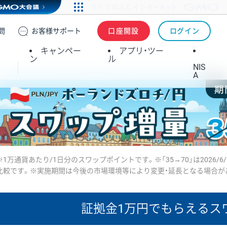
問
お客様
サポート
口座開設
ログイン
キャンペー
アプリ・ツー
ン
ル
NIS
A
※1万通貨あたり/1日分のスワップポイントです。※「35→70」は2026/6
比較です。※実施期間は今後の市場環境等により変更・延長となる場合が
証拠金1万円で
もらえるス