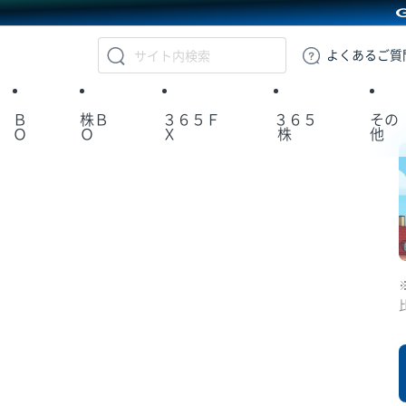
GMOクリック証券
よくある
ご質
Ｂ
株Ｂ
３６５Ｆ
３６５
その
Ｏ
Ｏ
Ｘ
株
他