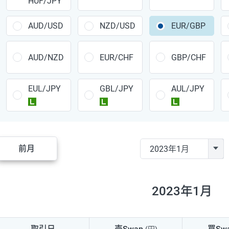
HUF/JPY
CAD/JPY
38円
CHF/JPY
34円
AUD/USD
NZD/USD
EUR/GBP
TRY/JPY
26円
AUD/NZD
EUR/CHF
GBP/CHF
CZK/JPY
7円
EUL/JPY
GBL/JPY
AUL/JPY
PLN/JPY
35円
ラージ
ラージ
ラージ
HUF/JPY
16円
ZAR/JPY
130円
前月
MXN/JPY
140円
EUR/USD
74円
2023年1月
GBP/USD
4円
AUD/USD
16円
取引日
売Swap
買Sw