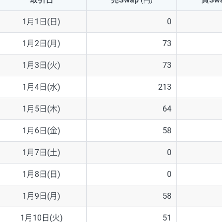
(円)
NZD/USD
41円
1月1日(日)
0
EUR/GBP
71円
1月2日(月)
73
EUR/AUD
103円
1月3日(火)
73
GBP/AUD
43円
1月4日(水)
213
AUD/NZD
66円
1月5日(木)
64
EUR/CHF
111円
1月6日(金)
58
GBP/CHF
220円
1月7日(土)
0
USD/CHF
160円
1月8日(日)
0
1月9日(月)
58
※2026/6/30の当社のスワップポイントおよび、同日の為替レート
※取引証拠金は同日の当社為替レート（ニューヨーククローズ・MIDレ
1月10日(火)
51
※ハンガリーフォリント/円と南アフリカランド/円とメキシコペソ/円