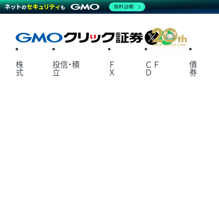
無料診断
X
LINE
株
投信・積
Ｆ
ＣＦ
債
式
立
Ｘ
Ｄ
券