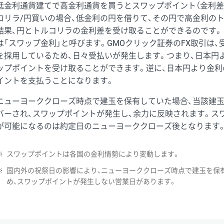
低金利通貨建てで高金利通貨を買うとスワップポイント（金利差
コリラ/円買いの場合、低金利の円を借りて、その円で高金利の
結果、円とトルコリラの金利差を受け取ることができるのです。
は「スワップ金利」と呼びます。GMOクリック証券のFX取引は
を採用しているため、日々受払いが発生します。つまり、日本円
ップポイントを受け取ることができます。逆に、日本円より金利
イントを支払うことになります。
ニューヨーククローズ時点で建玉を保有していた場合、当該建
バーされ、スワップポイントが発生し、余力に反映されます。ス
が可能になるのは約定日のニューヨーククローズ後となります
※
スワップポイントは各国の金利情勢により変動します。
※
国内外の祝祭日の影響により、ニューヨーククローズ時点で建玉を保
め、スワップポイントが発生しない営業日があります。