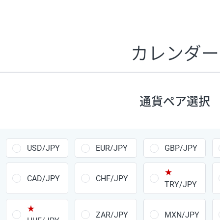
証拠金1万円あたりのスワップポイントは、取引の資金効率
CHF/JPY、EUR/USD、GBP/USD、NZD/USD、EUR/GBP、E
す。
カレンダー
1万通貨
あたりの
通貨ペア
1日の
スワップ
取引
ポイント
▲
▼
昇順
降順
通貨ペア選択
USD/JPY
154円
EUR/JPY
75円
USD/JPY
EUR/JPY
GBP/JPY
GBP/JPY
170円
★
AUD/JPY
106円
CAD/JPY
CHF/JPY
TRY/JPY
NZD/JPY
28円
★
ZAR/JPY
MXN/JPY