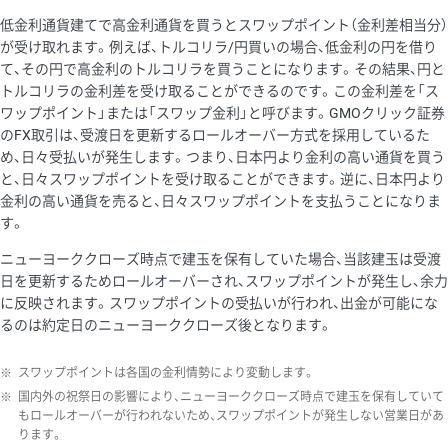
低金利通貨建てで高金利通貨を買うとスワップポイント（金利差相当分）
が受け取れます。例えば、トルコリラ/円買いの場合、低金利の円を借り
て、その円で高金利のトルコリラを買うことになります。その結果、円と
トルコリラの金利差を受け取ることができるのです。この金利差を「ス
ワップポイント」または「スワップ金利」と呼びます。GMOクリック証券
のFX取引は、受渡日を更新するロールオーバー方式を採用しているた
め、日々受払いが発生します。つまり、日本円より金利の高い通貨を買う
と、日々スワップポイントを受け取ることができます。逆に、日本円より
金利の高い通貨を売ると、日々スワップポイントを支払うことになりま
す。
ニューヨーククローズ時点で建玉を保有していた場合、当該建玉は受渡
日を更新するためロールオーバーされ、スワップポイントが発生し、余力
に反映されます。スワップポイントの受払いが行われ、出金が可能にな
るのは約定日のニューヨーククローズ後となります。
※
スワップポイントは各国の金利情勢により変動します。
※
国内外の祝祭日の影響により、ニューヨーククローズ時点で建玉を保有していて
もロールオーバーが行われないため、スワップポイントが発生しない営業日があ
ります。