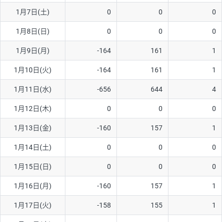
1月7日(土)
0
0
0
AUD/USD
16円
44,990円
3.5円
1月8日(日)
0
0
0
NZD/USD
41円
36,920円
11.1円
1月9日(月)
-164
161
1
EUR/GBP
71円
74,270円
9.5円
EUR/AUD
103円
74,270円
13.8円
1月10日(火)
-164
161
1
GBP/AUD
43円
86,230円
4.9円
1月11日(水)
-656
644
4
AUD/NZD
66円
44,990円
14.6円
1月12日(木)
0
0
0
EUR/CHF
111円
74,270円
14.9円
1月13日(金)
-160
157
1
GBP/CHF
220円
86,230円
25.5円
1月14日(土)
0
0
0
USD/CHF
160円
65,030円
24.6円
1月15日(日)
0
0
0
※2026/6/30の当社のスワップポイントおよび、同日の為替レート
1月16日(月)
-160
157
1
に基づいて算出。
※取引証拠金は同日の当社為替レート（ニューヨーククローズ・
1月17日(火)
-158
155
1
MIDレート）に基づいて算出。
※ハンガリーフォリント/円と南アフリカランド/円とメキシコペ