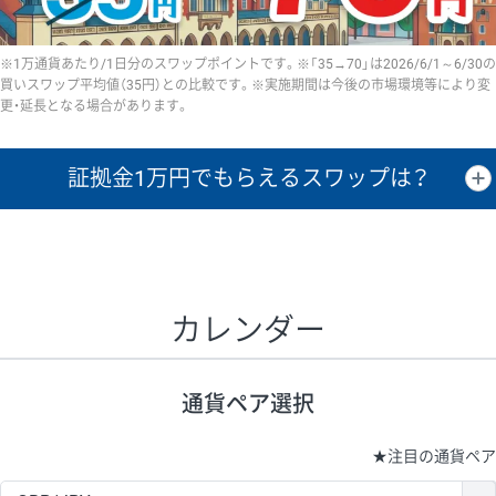
※1万通貨あたり/1日分のスワップポイントです。※「35→70」は2026/6/1～6/30の
買いスワップ平均値（35円）との比較です。※実施期間は今後の市場環境等により変
更・延長となる場合があります。
証拠金1万円で
もらえるスワップは？
証拠金1万円あたりのスワップポイントは、取引の資金効率を示した参
考値です。
CHF/JPY、EUR/USD、GBP/USD、NZD/USD、EUR/GBP、EUR/AUD、
GBP/AUDは売スワップの値です。
カレンダー
1万通貨
証拠金
あたりの
1日の
1万円あたりの
通貨ペア
取引証拠金
スワップ
ポイント
スワップ
ポイント
通貨ペア選択
▲
▼
昇順
降順
昇順
降順
昇順
降順
USD/JPY
154円
65,020円
23.6円
★
注目の通貨ペア
EUR/JPY
75円
74,270円
10円