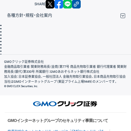
X
facebook
LINE
リンクをコピー
SHARE
各種方針・規程・会社案内
取引規程・約款
サイトマップ
その他のご案内
個人情報保護方針
最良執行方針
サイトのご利用について
ディスクレイマー
信託保全
リスク説明
会社案内
GMOクリック証券株式会社
金融商品取引業者 関東財務局長（金商）第77号 商品先物取引業者 銀行代理業者 関東財
務局長（銀代）第330号 所属銀行：GMOあおぞらネット銀行株式会社
加入協会：日本証券業協会、一般社団法人 金融先物取引業協会、日本商品先物取引協会
当社はGMOインターネットグループ（東証プライム上場9449）のメンバーです。
© GMO CLICK Securities, Inc.
GMOインターネットグループのセキュリティ事業について