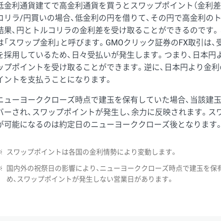
低金利通貨建てで高金利通貨を買うとスワップポイント（金利差
コリラ/円買いの場合、低金利の円を借りて、その円で高金利の
結果、円とトルコリラの金利差を受け取ることができるのです。
は「スワップ金利」と呼びます。GMOクリック証券のFX取引は
を採用しているため、日々受払いが発生します。つまり、日本円
ップポイントを受け取ることができます。逆に、日本円より金利
イントを支払うことになります。
ニューヨーククローズ時点で建玉を保有していた場合、当該建
バーされ、スワップポイントが発生し、余力に反映されます。ス
が可能になるのは約定日のニューヨーククローズ後となります
※
スワップポイントは各国の金利情勢により変動します。
※
国内外の祝祭日の影響により、ニューヨーククローズ時点で建玉を保
め、スワップポイントが発生しない営業日があります。