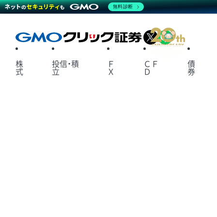
無料診断
X
LINE
株
投信・積
Ｆ
ＣＦ
債
式
立
Ｘ
Ｄ
券