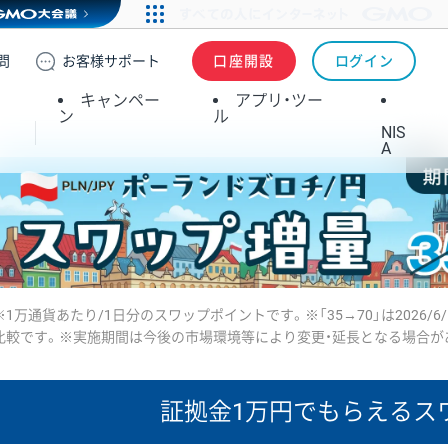
問
お客様
サポート
口座開設
ログイン
キャンペー
アプリ・ツー
ン
ル
NIS
A
※1万通貨あたり/1日分のスワップポイントです。※「35→70」は2026/6
比較です。※実施期間は今後の市場環境等により変更・延長となる場合が
証拠金1万円で
もらえるス