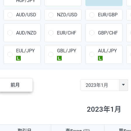
HUF/JPY
CAD/JPY
38円
CHF/JPY
34円
AUD/USD
NZD/USD
EUR/GBP
TRY/JPY
26円
AUD/NZD
EUR/CHF
GBP/CHF
CZK/JPY
7円
EUL/JPY
GBL/JPY
AUL/JPY
PLN/JPY
35円
ラージ
ラージ
ラージ
HUF/JPY
16円
ZAR/JPY
130円
前月
MXN/JPY
140円
EUR/USD
74円
2023年1月
GBP/USD
4円
AUD/USD
16円
取引日
売Swap
買Sw