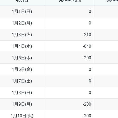
(円)
NZD/USD
41円
1月1日(日)
0
EUR/GBP
71円
1月2日(月)
0
EUR/AUD
103円
1月3日(火)
-210
GBP/AUD
43円
1月4日(水)
-840
AUD/NZD
66円
1月5日(木)
-200
EUR/CHF
111円
1月6日(金)
0
GBP/CHF
220円
1月7日(土)
0
USD/CHF
160円
1月8日(日)
0
1月9日(月)
-200
※取引証拠金は同日の当社為替レート（ニューヨーククローズ・MIDレ
1月10日(火)
-200
※ハンガリーフォリント/円と南アフリカランド/円とメキシコペソ/円