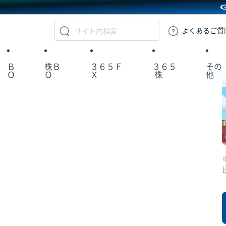
GMOクリック証券
よくある
ご質
Ｂ
株Ｂ
３６５Ｆ
３６５
その
Ｏ
Ｏ
Ｘ
株
他