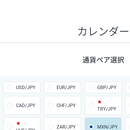
証拠金1万円あたりのスワップポイントは、取引の資金効率
CHF/JPY、EUR/USD、GBP/USD、NZD/USD、EUR/GBP、E
す。
カレンダー
1万通貨
あたりの
通貨ペア
1日の
スワップ
取引
ポイント
▲
▼
昇順
降順
通貨ペア選択
USD/JPY
154円
EUR/JPY
75円
USD/JPY
EUR/JPY
GBP/JPY
GBP/JPY
170円
★
AUD/JPY
106円
CAD/JPY
CHF/JPY
TRY/JPY
NZD/JPY
28円
★
ZAR/JPY
MXN/JPY