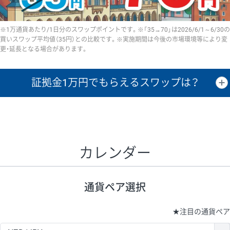
※1万通貨あたり/1日分のスワップポイントです。※「35→70」は2026/6/1～6/30の
買いスワップ平均値（35円）との比較です。※実施期間は今後の市場環境等により変
更・延長となる場合があります。
証拠金1万円で
もらえるスワップは？
証拠金1万円あたりのスワップポイントは、取引の資金効率を示した参
考値です。
CHF/JPY、EUR/USD、GBP/USD、NZD/USD、EUR/GBP、EUR/AUD、
GBP/AUDは売スワップの値です。
カレンダー
1万通貨
証拠金
あたりの
1日の
1万円あたりの
通貨ペア
取引証拠金
スワップ
ポイント
スワップ
ポイント
通貨ペア選択
▲
▼
昇順
降順
昇順
降順
昇順
降順
USD/JPY
154円
65,020円
23.6円
★
注目の通貨ペア
EUR/JPY
75円
74,270円
10円