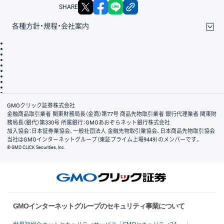
X
facebook
LINE
リンクをコピー
SHARE
各種方針・規程・会社案内
取引規程・約款
サイトマップ
その他のご案内
個人情報保護方針
最良執行方針
サイトのご利用について
ディスクレイマー
信託保全
リスク説明
会社案内
GMOクリック証券株式会社
金融商品取引業者 関東財務局長（金商）第77号 商品先物取引業者 銀行代理業者 関東財
務局長（銀代）第330号 所属銀行：GMOあおぞらネット銀行株式会社
加入協会：日本証券業協会、一般社団法人 金融先物取引業協会、日本商品先物取引協会
当社はGMOインターネットグループ（東証プライム上場9449）のメンバーです。
© GMO CLICK Securities, Inc.
GMOインターネットグループのセキュリティ事業について