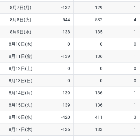
8月7日(月)
-132
129
1
AUD/USD
16円
44,990円
3.5円
8月8日(火)
-544
532
4
NZD/USD
41円
36,920円
11.1円
8月9日(水)
-138
135
1
EUR/GBP
71円
74,270円
9.5円
EUR/AUD
103円
74,270円
13.8円
8月10日(木)
0
0
0
GBP/AUD
43円
86,230円
4.9円
8月11日(金)
-139
136
1
AUD/NZD
66円
44,990円
14.6円
8月12日(土)
0
0
0
EUR/CHF
111円
74,270円
14.9円
8月13日(日)
0
0
0
GBP/CHF
220円
86,230円
25.5円
8月14日(月)
-139
136
1
USD/CHF
160円
65,030円
24.6円
8月15日(火)
-139
136
1
8月16日(水)
-420
411
3
※取引証拠金は同日の当社為替レート（ニューヨーククローズ・
MIDレート）に基づいて算出。
8月17日(木)
-136
133
1
※ハンガリーフォリント/円と南アフリカランド/円とメキシコペ
ソ/円は10万通貨単位。