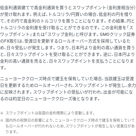
低金利通貨建てで高金利通貨を買うとスワップポイント（金利差相当分）
が受け取れます。例えば、トルコリラ/円買いの場合、低金利の円を借り
て、その円で高金利のトルコリラを買うことになります。その結果、円と
トルコリラの金利差を受け取ることができるのです。この金利差を「ス
ワップポイント」または「スワップ金利」と呼びます。GMOクリック証券
のFX取引は、受渡日を更新するロールオーバー方式を採用しているた
め、日々受払いが発生します。つまり、日本円より金利の高い通貨を買う
と、日々スワップポイントを受け取ることができます。逆に、日本円より
金利の高い通貨を売ると、日々スワップポイントを支払うことになりま
す。
ニューヨーククローズ時点で建玉を保有していた場合、当該建玉は受渡
日を更新するためロールオーバーされ、スワップポイントが発生し、余力
に反映されます。スワップポイントの受払いが行われ、出金が可能にな
るのは約定日のニューヨーククローズ後となります。
※
スワップポイントは各国の金利情勢により変動します。
※
国内外の祝祭日の影響により、ニューヨーククローズ時点で建玉を保有していて
もロールオーバーが行われないため、スワップポイントが発生しない営業日があ
ります。