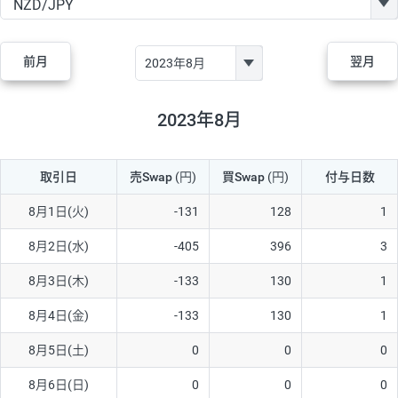
GBP/JPY
170円
86,230円
19.7円
AUD/JPY
106円
44,990円
23.5円
前月
翌月
NZD/JPY
28円
36,920円
7.5円
CAD/JPY
38円
45,810円
8.2円
2023年8月
CHF/JPY
34円
80,440円
4.2円
取引日
売Swap
(円)
買Swap
(円)
付与日数
TRY/JPY
26円
1,400円
185.7円
CZK/JPY
7円
3,060円
22.8円
8月1日(火)
-131
128
1
PLN/JPY
35円
17,280円
20.2円
8月2日(水)
-405
396
3
HUF/JPY
16円
2,090円
76.5円
8月3日(木)
-133
130
1
ZAR/JPY
130円
39,680円
32.7円
8月4日(金)
-133
130
1
MXN/JPY
140円
37,180円
37.6円
8月5日(土)
0
0
0
EUR/USD
74円
74,270円
9.9円
8月6日(日)
0
0
0
GBP/USD
4円
86,230円
0.4円