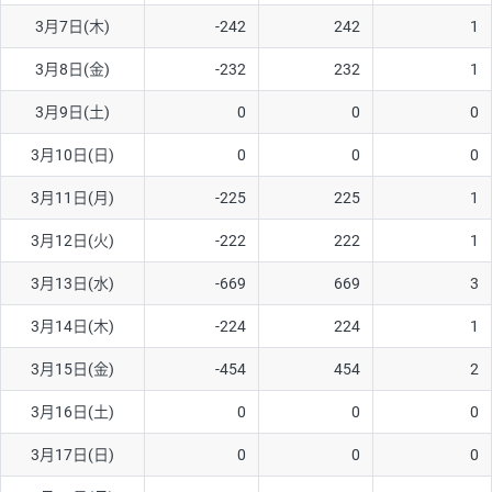
3月7日(木)
-242
242
1
AUD/USD
16円
44,990円
3.5円
3月8日(金)
-232
232
1
NZD/USD
41円
36,920円
11.1円
3月9日(土)
0
0
0
EUR/GBP
71円
74,270円
9.5円
EUR/AUD
103円
74,270円
13.8円
3月10日(日)
0
0
0
GBP/AUD
43円
86,230円
4.9円
3月11日(月)
-225
225
1
AUD/NZD
66円
44,990円
14.6円
3月12日(火)
-222
222
1
EUR/CHF
111円
74,270円
14.9円
3月13日(水)
-669
669
3
GBP/CHF
220円
86,230円
25.5円
3月14日(木)
-224
224
1
USD/CHF
160円
65,030円
24.6円
3月15日(金)
-454
454
2
3月16日(土)
0
0
0
※取引証拠金は同日の当社為替レート（ニューヨーククローズ・
MIDレート）に基づいて算出。
3月17日(日)
0
0
0
※ハンガリーフォリント/円と南アフリカランド/円とメキシコペ
ソ/円は10万通貨単位。