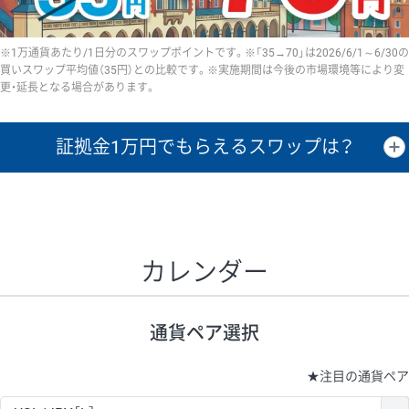
※1万通貨あたり/1日分のスワップポイントです。※「35→70」は2026/6/1～6/30の
買いスワップ平均値（35円）との比較です。※実施期間は今後の市場環境等により変
更・延長となる場合があります。
証拠金1万円で
もらえるスワップは？
証拠金1万円あたりのスワップポイントは、取引の資金効率を示した参
考値です。
CHF/JPY、EUR/USD、GBP/USD、NZD/USD、EUR/GBP、EUR/AUD、
GBP/AUDは売スワップの値です。
カレンダー
1万通貨
証拠金
あたりの
1日の
1万円あたりの
通貨ペア
取引証拠金
スワップ
ポイント
スワップ
ポイント
通貨ペア選択
▲
▼
昇順
降順
昇順
降順
昇順
降順
USD/JPY
154円
65,020円
23.6円
★
注目の通貨ペア
EUR/JPY
75円
74,270円
10円