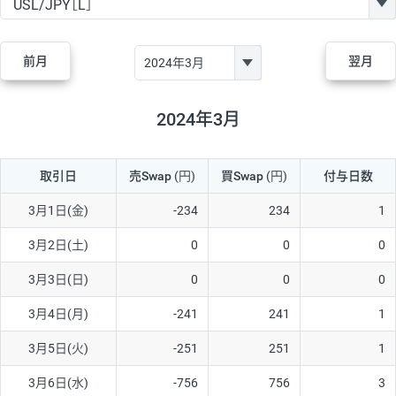
GBP/JPY
170円
86,230円
19.7円
AUD/JPY
106円
44,990円
23.5円
前月
翌月
NZD/JPY
28円
36,920円
7.5円
CAD/JPY
38円
45,810円
8.2円
2024年3月
CHF/JPY
34円
80,440円
4.2円
取引日
売Swap
(円)
買Swap
(円)
付与日数
TRY/JPY
26円
1,400円
185.7円
CZK/JPY
7円
3,060円
22.8円
3月1日(金)
-234
234
1
PLN/JPY
35円
17,280円
20.2円
3月2日(土)
0
0
0
HUF/JPY
16円
2,090円
76.5円
3月3日(日)
0
0
0
ZAR/JPY
130円
39,680円
32.7円
3月4日(月)
-241
241
1
MXN/JPY
140円
37,180円
37.6円
3月5日(火)
-251
251
1
EUR/USD
74円
74,270円
9.9円
3月6日(水)
-756
756
3
GBP/USD
4円
86,230円
0.4円