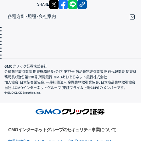
X
facebook
LINE
リンクをコピー
SHARE
各種方針・規程・会社案内
取引規程・約款
サイトマップ
その他のご案内
個人情報保護方針
最良執行方針
サイトのご利用について
ディスクレイマー
信託保全
リスク説明
会社案内
GMOクリック証券株式会社
金融商品取引業者 関東財務局長（金商）第77号 商品先物取引業者 銀行代理業者 関東財
務局長（銀代）第330号 所属銀行：GMOあおぞらネット銀行株式会社
加入協会：日本証券業協会、一般社団法人 金融先物取引業協会、日本商品先物取引協会
当社はGMOインターネットグループ（東証プライム上場9449）のメンバーです。
© GMO CLICK Securities, Inc.
GMOインターネットグループのセキュリティ事業について