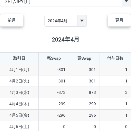
GBP/JPY
182円
84,970円
21.4円
AUD/JPY
111円
44,250円
25円
前月
翌月
NZD/JPY
48円
37,070円
12.9円
CAD/JPY
40円
44,970円
8.8円
2024年4月
CHF/JPY
28円
78,060円
3.5円
取引日
売Swap
買Swap
付与日数
TRY/JPY
25円
1,330円
187.9円
CZK/JPY
5円
3,000円
16.6円
4月1日(月)
-301
301
1
PLN/JPY
70円
16,870円
41.4円
4月2日(火)
-301
301
1
HUF/JPY
12円
2,000円
60円
4月3日(水)
-873
873
3
ZAR/JPY
130円
38,040円
34.1円
4月4日(木)
-299
299
1
MXN/JPY
140円
36,350円
38.5円
4月5日(金)
-296
296
1
EUR/USD
60円
72,670円
8.2円
4月6日(土)
0
0
0
GBP/USD
1円
84,980円
0.1円