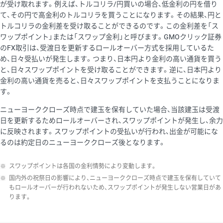
が受け取れます。例えば、トルコリラ/円買いの場合、低金利の円を借り
て、その円で高金利のトルコリラを買うことになります。その結果、円と
トルコリラの金利差を受け取ることができるのです。この金利差を「ス
ワップポイント」または「スワップ金利」と呼びます。GMOクリック証券
のFX取引は、受渡日を更新するロールオーバー方式を採用しているた
め、日々受払いが発生します。つまり、日本円より金利の高い通貨を買う
と、日々スワップポイントを受け取ることができます。逆に、日本円より
金利の高い通貨を売ると、日々スワップポイントを支払うことになりま
す。
ニューヨーククローズ時点で建玉を保有していた場合、当該建玉は受渡
日を更新するためロールオーバーされ、スワップポイントが発生し、余力
に反映されます。スワップポイントの受払いが行われ、出金が可能にな
るのは約定日のニューヨーククローズ後となります。
※
スワップポイントは各国の金利情勢により変動します。
※
国内外の祝祭日の影響により、ニューヨーククローズ時点で建玉を保有していて
もロールオーバーが行われないため、スワップポイントが発生しない営業日があ
ります。