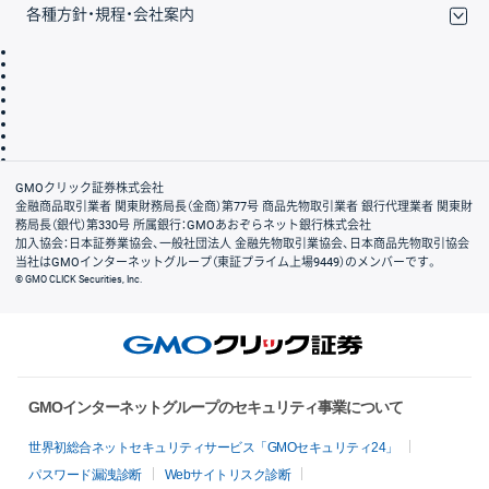
各種方針・規程・会社案内
取引規程・約款
サイトマップ
その他のご案内
個人情報保護方針
最良執行方針
サイトのご利用について
ディスクレイマー
信託保全
リスク説明
会社案内
GMOクリック証券株式会社
金融商品取引業者 関東財務局長（金商）第77号 商品先物取引業者 銀行代理業者 関東財
務局長（銀代）第330号 所属銀行：GMOあおぞらネット銀行株式会社
加入協会：日本証券業協会、一般社団法人 金融先物取引業協会、日本商品先物取引協会
当社はGMOインターネットグループ（東証プライム上場9449）のメンバーです。
© GMO CLICK Securities, Inc.
GMOインターネットグループのセキュリティ事業について
世界初総合ネットセキュリティサービス「GMOセキュリティ24」
パスワード漏洩診断
Webサイトリスク診断