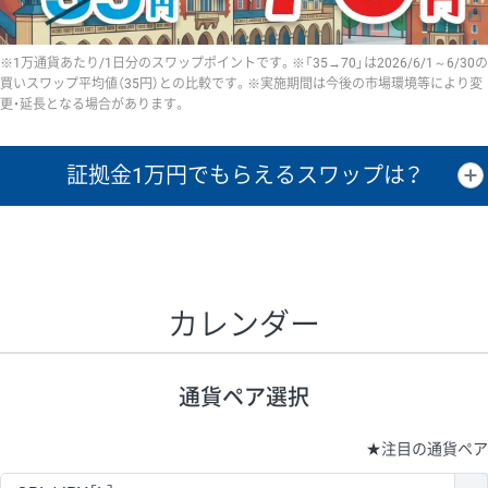
※1万通貨あたり/1日分のスワップポイントです。※「35→70」は2026/6/1～6/30の
買いスワップ平均値（35円）との比較です。※実施期間は今後の市場環境等により変
更・延長となる場合があります。
証拠金1万円で
もらえるスワップは？
証拠金1万円あたりのスワップポイントは、取引の資金効率を示した参
考値です。
CHF/JPY、EUR/USD、GBP/USD、NZD/USD、EUR/GBP、EUR/AUD、
GBP/AUDは売スワップの値です。
カレンダー
1万通貨
証拠金
あたりの
1日の
1万円あたりの
通貨ペア
取引証拠金
スワップ
ポイント
スワップ
ポイント
通貨ペア選択
▲
▼
昇順
降順
昇順
降順
昇順
降順
USD/JPY
161円
63,050円
25.5円
★
注目の通貨ペア
EUR/JPY
80円
72,570円
11円