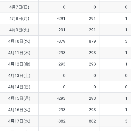
4月7日(日)
0
0
0
AUD/USD
12円
44,260円
2.7円
4月8日(月)
-291
291
1
NZD/USD
27円
37,070円
7.2円
4月9日(火)
-291
291
1
EUR/GBP
74円
72,660円
10.1円
EUR/AUD
102円
72,650円
14円
4月10日(水)
-879
879
3
GBP/AUD
32円
84,960円
3.7円
4月11日(木)
-293
293
1
AUD/NZD
55円
44,260円
12.4円
4月12日(金)
-293
293
1
EUR/CHF
98円
72,680円
13.4円
4月13日(土)
0
0
0
GBP/CHF
210円
84,990円
24.7円
4月14日(日)
0
0
0
USD/CHF
148円
63,050円
23.4円
4月15日(月)
-293
293
1
※2026/7/31の当社のスワップポイントおよび、同日の為替レート
4月16日(火)
-293
293
1
に基づいて算出。
※取引証拠金は同日の当社為替レート（ニューヨーククローズ・
4月17日(水)
-882
882
3
MIDレート）に基づいて算出。
※ハンガリーフォリント/円と南アフリカランド/円とメキシコペ