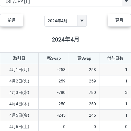
GBP/JPY
170円
86,230円
19.7円
AUD/JPY
106円
44,990円
23.5円
前月
翌月
NZD/JPY
28円
36,920円
7.5円
CAD/JPY
38円
45,810円
8.2円
2024年4月
CHF/JPY
34円
80,440円
4.2円
取引日
売Swap
買Swap
付与日数
TRY/JPY
26円
1,400円
185.7円
CZK/JPY
7円
3,060円
22.8円
4月1日(月)
-258
258
1
PLN/JPY
35円
17,280円
20.2円
4月2日(火)
-259
259
1
HUF/JPY
16円
2,090円
76.5円
4月3日(水)
-780
780
3
ZAR/JPY
130円
39,680円
32.7円
4月4日(木)
-250
250
1
MXN/JPY
140円
37,180円
37.6円
4月5日(金)
-245
245
1
EUR/USD
74円
74,270円
9.9円
4月6日(土)
0
0
0
GBP/USD
4円
86,230円
0.4円