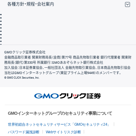
各種方針・規程・会社案内
取引規程・約款
サイトマップ
その他のご案内
個人情報保護方針
最良執行方針
サイトのご利用について
ディスクレイマー
信託保全
リスク説明
会社案内
GMOクリック証券株式会社
金融商品取引業者 関東財務局長（金商）第77号 商品先物取引業者 銀行代理業者 関東財
務局長（銀代）第330号 所属銀行：GMOあおぞらネット銀行株式会社
加入協会：日本証券業協会、一般社団法人 金融先物取引業協会、日本商品先物取引協会
当社はGMOインターネットグループ（東証プライム上場9449）のメンバーです。
© GMO CLICK Securities, Inc.
GMOインターネットグループのセキュリティ事業について
世界初総合ネットセキュリティサービス「GMOセキュリティ24」
パスワード漏洩診断
Webサイトリスク診断