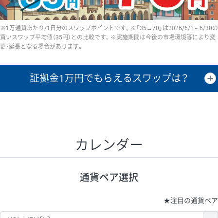
※1万通貨あたり/1日分のスワップポイントです。※「35→70」は2026/6/1～6/30の
買いスワップ平均値（35円）との比較です。※実施期間は今後の市場環境等により変
更・延長となる場合があります。
証拠金1万円で
もらえるスワップは？
証拠金1万円あたりのスワップポイントは、取引の資金効率を示した参
考値です。
CHF/JPY、EUR/USD、GBP/USD、NZD/USD、EUR/GBP、EUR/AUD、
GBP/AUDは売スワップの値です。
カレンダー
1万通貨
証拠金
あたりの
1日の
1万円あたりの
通貨ペア
取引証拠金
スワップ
ポイント
スワップ
ポイント
通貨ペア選択
▲
▼
昇順
降順
昇順
降順
昇順
降順
USD/JPY
154円
65,020円
23.6円
★
注目の通貨ペア
EUR/JPY
75円
74,270円
10円