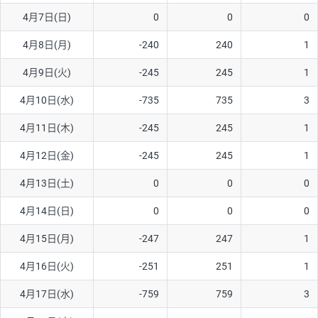
4月7日(日)
0
0
0
AUD/USD
16円
44,990円
3.5円
4月8日(月)
-240
240
1
NZD/USD
41円
36,920円
11.1円
4月9日(火)
-245
245
1
EUR/GBP
71円
74,270円
9.5円
EUR/AUD
103円
74,270円
13.8円
4月10日(水)
-735
735
3
GBP/AUD
43円
86,230円
4.9円
4月11日(木)
-245
245
1
AUD/NZD
66円
44,990円
14.6円
4月12日(金)
-245
245
1
EUR/CHF
111円
74,270円
14.9円
4月13日(土)
0
0
0
GBP/CHF
220円
86,230円
25.5円
4月14日(日)
0
0
0
USD/CHF
160円
65,030円
24.6円
4月15日(月)
-247
247
1
4月16日(火)
-251
251
1
※取引証拠金は同日の当社為替レート（ニューヨーククローズ・
MIDレート）に基づいて算出。
4月17日(水)
-759
759
3
※ハンガリーフォリント/円と南アフリカランド/円とメキシコペ
ソ/円は10万通貨単位。