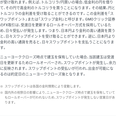
が受け取れます。例えば、トルコリラ/円買いの場合、低金利の円を借り
て、その円で高金利のトルコリラを買うことになります。その結果、円と
トルコリラの金利差を受け取ることができるのです。この金利差を「ス
ワップポイント」または「スワップ金利」と呼びます。GMOクリック証券
のFX取引は、受渡日を更新するロールオーバー方式を採用しているた
め、日々受払いが発生します。つまり、日本円より金利の高い通貨を買う
と、日々スワップポイントを受け取ることができます。逆に、日本円より
金利の高い通貨を売ると、日々スワップポイントを支払うことになりま
す。
ニューヨーククローズ時点で建玉を保有していた場合、当該建玉は受渡
日を更新するためロールオーバーされ、スワップポイントが発生し、余力
に反映されます。スワップポイントの受払いが行われ、出金が可能にな
るのは約定日のニューヨーククローズ後となります。
※
スワップポイントは各国の金利情勢により変動します。
※
国内外の祝祭日の影響により、ニューヨーククローズ時点で建玉を保有していて
もロールオーバーが行われないため、スワップポイントが発生しない営業日があ
ります。