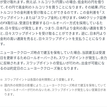
が受け取れます。例えば、トルコリラ/円買いの場合、低金利の円を借り
て、その円で高金利のトルコリラを買うことになります。その結果、円と
トルコリラの金利差を受け取ることができるのです。この金利差を「ス
ワップポイント」または「スワップ金利」と呼びます。GMOクリック証券
のFX取引は、受渡日を更新するロールオーバー方式を採用しているた
め、日々受払いが発生します。つまり、日本円より金利の高い通貨を買う
と、日々スワップポイントを受け取ることができます。逆に、日本円より
金利の高い通貨を売ると、日々スワップポイントを支払うことになりま
す。
ニューヨーククローズ時点で建玉を保有していた場合、当該建玉は受渡
日を更新するためロールオーバーされ、スワップポイントが発生し、余力
に反映されます。スワップポイントの受払いが行われ、出金が可能にな
るのは約定日のニューヨーククローズ後となります。
※
スワップポイントは各国の金利情勢により変動します。
※
国内外の祝祭日の影響により、ニューヨーククローズ時点で建玉を保有していて
もロールオーバーが行われないため、スワップポイントが発生しない営業日があ
ります。