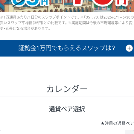
※1万通貨あたり/1日分のスワップポイントです。※「35→70」は2026/6/1～6/30の
買いスワップ平均値（35円）との比較です。※実施期間は今後の市場環境等により変
更・延長となる場合があります。
証拠金1万円で
もらえるスワップは？
証拠金1万円あたりのスワップポイントは、取引の資金効率を示した参
考値です。
CHF/JPY、EUR/USD、GBP/USD、NZD/USD、EUR/GBP、EUR/AUD、
GBP/AUDは売スワップの値です。
カレンダー
1万通貨
証拠金
あたりの
1日の
1万円あたりの
通貨ペア
取引証拠金
スワップ
ポイント
スワップ
ポイント
通貨ペア選択
▲
▼
昇順
降順
昇順
降順
昇順
降順
USD/JPY
154円
65,020円
23.6円
★
注目の通貨ペア
EUR/JPY
75円
74,270円
10円