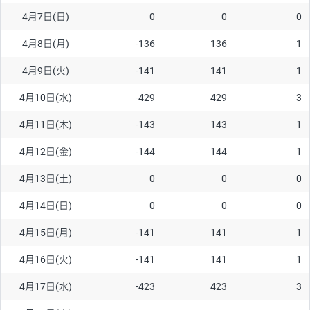
4月7日(日)
0
0
0
AUD/USD
16円
44,990円
3.5円
4月8日(月)
-136
136
1
NZD/USD
41円
36,920円
11.1円
4月9日(火)
-141
141
1
EUR/GBP
71円
74,270円
9.5円
EUR/AUD
103円
74,270円
13.8円
4月10日(水)
-429
429
3
GBP/AUD
43円
86,230円
4.9円
4月11日(木)
-143
143
1
AUD/NZD
66円
44,990円
14.6円
4月12日(金)
-144
144
1
EUR/CHF
111円
74,270円
14.9円
4月13日(土)
0
0
0
GBP/CHF
220円
86,230円
25.5円
4月14日(日)
0
0
0
USD/CHF
160円
65,030円
24.6円
4月15日(月)
-141
141
1
※2026/6/30の当社のスワップポイントおよび、同日の為替レート
4月16日(火)
-141
141
1
に基づいて算出。
※取引証拠金は同日の当社為替レート（ニューヨーククローズ・
4月17日(水)
-423
423
3
MIDレート）に基づいて算出。
※ハンガリーフォリント/円と南アフリカランド/円とメキシコペ