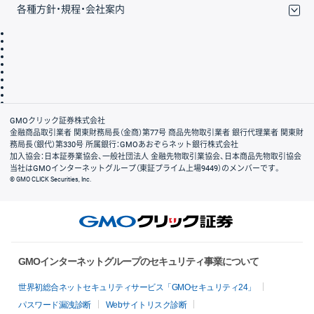
各種方針・規程・会社案内
取引規程・約款
サイトマップ
その他のご案内
個人情報保護方針
最良執行方針
サイトのご利用について
ディスクレイマー
信託保全
リスク説明
会社案内
GMOクリック証券株式会社
金融商品取引業者 関東財務局長（金商）第77号 商品先物取引業者 銀行代理業者 関東財
務局長（銀代）第330号 所属銀行：GMOあおぞらネット銀行株式会社
加入協会：日本証券業協会、一般社団法人 金融先物取引業協会、日本商品先物取引協会
当社はGMOインターネットグループ（東証プライム上場9449）のメンバーです。
© GMO CLICK Securities, Inc.
GMOインターネットグループのセキュリティ事業について
世界初総合ネットセキュリティサービス「GMOセキュリティ24」
パスワード漏洩診断
Webサイトリスク診断