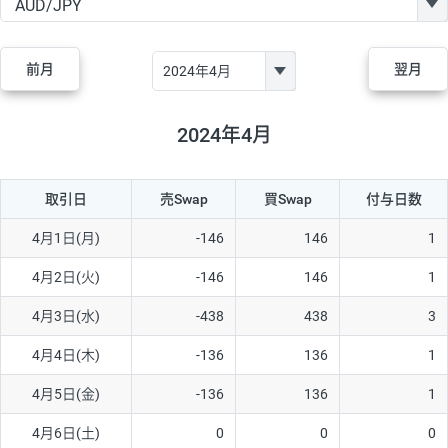
GBP/JPY
170円
86,230円
19.7円
AUD/JPY
106円
44,990円
23.5円
前月
翌月
NZD/JPY
28円
36,920円
7.5円
CAD/JPY
38円
45,810円
8.2円
2024年4月
CHF/JPY
34円
80,440円
4.2円
取引日
売Swap
買Swap
付与日数
TRY/JPY
26円
1,400円
185.7円
CZK/JPY
7円
3,060円
22.8円
4月1日(月)
-146
146
1
PLN/JPY
35円
17,280円
20.2円
4月2日(火)
-146
146
1
HUF/JPY
16円
2,090円
76.5円
4月3日(水)
-438
438
3
ZAR/JPY
130円
39,680円
32.7円
4月4日(木)
-136
136
1
MXN/JPY
140円
37,180円
37.6円
4月5日(金)
-136
136
1
EUR/USD
74円
74,270円
9.9円
4月6日(土)
0
0
0
GBP/USD
4円
86,230円
0.4円