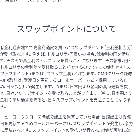
為替レート・スワップポイント
AUD/USD
16円
44,990円
3.5円
NZD/USD
41円
36,920円
11.1円
スワップポイントについて
EUR/GBP
71円
74,270円
9.5円
EUR/AUD
103円
74,270円
13.8円
低金利通貨建てで高金利通貨を買うとスワップポイント（金利差相当分）
GBP/AUD
43円
86,230円
4.9円
が受け取れます。例えば、トルコリラ/円買いの場合、低金利の円を借り
て、その円で高金利のトルコリラを買うことになります。その結果、円と
AUD/NZD
66円
44,990円
14.6円
トルコリラの金利差を受け取ることができるのです。この金利差を「ス
EUR/CHF
111円
74,270円
14.9円
ワップポイント」または「スワップ金利」と呼びます。GMOクリック証券
のFX取引は、受渡日を更新するロールオーバー方式を採用しているた
GBP/CHF
220円
86,230円
25.5円
め、日々受払いが発生します。つまり、日本円より金利の高い通貨を買う
USD/CHF
160円
65,030円
24.6円
と、日々スワップポイントを受け取ることができます。逆に、日本円より
金利の高い通貨を売ると、日々スワップポイントを支払うことになりま
す。
※取引証拠金は同日の当社為替レート（ニューヨーククローズ・
ニューヨーククローズ時点で建玉を保有していた場合、当該建玉は受渡
MIDレート）に基づいて算出。
日を更新するためロールオーバーされ、スワップポイントが発生し、余力
※ハンガリーフォリント/円と南アフリカランド/円とメキシコペ
に反映されます。スワップポイントの受払いが行われ、出金が可能にな
ソ/円は10万通貨単位。