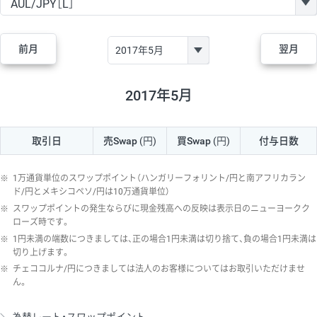
GBP/JPY
170円
86,230円
19.7円
AUD/JPY
106円
44,990円
23.5円
前月
翌月
NZD/JPY
28円
36,920円
7.5円
CAD/JPY
38円
45,810円
8.2円
2017年5月
CHF/JPY
34円
80,440円
4.2円
取引日
売Swap
(円)
買Swap
(円)
付与日数
TRY/JPY
26円
1,400円
185.7円
CZK/JPY
7円
3,060円
22.8円
※
1万通貨単位のスワップポイント（ハンガリーフォリント/円と南アフリカラン
PLN/JPY
35円
17,280円
20.2円
ド/円とメキシコペソ/円は10万通貨単位）
※
スワップポイントの発生ならびに現金残高への反映は表示日のニューヨークク
HUF/JPY
16円
2,090円
76.5円
ローズ時です。
※
1円未満の端数につきましては、正の場合1円未満は切り捨て、負の場合1円未満は
ZAR/JPY
130円
39,680円
32.7円
切り上げます。
MXN/JPY
140円
37,180円
37.6円
※
チェココルナ/円につきましては法人のお客様についてはお取引いただけませ
ん。
EUR/USD
74円
74,270円
9.9円
GBP/USD
4円
86,230円
0.4円