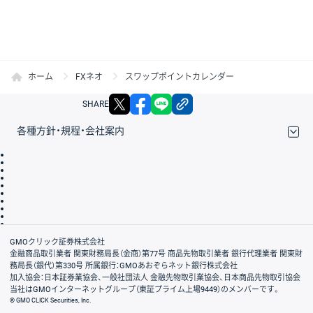
ホーム
FXネオ
スワップポイントカレンダー
X
facebook
LINE
リンクをコピー
SHARE
各種方針・規程・会社案内
取引規程・約款
サイトマップ
その他のご案内
個人情報保護方針
最良執行方針
サイトのご利用について
ディスクレイマー
信託保全
リスク説明
会社案内
GMOクリック証券株式会社
金融商品取引業者 関東財務局長（金商）第77号 商品先物取引業者 銀行代理業者 関東財
務局長（銀代）第330号 所属銀行：GMOあおぞらネット銀行株式会社
加入協会：日本証券業協会、一般社団法人 金融先物取引業協会、日本商品先物取引協会
当社はGMOインターネットグループ（東証プライム上場9449）のメンバーです。
© GMO CLICK Securities, Inc.