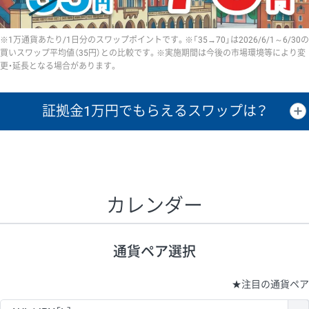
※1万通貨あたり/1日分のスワップポイントです。※「35→70」は2026/6/1～6/30の
買いスワップ平均値（35円）との比較です。※実施期間は今後の市場環境等により変
更・延長となる場合があります。
証拠金1万円で
もらえるスワップは？
証拠金1万円あたりのスワップポイントは、取引の資金効率を示した参
考値です。
CHF/JPY、EUR/USD、GBP/USD、NZD/USD、EUR/GBP、EUR/AUD、
GBP/AUDは売スワップの値です。
カレンダー
1万通貨
証拠金
あたりの
1日の
1万円あたりの
通貨ペア
取引証拠金
スワップ
ポイント
スワップ
ポイント
通貨ペア選択
▲
▼
昇順
降順
昇順
降順
昇順
降順
USD/JPY
154円
65,020円
23.6円
★
注目の通貨ペア
EUR/JPY
75円
74,270円
10円