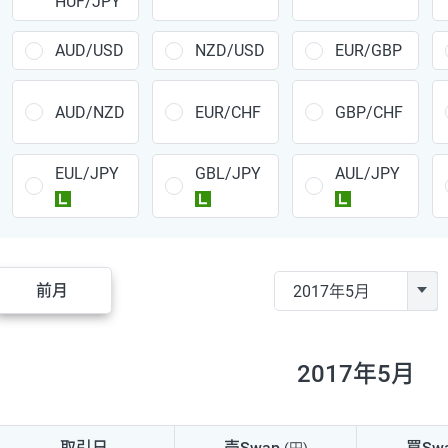
HUF/JPY
CAD/JPY
38円
CHF/JPY
34円
AUD/USD
NZD/USD
EUR/GBP
TRY/JPY
26円
AUD/NZD
EUR/CHF
GBP/CHF
CZK/JPY
7円
EUL/JPY
GBL/JPY
AUL/JPY
PLN/JPY
35円
ラージ
ラージ
ラージ
HUF/JPY
16円
ZAR/JPY
130円
前月
MXN/JPY
140円
EUR/USD
74円
2017年5月
GBP/USD
4円
AUD/USD
16円
取引日
売Swap
買Sw