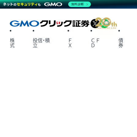
無料診断
X
LINE
株
投信・積
Ｆ
ＣＦ
債
式
立
Ｘ
Ｄ
券