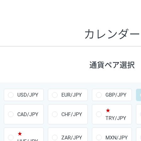
証拠金1万円あたりのスワップポイントは、取引の資金効率
CHF/JPY、EUR/USD、GBP/USD、NZD/USD、EUR/GBP、E
す。
カレンダー
1万通貨
あたりの
通貨ペア
1日の
スワップ
取引
ポイント
▲
▼
昇順
降順
通貨ペア選択
USD/JPY
154円
EUR/JPY
75円
USD/JPY
EUR/JPY
GBP/JPY
GBP/JPY
170円
★
AUD/JPY
106円
CAD/JPY
CHF/JPY
TRY/JPY
NZD/JPY
28円
★
ZAR/JPY
MXN/JPY