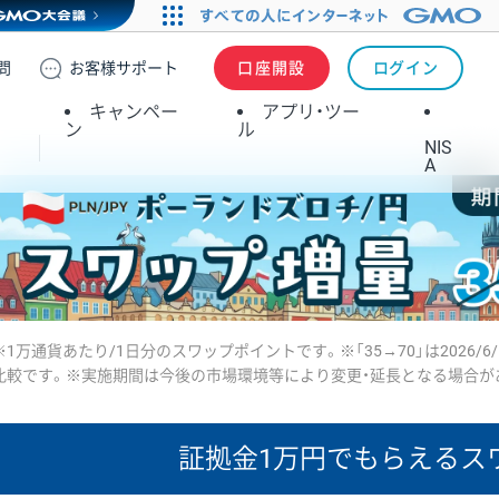
問
お客様
サポート
口座開設
ログイン
キャンペー
アプリ・ツー
ン
ル
NIS
A
※1万通貨あたり/1日分のスワップポイントです。※「35→70」は2026/6
比較です。※実施期間は今後の市場環境等により変更・延長となる場合が
証拠金1万円で
もらえるス