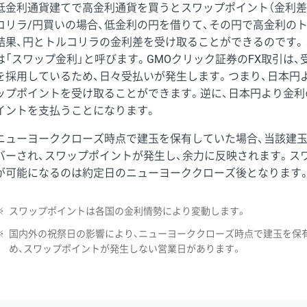
低金利通貨建てで高金利通貨を買うとスワップポイント（金利差
コリラ/円買いの場合、低金利の円を借りて、その円で高金利の
結果、円とトルコリラの金利差を受け取ることができるのです。
は「スワップ金利」と呼びます。GMOクリック証券のFX取引は
を採用しているため、日々受払いが発生します。つまり、日本円
ップポイントを受け取ることができます。逆に、日本円より金利
イントを支払うことになります。
ニューヨーククローズ時点で建玉を保有していた場合、当該建
バーされ、スワップポイントが発生し、余力に反映されます。ス
が可能になるのは約定日のニューヨーククローズ後となります
※
スワップポイントは各国の金利情勢により変動します。
※
国内外の祝祭日の影響により、ニューヨーククローズ時点で建玉を保
め、スワップポイントが発生しない営業日があります。