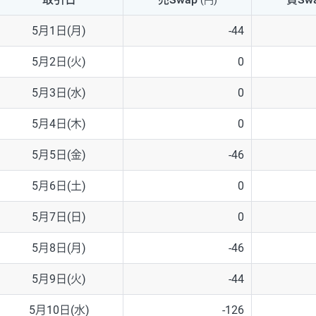
(円)
NZD/USD
41円
5月1日(月)
-44
EUR/GBP
71円
5月2日(火)
0
EUR/AUD
103円
5月3日(水)
0
GBP/AUD
43円
5月4日(木)
0
AUD/NZD
66円
5月5日(金)
-46
EUR/CHF
111円
5月6日(土)
0
GBP/CHF
220円
5月7日(日)
0
USD/CHF
160円
5月8日(月)
-46
5月9日(火)
-44
※2026/6/30の当社のスワップポイントおよび、同日の為替レート
※取引証拠金は同日の当社為替レート（ニューヨーククローズ・MIDレ
5月10日(水)
-126
※ハンガリーフォリント/円と南アフリカランド/円とメキシコペソ/円