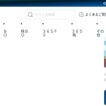
GMOクリック証券
よくある
ご質
Ｂ
株Ｂ
３６５Ｆ
３６５
その
Ｏ
Ｏ
Ｘ
株
他