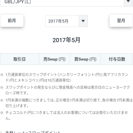
GBP/JPY
170円
86,230円
19.7円
AUD/JPY
106円
44,990円
23.5円
前月
翌月
NZD/JPY
28円
36,920円
7.5円
CAD/JPY
38円
45,810円
8.2円
2017年5月
CHF/JPY
34円
80,440円
4.2円
取引日
売Swap
(円)
買Swap
(円)
付与日数
TRY/JPY
26円
1,400円
185.7円
CZK/JPY
7円
3,060円
22.8円
※
1万通貨単位のスワップポイント（ハンガリーフォリント/円と南アフリカラン
PLN/JPY
35円
17,280円
20.2円
ド/円とメキシコペソ/円は10万通貨単位）
※
スワップポイントの発生ならびに現金残高への反映は表示日のニューヨークク
HUF/JPY
16円
2,090円
76.5円
ローズ時です。
※
1円未満の端数につきましては、正の場合1円未満は切り捨て、負の場合1円未満は
ZAR/JPY
130円
39,680円
32.7円
切り上げます。
MXN/JPY
140円
37,180円
37.6円
※
チェココルナ/円につきましては法人のお客様についてはお取引いただけませ
ん。
EUR/USD
74円
74,270円
9.9円
GBP/USD
4円
86,230円
0.4円