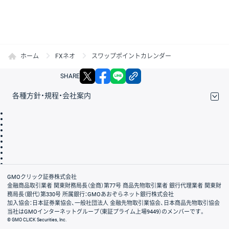
ホーム
FXネオ
スワップポイントカレンダー
X
facebook
LINE
リンクをコピー
SHARE
各種方針・規程・会社案内
取引規程・約款
サイトマップ
その他のご案内
個人情報保護方針
最良執行方針
サイトのご利用について
ディスクレイマー
信託保全
リスク説明
会社案内
GMOクリック証券株式会社
金融商品取引業者 関東財務局長（金商）第77号 商品先物取引業者 銀行代理業者 関東財
務局長（銀代）第330号 所属銀行：GMOあおぞらネット銀行株式会社
加入協会：日本証券業協会、一般社団法人 金融先物取引業協会、日本商品先物取引協会
当社はGMOインターネットグループ（東証プライム上場9449）のメンバーです。
© GMO CLICK Securities, Inc.