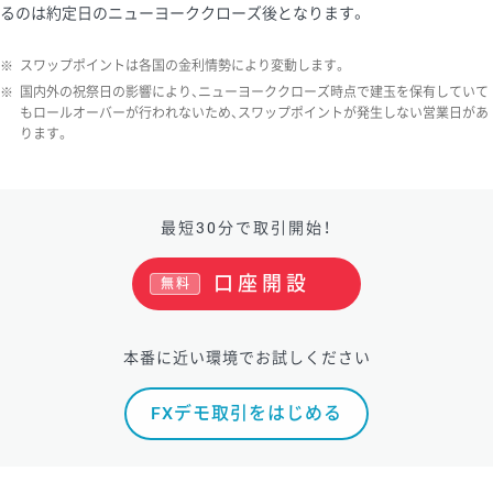
るのは約定日のニューヨーククローズ後となります。
ソ/円は10万通貨単位。
※
スワップポイントは各国の金利情勢により変動します。
※
国内外の祝祭日の影響により、ニューヨーククローズ時点で建玉を保有していて
もロールオーバーが行われないため、スワップポイントが発生しない営業日があ
ります。
最短30分で取引開始！
口座開設
無料
本番に近い環境でお試しください
FXデモ取引をはじめる