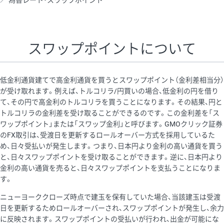
為替レート・スワップポイント
AUD/USD
16円
44,990円
3.5円
NZD/USD
41円
36,920円
11.1円
スワップポイントについて
EUR/GBP
71円
74,270円
9.5円
EUR/AUD
103円
74,270円
13.8円
低金利通貨建てで高金利通貨を買うとスワップポイント（金利差相当分）
GBP/AUD
43円
86,230円
4.9円
が受け取れます。例えば、トルコリラ/円買いの場合、低金利の円を借り
て、その円で高金利のトルコリラを買うことになります。その結果、円と
AUD/NZD
66円
44,990円
14.6円
トルコリラの金利差を受け取ることができるのです。この金利差を「ス
EUR/CHF
111円
74,270円
14.9円
ワップポイント」または「スワップ金利」と呼びます。GMOクリック証券
のFX取引は、受渡日を更新するロールオーバー方式を採用しているた
GBP/CHF
220円
86,230円
25.5円
め、日々受払いが発生します。つまり、日本円より金利の高い通貨を買う
USD/CHF
160円
65,030円
24.6円
と、日々スワップポイントを受け取ることができます。逆に、日本円より
金利の高い通貨を売ると、日々スワップポイントを支払うことになりま
※2026/6/30の当社のスワップポイントおよび、同日の為替レート
す。
に基づいて算出。
ニューヨーククローズ時点で建玉を保有していた場合、当該建玉は受渡
※取引証拠金は同日の当社為替レート（ニューヨーククローズ・
日を更新するためロールオーバーされ、スワップポイントが発生し、余力
MIDレート）に基づいて算出。
に反映されます。スワップポイントの受払いが行われ、出金が可能にな
※ハンガリーフォリント/円と南アフリカランド/円とメキシコペ