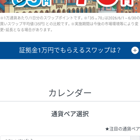
※1万通貨あたり/1日分のスワップポイントです。※「35→70」は2026/6/1～6/30の
買いスワップ平均値（35円）との比較です。※実施期間は今後の市場環境等により変
更・延長となる場合があります。
証拠金1万円で
もらえるスワップは？
証拠金1万円あたりのスワップポイントは、取引の資金効率を示した参
考値です。
CHF/JPY、EUR/USD、GBP/USD、NZD/USD、EUR/GBP、EUR/AUD、
GBP/AUDは売スワップの値です。
カレンダー
1万通貨
証拠金
あたりの
1日の
1万円あたりの
通貨ペア
取引証拠金
スワップ
ポイント
スワップ
ポイント
通貨ペア選択
▲
▼
昇順
降順
昇順
降順
昇順
降順
USD/JPY
154円
65,020円
23.6円
★
注目の通貨ペア
EUR/JPY
75円
74,270円
10円