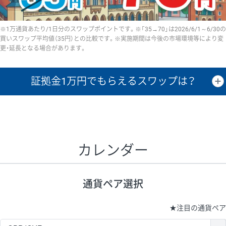
※1万通貨あたり/1日分のスワップポイントです。※「35→70」は2026/6/1～6/30の
買いスワップ平均値（35円）との比較です。※実施期間は今後の市場環境等により変
更・延長となる場合があります。
証拠金1万円で
もらえるスワップは？
証拠金1万円あたりのスワップポイントは、取引の資金効率を示した参
考値です。
CHF/JPY、EUR/USD、GBP/USD、NZD/USD、EUR/GBP、EUR/AUD、
GBP/AUDは売スワップの値です。
カレンダー
1万通貨
証拠金
あたりの
1日の
1万円あたりの
通貨ペア
取引証拠金
スワップ
ポイント
スワップ
ポイント
通貨ペア選択
▲
▼
昇順
降順
昇順
降順
昇順
降順
USD/JPY
154円
65,020円
23.6円
★
注目の通貨ペア
EUR/JPY
75円
74,270円
10円