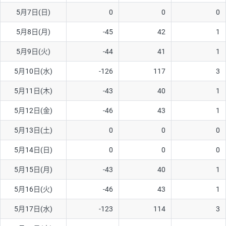
5月7日(日)
0
0
0
AUD/USD
16円
44,990円
3.5円
5月8日(月)
-45
42
1
NZD/USD
41円
36,920円
11.1円
5月9日(火)
-44
41
1
EUR/GBP
71円
74,270円
9.5円
EUR/AUD
103円
74,270円
13.8円
5月10日(水)
-126
117
3
GBP/AUD
43円
86,230円
4.9円
5月11日(木)
-43
40
1
AUD/NZD
66円
44,990円
14.6円
5月12日(金)
-46
43
1
EUR/CHF
111円
74,270円
14.9円
5月13日(土)
0
0
0
GBP/CHF
220円
86,230円
25.5円
5月14日(日)
0
0
0
USD/CHF
160円
65,030円
24.6円
5月15日(月)
-43
40
1
※2026/6/30の当社のスワップポイントおよび、同日の為替レート
5月16日(火)
-46
43
1
に基づいて算出。
※取引証拠金は同日の当社為替レート（ニューヨーククローズ・
5月17日(水)
-123
114
3
MIDレート）に基づいて算出。
※ハンガリーフォリント/円と南アフリカランド/円とメキシコペ