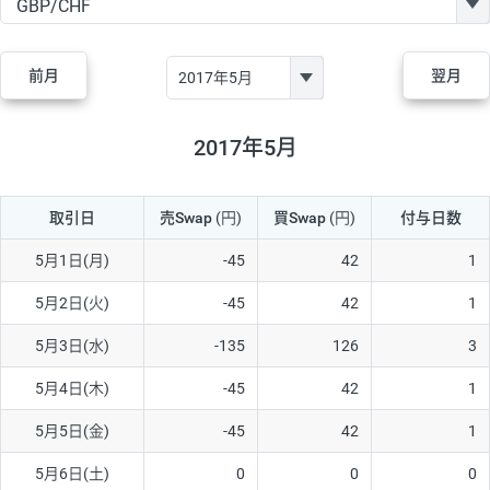
GBP/JPY
170円
86,230円
19.7円
AUD/JPY
106円
44,990円
23.5円
前月
翌月
NZD/JPY
28円
36,920円
7.5円
CAD/JPY
38円
45,810円
8.2円
2017年5月
CHF/JPY
34円
80,440円
4.2円
取引日
売Swap
(円)
買Swap
(円)
付与日数
TRY/JPY
26円
1,400円
185.7円
CZK/JPY
7円
3,060円
22.8円
5月1日(月)
-45
42
1
PLN/JPY
35円
17,280円
20.2円
5月2日(火)
-45
42
1
HUF/JPY
16円
2,090円
76.5円
5月3日(水)
-135
126
3
ZAR/JPY
130円
39,680円
32.7円
5月4日(木)
-45
42
1
MXN/JPY
140円
37,180円
37.6円
5月5日(金)
-45
42
1
EUR/USD
74円
74,270円
9.9円
5月6日(土)
0
0
0
GBP/USD
4円
86,230円
0.4円