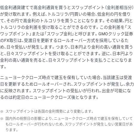
低金利通貨建てで高金利通貨を買うとスワップポイント（金利差相当分）
が受け取れます。例えば、トルコリラ/円買いの場合、低金利の円を借り
て、その円で高金利のトルコリラを買うことになります。その結果、円と
トルコリラの金利差を受け取ることができるのです。この金利差を「ス
ワップポイント」または「スワップ金利」と呼びます。GMOクリック証券
のFX取引は、受渡日を更新するロールオーバー方式を採用しているた
め、日々受払いが発生します。つまり、日本円より金利の高い通貨を買う
と、日々スワップポイントを受け取ることができます。逆に、日本円より
金利の高い通貨を売ると、日々スワップポイントを支払うことになりま
す。
ニューヨーククローズ時点で建玉を保有していた場合、当該建玉は受渡
日を更新するためロールオーバーされ、スワップポイントが発生し、余力
に反映されます。スワップポイントの受払いが行われ、出金が可能にな
るのは約定日のニューヨーククローズ後となります。
※
スワップポイントは各国の金利情勢により変動します。
※
国内外の祝祭日の影響により、ニューヨーククローズ時点で建玉を保有していて
もロールオーバーが行われないため、スワップポイントが発生しない営業日があ
ります。