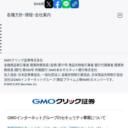
X
facebook
LINE
リンクをコピー
SHARE
各種方針・規程・会社案内
取引規程・約款
サイトマップ
その他のご案内
個人情報保護方針
最良執行方針
サイトのご利用について
ディスクレイマー
信託保全
リスク説明
会社案内
GMOクリック証券株式会社
金融商品取引業者 関東財務局長（金商）第77号 商品先物取引業者 銀行代理業者 関東財
務局長（銀代）第330号 所属銀行：GMOあおぞらネット銀行株式会社
加入協会：日本証券業協会、一般社団法人 金融先物取引業協会、日本商品先物取引協会
当社はGMOインターネットグループ（東証プライム上場9449）のメンバーです。
© GMO CLICK Securities, Inc.
GMOインターネットグループのセキュリティ事業について