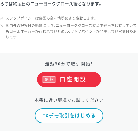
るのは約定日のニューヨーククローズ後となります。
ソ/円は10万通貨単位。
※
スワップポイントは各国の金利情勢により変動します。
※
国内外の祝祭日の影響により、ニューヨーククローズ時点で建玉を保有していて
もロールオーバーが行われないため、スワップポイントが発生しない営業日があ
ります。
最短30分で取引開始！
口座開設
無料
本番に近い環境でお試しください
FXデモ取引をはじめる