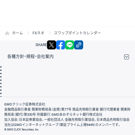
ホーム
FXネオ
スワップポイントカレンダー
X
facebook
LINE
リンクをコピー
SHARE
各種方針・規程・会社案内
取引規程・約款
サイトマップ
その他のご案内
個人情報保護方針
最良執行方針
サイトのご利用について
ディスクレイマー
信託保全
リスク説明
会社案内
GMOクリック証券株式会社
金融商品取引業者 関東財務局長（金商）第77号 商品先物取引業者 銀行代理業者 関東財
務局長（銀代）第330号 所属銀行：GMOあおぞらネット銀行株式会社
加入協会：日本証券業協会、一般社団法人 金融先物取引業協会、日本商品先物取引協会
当社はGMOインターネットグループ（東証プライム上場9449）のメンバーです。
© GMO CLICK Securities, Inc.