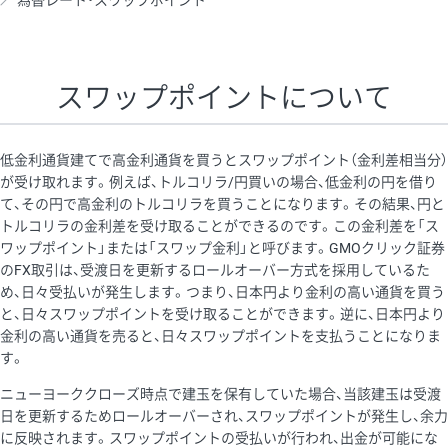
為替レート・スワップポイント
AUD/USD
12円
44,260円
2.7円
NZD/USD
27円
37,070円
7.2円
スワップポイントについて
EUR/GBP
74円
72,660円
10.1円
EUR/AUD
102円
72,650円
14円
低金利通貨建てで高金利通貨を買うとスワップポイント（金利差相当分）
GBP/AUD
32円
84,960円
3.7円
が受け取れます。例えば、トルコリラ/円買いの場合、低金利の円を借り
て、その円で高金利のトルコリラを買うことになります。その結果、円と
AUD/NZD
55円
44,260円
12.4円
トルコリラの金利差を受け取ることができるのです。この金利差を「ス
EUR/CHF
98円
72,680円
13.4円
ワップポイント」または「スワップ金利」と呼びます。GMOクリック証券
のFX取引は、受渡日を更新するロールオーバー方式を採用しているた
GBP/CHF
210円
84,990円
24.7円
め、日々受払いが発生します。つまり、日本円より金利の高い通貨を買う
USD/CHF
148円
63,050円
23.4円
と、日々スワップポイントを受け取ることができます。逆に、日本円より
金利の高い通貨を売ると、日々スワップポイントを支払うことになりま
※2026/7/31の当社のスワップポイントおよび、同日の為替レート
す。
に基づいて算出。
ニューヨーククローズ時点で建玉を保有していた場合、当該建玉は受渡
※取引証拠金は同日の当社為替レート（ニューヨーククローズ・
日を更新するためロールオーバーされ、スワップポイントが発生し、余力
MIDレート）に基づいて算出。
に反映されます。スワップポイントの受払いが行われ、出金が可能にな
※ハンガリーフォリント/円と南アフリカランド/円とメキシコペ