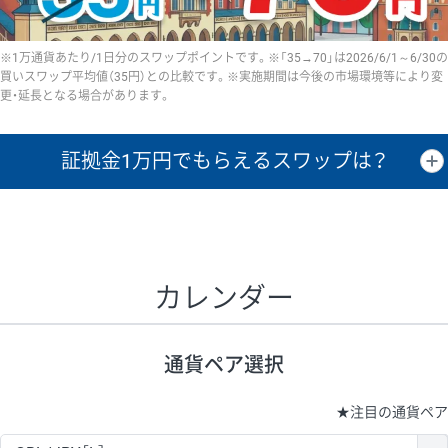
※1万通貨あたり/1日分のスワップポイントです。※「35→70」は2026/6/1～6/30の
買いスワップ平均値（35円）との比較です。※実施期間は今後の市場環境等により変
更・延長となる場合があります。
証拠金1万円で
もらえるスワップは？
証拠金1万円あたりのスワップポイントは、取引の資金効率を示した参
考値です。
CHF/JPY、EUR/USD、GBP/USD、NZD/USD、EUR/GBP、EUR/AUD、
GBP/AUDは売スワップの値です。
カレンダー
1万通貨
証拠金
あたりの
1日の
1万円あたりの
通貨ペア
取引証拠金
スワップ
ポイント
スワップ
ポイント
通貨ペア選択
▲
▼
昇順
降順
昇順
降順
昇順
降順
USD/JPY
161円
63,050円
25.5円
★
注目の通貨ペア
EUR/JPY
80円
72,570円
11円