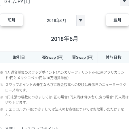
GBP/JPY
182円
84,970円
21.4円
AUD/JPY
111円
44,250円
25円
前月
翌月
NZD/JPY
48円
37,070円
12.9円
CAD/JPY
40円
44,970円
8.8円
2018年6月
CHF/JPY
28円
78,060円
3.5円
取引日
売Swap
(円)
買Swap
(円)
付与日数
TRY/JPY
25円
1,330円
187.9円
CZK/JPY
5円
3,000円
16.6円
※
1万通貨単位のスワップポイント（ハンガリーフォリント/円と南アフリカラン
PLN/JPY
70円
16,870円
41.4円
ド/円とメキシコペソ/円は10万通貨単位）
※
スワップポイントの発生ならびに現金残高への反映は表示日のニューヨークク
HUF/JPY
12円
2,000円
60円
ローズ時です。
※
1円未満の端数につきましては、正の場合1円未満は切り捨て、負の場合1円未満は
ZAR/JPY
130円
38,040円
34.1円
切り上げます。
MXN/JPY
140円
36,350円
38.5円
※
チェココルナ/円につきましては法人のお客様についてはお取引いただけませ
ん。
EUR/USD
60円
72,670円
8.2円
GBP/USD
1円
84,980円
0.1円