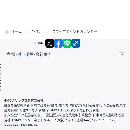
ホーム
FXネオ
スワップポイントカレンダー
X
facebook
LINE
リンクをコピー
SHARE
各種方針・規程・会社案内
取引規程・約款
サイトマップ
その他のご案内
個人情報保護方針
最良執行方針
サイトのご利用について
ディスクレイマー
信託保全
リスク説明
会社案内
GMOクリック証券株式会社
金融商品取引業者 関東財務局長（金商）第77号 商品先物取引業者 銀行代理業者 関東財
務局長（銀代）第330号 所属銀行：GMOあおぞらネット銀行株式会社
加入協会：日本証券業協会、一般社団法人 金融先物取引業協会、日本商品先物取引協会
当社はGMOインターネットグループ（東証プライム上場9449）のメンバーです。
© GMO CLICK Securities, Inc.