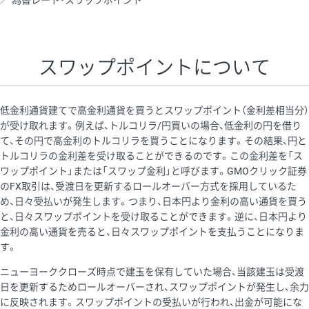
為替レート・スワップポイント
AUD/USD
16円
44,990円
3.5円
NZD/USD
41円
36,920円
11.1円
スワップポイントについて
EUR/GBP
71円
74,270円
9.5円
EUR/AUD
103円
74,270円
13.8円
低金利通貨建てで高金利通貨を買うとスワップポイント（金利差相当分）
GBP/AUD
43円
86,230円
4.9円
が受け取れます。例えば、トルコリラ/円買いの場合、低金利の円を借り
て、その円で高金利のトルコリラを買うことになります。その結果、円と
AUD/NZD
66円
44,990円
14.6円
トルコリラの金利差を受け取ることができるのです。この金利差を「ス
EUR/CHF
111円
74,270円
14.9円
ワップポイント」または「スワップ金利」と呼びます。GMOクリック証券
のFX取引は、受渡日を更新するロールオーバー方式を採用しているた
GBP/CHF
220円
86,230円
25.5円
め、日々受払いが発生します。つまり、日本円より金利の高い通貨を買う
USD/CHF
160円
65,030円
24.6円
と、日々スワップポイントを受け取ることができます。逆に、日本円より
金利の高い通貨を売ると、日々スワップポイントを支払うことになりま
※2026/6/30の当社のスワップポイントおよび、同日の為替レート
す。
に基づいて算出。
ニューヨーククローズ時点で建玉を保有していた場合、当該建玉は受渡
※取引証拠金は同日の当社為替レート（ニューヨーククローズ・
日を更新するためロールオーバーされ、スワップポイントが発生し、余力
MIDレート）に基づいて算出。
に反映されます。スワップポイントの受払いが行われ、出金が可能にな
※ハンガリーフォリント/円と南アフリカランド/円とメキシコペ