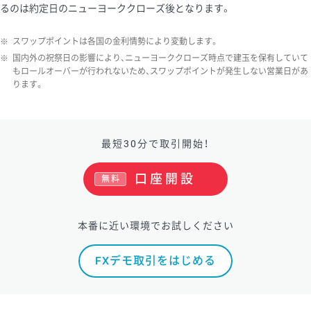
るのは約定日のニューヨーククローズ後となります。
ソ/円は10万通貨単位。
※
スワップポイントは各国の金利情勢により変動します。
※
国内外の祝祭日の影響により、ニューヨーククローズ時点で建玉を保有していて
もロールオーバーが行われないため、スワップポイントが発生しない営業日があ
ります。
最短30分で取引開始！
口座開設
無料
本番に近い環境でお試しください
FXデモ取引をはじめる