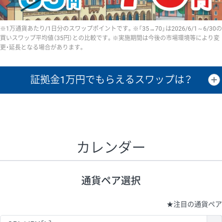
※1万通貨あたり/1日分のスワップポイントです。※「35→70」は2026/6/1～6/30の
買いスワップ平均値（35円）との比較です。※実施期間は今後の市場環境等により変
更・延長となる場合があります。
証拠金1万円で
もらえるスワップは？
証拠金1万円あたりのスワップポイントは、取引の資金効率を示した参
考値です。
CHF/JPY、EUR/USD、GBP/USD、NZD/USD、EUR/GBP、EUR/AUD、
GBP/AUDは売スワップの値です。
カレンダー
1万通貨
証拠金
あたりの
1日の
1万円あたりの
通貨ペア
取引証拠金
スワップ
ポイント
スワップ
ポイント
通貨ペア選択
▲
▼
昇順
降順
昇順
降順
昇順
降順
USD/JPY
154円
65,020円
23.6円
★
注目の通貨ペア
EUR/JPY
75円
74,270円
10円