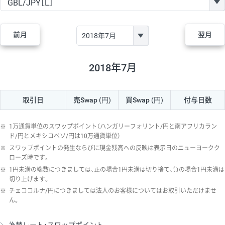
GBP/JPY
170円
86,230円
19.7円
AUD/JPY
106円
44,990円
23.5円
前月
翌月
NZD/JPY
28円
36,920円
7.5円
CAD/JPY
38円
45,810円
8.2円
2018年7月
CHF/JPY
34円
80,440円
4.2円
取引日
売Swap
(円)
買Swap
(円)
付与日数
TRY/JPY
26円
1,400円
185.7円
CZK/JPY
7円
3,060円
22.8円
※
1万通貨単位のスワップポイント（ハンガリーフォリント/円と南アフリカラン
PLN/JPY
35円
17,280円
20.2円
ド/円とメキシコペソ/円は10万通貨単位）
※
スワップポイントの発生ならびに現金残高への反映は表示日のニューヨークク
HUF/JPY
16円
2,090円
76.5円
ローズ時です。
※
1円未満の端数につきましては、正の場合1円未満は切り捨て、負の場合1円未満は
ZAR/JPY
130円
39,680円
32.7円
切り上げます。
MXN/JPY
140円
37,180円
37.6円
※
チェココルナ/円につきましては法人のお客様についてはお取引いただけませ
ん。
EUR/USD
74円
74,270円
9.9円
GBP/USD
4円
86,230円
0.4円