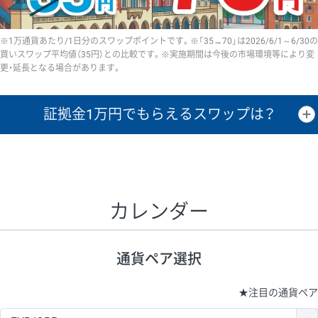
※1万通貨あたり/1日分のスワップポイントです。※「35→70」は2026/6/1～6/30の
買いスワップ平均値（35円）との比較です。※実施期間は今後の市場環境等により変
更・延長となる場合があります。
証拠金1万円で
もらえるスワップは？
証拠金1万円あたりのスワップポイントは、取引の資金効率を示した参
考値です。
CHF/JPY、EUR/USD、GBP/USD、NZD/USD、EUR/GBP、EUR/AUD、
GBP/AUDは売スワップの値です。
カレンダー
1万通貨
証拠金
あたりの
1日の
1万円あたりの
通貨ペア
取引証拠金
スワップ
ポイント
スワップ
ポイント
通貨ペア選択
▲
▼
昇順
降順
昇順
降順
昇順
降順
USD/JPY
154円
65,020円
23.6円
★
注目の通貨ペア
EUR/JPY
75円
74,270円
10円