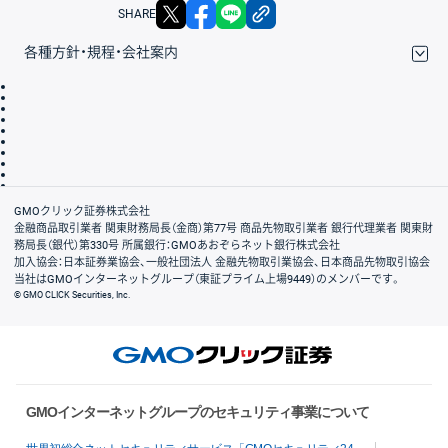
X
facebook
LINE
リンクをコピー
SHARE
各種方針・規程・会社案内
取引規程・約款
サイトマップ
その他のご案内
個人情報保護方針
最良執行方針
サイトのご利用について
ディスクレイマー
信託保全
リスク説明
会社案内
GMOクリック証券株式会社
金融商品取引業者 関東財務局長（金商）第77号 商品先物取引業者 銀行代理業者 関東財
務局長（銀代）第330号 所属銀行：GMOあおぞらネット銀行株式会社
加入協会：日本証券業協会、一般社団法人 金融先物取引業協会、日本商品先物取引協会
当社はGMOインターネットグループ（東証プライム上場9449）のメンバーです。
© GMO CLICK Securities, Inc.
GMOインターネットグループのセキュリティ事業について