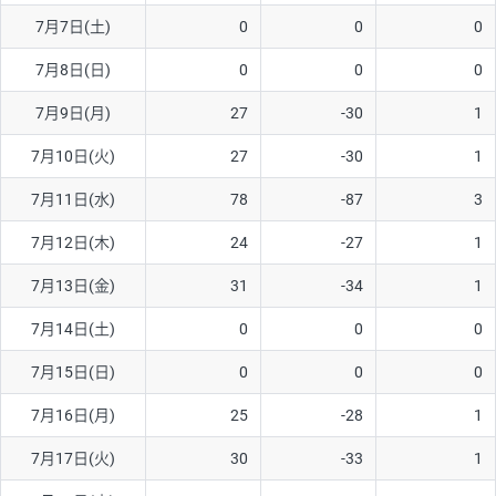
7月7日(土)
0
0
0
AUD/USD
16円
44,990円
3.5円
7月8日(日)
0
0
0
NZD/USD
41円
36,920円
11.1円
7月9日(月)
27
-30
1
EUR/GBP
71円
74,270円
9.5円
EUR/AUD
103円
74,270円
13.8円
7月10日(火)
27
-30
1
GBP/AUD
43円
86,230円
4.9円
7月11日(水)
78
-87
3
AUD/NZD
66円
44,990円
14.6円
7月12日(木)
24
-27
1
EUR/CHF
111円
74,270円
14.9円
7月13日(金)
31
-34
1
GBP/CHF
220円
86,230円
25.5円
7月14日(土)
0
0
0
USD/CHF
160円
65,030円
24.6円
7月15日(日)
0
0
0
※2026/6/30の当社のスワップポイントおよび、同日の為替レート
7月16日(月)
25
-28
1
に基づいて算出。
※取引証拠金は同日の当社為替レート（ニューヨーククローズ・
7月17日(火)
30
-33
1
MIDレート）に基づいて算出。
※ハンガリーフォリント/円と南アフリカランド/円とメキシコペ