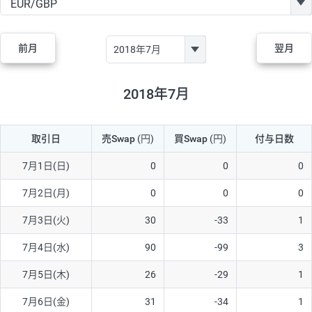
GBP/JPY
170円
86,230円
19.7円
AUD/JPY
106円
44,990円
23.5円
前月
翌月
NZD/JPY
28円
36,920円
7.5円
CAD/JPY
38円
45,810円
8.2円
2018年7月
CHF/JPY
34円
80,440円
4.2円
取引日
売Swap
(円)
買Swap
(円)
付与日数
TRY/JPY
26円
1,400円
185.7円
CZK/JPY
7円
3,060円
22.8円
7月1日(日)
0
0
0
PLN/JPY
35円
17,280円
20.2円
7月2日(月)
0
0
0
HUF/JPY
16円
2,090円
76.5円
7月3日(火)
30
-33
1
ZAR/JPY
130円
39,680円
32.7円
7月4日(水)
90
-99
3
MXN/JPY
140円
37,180円
37.6円
7月5日(木)
26
-29
1
EUR/USD
74円
74,270円
9.9円
7月6日(金)
31
-34
1
GBP/USD
4円
86,230円
0.4円