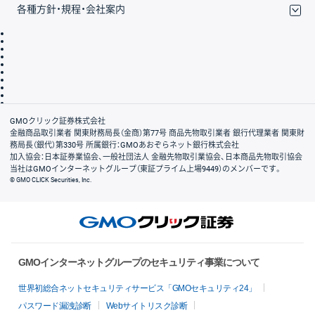
各種方針・規程・会社案内
取引規程・約款
サイトマップ
その他のご案内
個人情報保護方針
最良執行方針
サイトのご利用について
ディスクレイマー
信託保全
リスク説明
会社案内
GMOクリック証券株式会社
金融商品取引業者 関東財務局長（金商）第77号 商品先物取引業者 銀行代理業者 関東財
務局長（銀代）第330号 所属銀行：GMOあおぞらネット銀行株式会社
加入協会：日本証券業協会、一般社団法人 金融先物取引業協会、日本商品先物取引協会
当社はGMOインターネットグループ（東証プライム上場9449）のメンバーです。
© GMO CLICK Securities, Inc.
GMOインターネットグループのセキュリティ事業について
世界初総合ネットセキュリティサービス「GMOセキュリティ24」
パスワード漏洩診断
Webサイトリスク診断