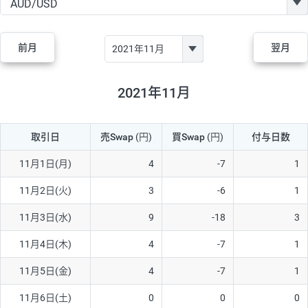
GBP/JPY
170円
86,230円
19.7円
AUD/JPY
106円
44,990円
23.5円
前月
翌月
NZD/JPY
28円
36,920円
7.5円
CAD/JPY
38円
45,810円
8.2円
2021年11月
CHF/JPY
34円
80,440円
4.2円
取引日
売Swap
(円)
買Swap
(円)
付与日数
TRY/JPY
26円
1,400円
185.7円
CZK/JPY
7円
3,060円
22.8円
11月1日(月)
4
-7
1
PLN/JPY
35円
17,280円
20.2円
11月2日(火)
3
-6
1
HUF/JPY
16円
2,090円
76.5円
11月3日(水)
9
-18
3
ZAR/JPY
130円
39,680円
32.7円
11月4日(木)
4
-7
1
MXN/JPY
140円
37,180円
37.6円
11月5日(金)
4
-7
1
EUR/USD
74円
74,270円
9.9円
11月6日(土)
0
0
0
GBP/USD
4円
86,230円
0.4円