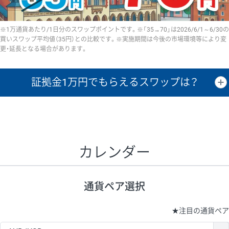
※1万通貨あたり/1日分のスワップポイントです。※「35→70」は2026/6/1～6/30の
買いスワップ平均値（35円）との比較です。※実施期間は今後の市場環境等により変
更・延長となる場合があります。
証拠金1万円で
もらえるスワップは？
証拠金1万円あたりのスワップポイントは、取引の資金効率を示した参
考値です。
CHF/JPY、EUR/USD、GBP/USD、NZD/USD、EUR/GBP、EUR/AUD、
GBP/AUDは売スワップの値です。
カレンダー
1万通貨
証拠金
あたりの
1日の
1万円あたりの
通貨ペア
取引証拠金
スワップ
ポイント
スワップ
ポイント
通貨ペア選択
▲
▼
昇順
降順
昇順
降順
昇順
降順
USD/JPY
154円
65,020円
23.6円
★
注目の通貨ペア
EUR/JPY
75円
74,270円
10円