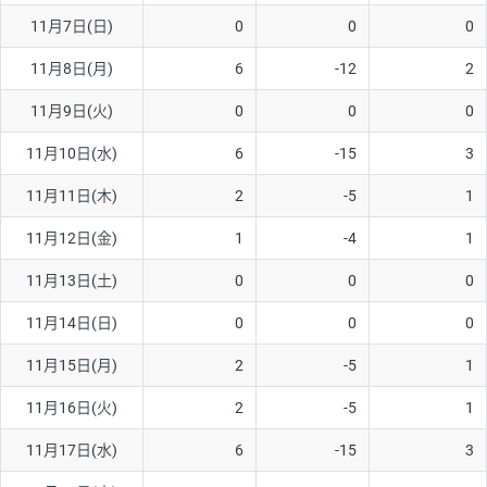
11月7日(日)
0
0
0
AUD/USD
16円
44,990円
3.5円
11月8日(月)
6
-12
2
NZD/USD
41円
36,920円
11.1円
11月9日(火)
0
0
0
EUR/GBP
71円
74,270円
9.5円
EUR/AUD
103円
74,270円
13.8円
11月10日(水)
6
-15
3
GBP/AUD
43円
86,230円
4.9円
11月11日(木)
2
-5
1
AUD/NZD
66円
44,990円
14.6円
11月12日(金)
1
-4
1
EUR/CHF
111円
74,270円
14.9円
11月13日(土)
0
0
0
GBP/CHF
220円
86,230円
25.5円
11月14日(日)
0
0
0
USD/CHF
160円
65,030円
24.6円
11月15日(月)
2
-5
1
※2026/6/30の当社のスワップポイントおよび、同日の為替レート
11月16日(火)
2
-5
1
に基づいて算出。
※取引証拠金は同日の当社為替レート（ニューヨーククローズ・
11月17日(水)
6
-15
3
MIDレート）に基づいて算出。
※ハンガリーフォリント/円と南アフリカランド/円とメキシコペ