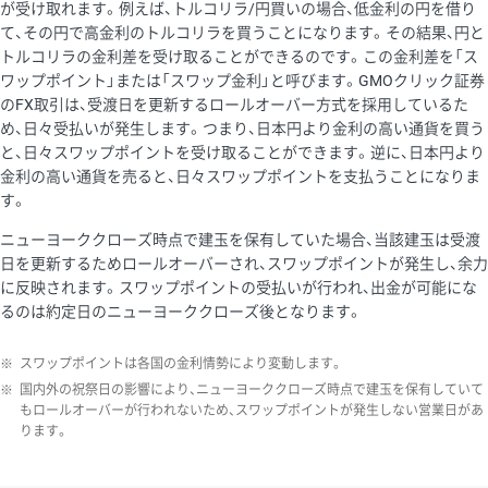
が受け取れます。例えば、トルコリラ/円買いの場合、低金利の円を借り
て、その円で高金利のトルコリラを買うことになります。その結果、円と
トルコリラの金利差を受け取ることができるのです。この金利差を「ス
ワップポイント」または「スワップ金利」と呼びます。GMOクリック証券
のFX取引は、受渡日を更新するロールオーバー方式を採用しているた
め、日々受払いが発生します。つまり、日本円より金利の高い通貨を買う
と、日々スワップポイントを受け取ることができます。逆に、日本円より
金利の高い通貨を売ると、日々スワップポイントを支払うことになりま
す。
ニューヨーククローズ時点で建玉を保有していた場合、当該建玉は受渡
日を更新するためロールオーバーされ、スワップポイントが発生し、余力
に反映されます。スワップポイントの受払いが行われ、出金が可能にな
るのは約定日のニューヨーククローズ後となります。
※
スワップポイントは各国の金利情勢により変動します。
※
国内外の祝祭日の影響により、ニューヨーククローズ時点で建玉を保有していて
もロールオーバーが行われないため、スワップポイントが発生しない営業日があ
ります。