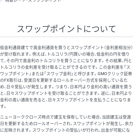
為替レート・スワップポイント
AUD/USD
16円
44,990円
3.5円
NZD/USD
41円
36,920円
11.1円
スワップポイントについて
EUR/GBP
71円
74,270円
9.5円
EUR/AUD
103円
74,270円
13.8円
低金利通貨建てで高金利通貨を買うとスワップポイント（金利差相当分）
GBP/AUD
43円
86,230円
4.9円
が受け取れます。例えば、トルコリラ/円買いの場合、低金利の円を借り
て、その円で高金利のトルコリラを買うことになります。その結果、円と
AUD/NZD
66円
44,990円
14.6円
トルコリラの金利差を受け取ることができるのです。この金利差を「ス
EUR/CHF
111円
74,270円
14.9円
ワップポイント」または「スワップ金利」と呼びます。GMOクリック証券
のFX取引は、受渡日を更新するロールオーバー方式を採用しているた
GBP/CHF
220円
86,230円
25.5円
め、日々受払いが発生します。つまり、日本円より金利の高い通貨を買う
USD/CHF
160円
65,030円
24.6円
と、日々スワップポイントを受け取ることができます。逆に、日本円より
金利の高い通貨を売ると、日々スワップポイントを支払うことになりま
す。
※取引証拠金は同日の当社為替レート（ニューヨーククローズ・
ニューヨーククローズ時点で建玉を保有していた場合、当該建玉は受渡
MIDレート）に基づいて算出。
日を更新するためロールオーバーされ、スワップポイントが発生し、余力
※ハンガリーフォリント/円と南アフリカランド/円とメキシコペ
に反映されます。スワップポイントの受払いが行われ、出金が可能にな
ソ/円は10万通貨単位。