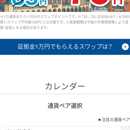
※1万通貨あたり/1日分のスワップポイントです。※「35→70」は2026/6/1～6/30の
買いスワップ平均値（35円）との比較です。※実施期間は今後の市場環境等により変
更・延長となる場合があります。
証拠金1万円で
もらえるスワップは？
証拠金1万円あたりのスワップポイントは、取引の資金効率を示した参
考値です。
CHF/JPY、EUR/USD、GBP/USD、NZD/USD、EUR/GBP、EUR/AUD、
GBP/AUDは売スワップの値です。
カレンダー
1万通貨
証拠金
あたりの
1日の
1万円あたりの
通貨ペア
取引証拠金
スワップ
ポイント
スワップ
ポイント
通貨ペア選択
▲
▼
昇順
降順
昇順
降順
昇順
降順
USD/JPY
154円
65,020円
23.6円
★
注目の通貨ペア
EUR/JPY
75円
74,270円
10円