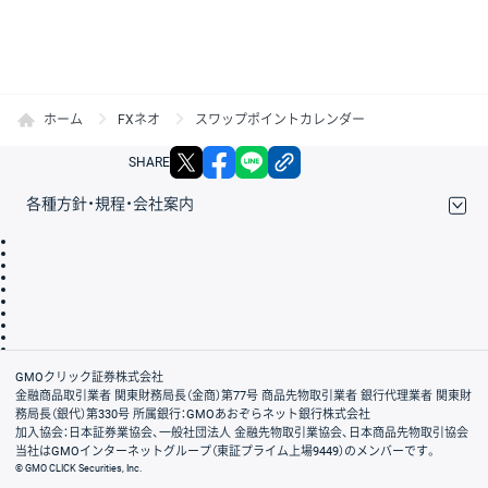
ホーム
FXネオ
スワップポイントカレンダー
X
facebook
LINE
リンクをコピー
SHARE
各種方針・規程・会社案内
取引規程・約款
サイトマップ
その他のご案内
個人情報保護方針
最良執行方針
サイトのご利用について
ディスクレイマー
信託保全
リスク説明
会社案内
GMOクリック証券株式会社
金融商品取引業者 関東財務局長（金商）第77号 商品先物取引業者 銀行代理業者 関東財
務局長（銀代）第330号 所属銀行：GMOあおぞらネット銀行株式会社
加入協会：日本証券業協会、一般社団法人 金融先物取引業協会、日本商品先物取引協会
当社はGMOインターネットグループ（東証プライム上場9449）のメンバーです。
© GMO CLICK Securities, Inc.