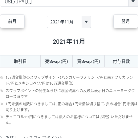
GBP/JPY
170円
86,230円
19.7円
AUD/JPY
106円
44,990円
23.5円
前月
翌月
NZD/JPY
28円
36,920円
7.5円
CAD/JPY
38円
45,810円
8.2円
2021年11月
CHF/JPY
34円
80,440円
4.2円
取引日
売Swap
(円)
買Swap
(円)
付与日数
TRY/JPY
26円
1,400円
185.7円
CZK/JPY
7円
3,060円
22.8円
※
1万通貨単位のスワップポイント（ハンガリーフォリント/円と南アフリカラン
PLN/JPY
35円
17,280円
20.2円
ド/円とメキシコペソ/円は10万通貨単位）
※
スワップポイントの発生ならびに現金残高への反映は表示日のニューヨークク
HUF/JPY
16円
2,090円
76.5円
ローズ時です。
※
1円未満の端数につきましては、正の場合1円未満は切り捨て、負の場合1円未満は
ZAR/JPY
130円
39,680円
32.7円
切り上げます。
MXN/JPY
140円
37,180円
37.6円
※
チェココルナ/円につきましては法人のお客様についてはお取引いただけませ
ん。
EUR/USD
74円
74,270円
9.9円
GBP/USD
4円
86,230円
0.4円