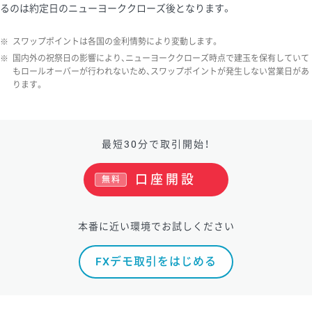
るのは約定日のニューヨーククローズ後となります。
ソ/円は10万通貨単位。
※
スワップポイントは各国の金利情勢により変動します。
※
国内外の祝祭日の影響により、ニューヨーククローズ時点で建玉を保有していて
もロールオーバーが行われないため、スワップポイントが発生しない営業日があ
ります。
最短30分で取引開始！
口座開設
無料
本番に近い環境でお試しください
FXデモ取引をはじめる