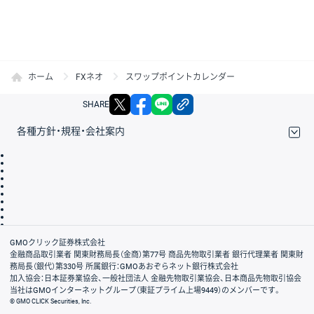
ホーム
FXネオ
スワップポイントカレンダー
X
facebook
LINE
リンクをコピー
SHARE
各種方針・規程・会社案内
取引規程・約款
サイトマップ
その他のご案内
個人情報保護方針
最良執行方針
サイトのご利用について
ディスクレイマー
信託保全
リスク説明
会社案内
GMOクリック証券株式会社
金融商品取引業者 関東財務局長（金商）第77号 商品先物取引業者 銀行代理業者 関東財
務局長（銀代）第330号 所属銀行：GMOあおぞらネット銀行株式会社
加入協会：日本証券業協会、一般社団法人 金融先物取引業協会、日本商品先物取引協会
当社はGMOインターネットグループ（東証プライム上場9449）のメンバーです。
© GMO CLICK Securities, Inc.