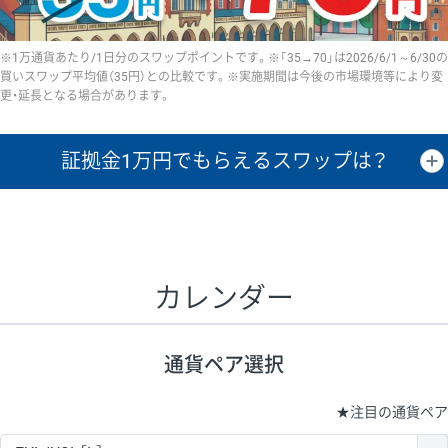
※1万通貨あたり/1日分のスワップポイントです。※「35→70」は2026/6/1～6/30の
買いスワップ平均値（35円）との比較です。※実施期間は今後の市場環境等により変
更・延長となる場合があります。
証拠金1万円で
もらえるスワップは？
証拠金1万円あたりのスワップポイントは、取引の資金効率を示した参
考値です。
CHF/JPY、EUR/USD、GBP/USD、NZD/USD、EUR/GBP、EUR/AUD、
GBP/AUDは売スワップの値です。
カレンダー
1万通貨
証拠金
あたりの
1日の
1万円あたりの
通貨ペア
取引証拠金
スワップ
ポイント
スワップ
ポイント
通貨ペア選択
▲
▼
昇順
降順
昇順
降順
昇順
降順
USD/JPY
154円
65,020円
23.6円
★
注目の通貨ペア
EUR/JPY
75円
74,270円
10円