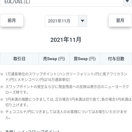
GBP/JPY
170円
86,230円
19.7円
AUD/JPY
106円
44,990円
23.5円
前月
翌月
NZD/JPY
28円
36,920円
7.5円
CAD/JPY
38円
45,810円
8.2円
2021年11月
CHF/JPY
34円
80,440円
4.2円
取引日
売Swap
(円)
買Swap
(円)
付与日数
TRY/JPY
26円
1,400円
185.7円
CZK/JPY
7円
3,060円
22.8円
※
1万通貨単位のスワップポイント（ハンガリーフォリント/円と南アフリカラン
PLN/JPY
35円
17,280円
20.2円
ド/円とメキシコペソ/円は10万通貨単位）
※
スワップポイントの発生ならびに現金残高への反映は表示日のニューヨークク
HUF/JPY
16円
2,090円
76.5円
ローズ時です。
※
1円未満の端数につきましては、正の場合1円未満は切り捨て、負の場合1円未満は
ZAR/JPY
130円
39,680円
32.7円
切り上げます。
MXN/JPY
140円
37,180円
37.6円
※
チェココルナ/円につきましては法人のお客様についてはお取引いただけませ
ん。
EUR/USD
74円
74,270円
9.9円
GBP/USD
4円
86,230円
0.4円