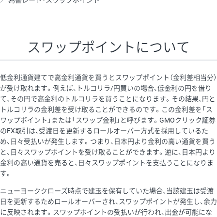
為替レート・スワップポイント
AUD/USD
16円
44,990円
3.5円
NZD/USD
41円
36,920円
11.1円
スワップポイントについて
EUR/GBP
71円
74,270円
9.5円
EUR/AUD
103円
74,270円
13.8円
低金利通貨建てで高金利通貨を買うとスワップポイント（金利差相当分）
GBP/AUD
43円
86,230円
4.9円
が受け取れます。例えば、トルコリラ/円買いの場合、低金利の円を借り
て、その円で高金利のトルコリラを買うことになります。その結果、円と
AUD/NZD
66円
44,990円
14.6円
トルコリラの金利差を受け取ることができるのです。この金利差を「ス
EUR/CHF
111円
74,270円
14.9円
ワップポイント」または「スワップ金利」と呼びます。GMOクリック証券
のFX取引は、受渡日を更新するロールオーバー方式を採用しているた
GBP/CHF
220円
86,230円
25.5円
め、日々受払いが発生します。つまり、日本円より金利の高い通貨を買う
USD/CHF
160円
65,030円
24.6円
と、日々スワップポイントを受け取ることができます。逆に、日本円より
金利の高い通貨を売ると、日々スワップポイントを支払うことになりま
※2026/6/30の当社のスワップポイントおよび、同日の為替レート
す。
に基づいて算出。
ニューヨーククローズ時点で建玉を保有していた場合、当該建玉は受渡
※取引証拠金は同日の当社為替レート（ニューヨーククローズ・
日を更新するためロールオーバーされ、スワップポイントが発生し、余力
MIDレート）に基づいて算出。
に反映されます。スワップポイントの受払いが行われ、出金が可能にな
※ハンガリーフォリント/円と南アフリカランド/円とメキシコペ