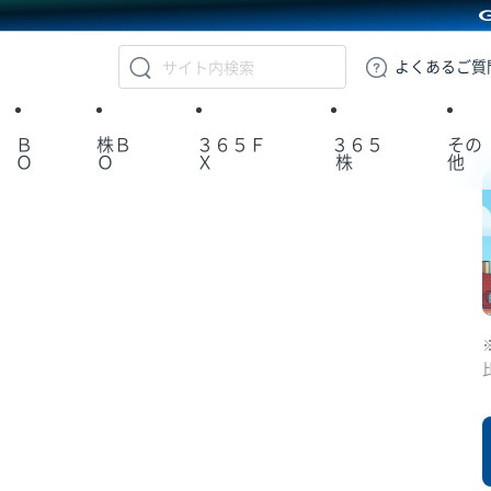
GMOクリック証券
よくある
ご質
Ｂ
株Ｂ
３６５Ｆ
３６５
その
Ｏ
Ｏ
Ｘ
株
他