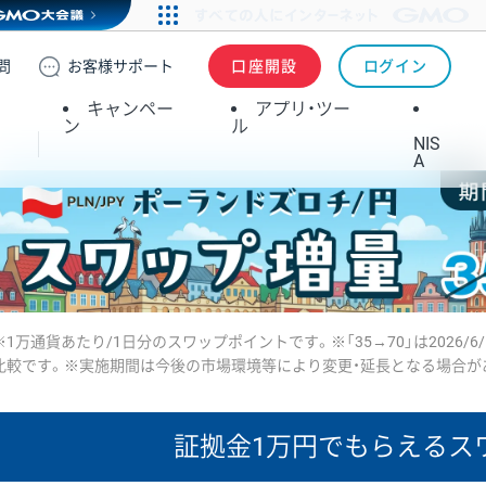
問
お客様
サポート
口座開設
ログイン
キャンペー
アプリ・ツー
ン
ル
NIS
A
※1万通貨あたり/1日分のスワップポイントです。※「35→70」は2026/6
比較です。※実施期間は今後の市場環境等により変更・延長となる場合が
証拠金1万円で
もらえるス