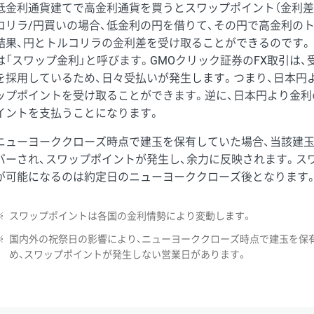
低金利通貨建てで高金利通貨を買うとスワップポイント（金利差
コリラ/円買いの場合、低金利の円を借りて、その円で高金利の
結果、円とトルコリラの金利差を受け取ることができるのです。
は「スワップ金利」と呼びます。GMOクリック証券のFX取引は
を採用しているため、日々受払いが発生します。つまり、日本円
ップポイントを受け取ることができます。逆に、日本円より金利
イントを支払うことになります。
ニューヨーククローズ時点で建玉を保有していた場合、当該建
バーされ、スワップポイントが発生し、余力に反映されます。ス
が可能になるのは約定日のニューヨーククローズ後となります
※
スワップポイントは各国の金利情勢により変動します。
※
国内外の祝祭日の影響により、ニューヨーククローズ時点で建玉を保
め、スワップポイントが発生しない営業日があります。