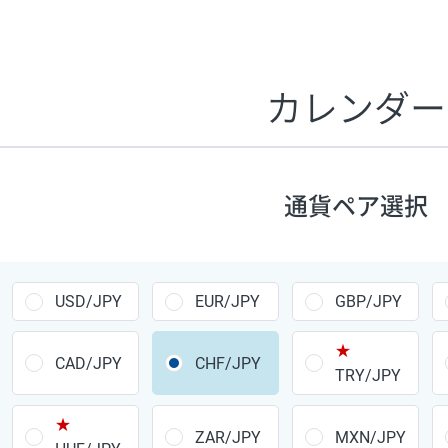
証拠金1万円あたりのスワップポイントは、取引の資金効率
CHF/JPY、EUR/USD、GBP/USD、NZD/USD、EUR/GBP、E
す。
カレンダー
1万通貨
あたりの
通貨ペア
1日の
スワップ
取引
ポイント
▲
▼
昇順
降順
通貨ペア選択
USD/JPY
154円
EUR/JPY
75円
USD/JPY
EUR/JPY
GBP/JPY
GBP/JPY
170円
★
AUD/JPY
106円
CAD/JPY
CHF/JPY
TRY/JPY
NZD/JPY
28円
★
ZAR/JPY
MXN/JPY