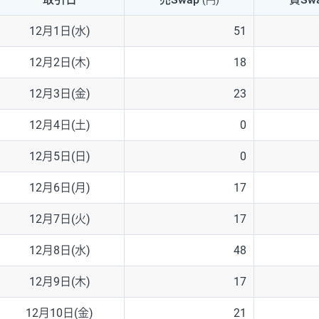
(円)
NZD/USD
41円
12月1日(水)
51
EUR/GBP
71円
12月2日(木)
18
EUR/AUD
103円
12月3日(金)
23
GBP/AUD
43円
12月4日(土)
0
AUD/NZD
66円
12月5日(日)
0
EUR/CHF
111円
12月6日(月)
17
GBP/CHF
220円
12月7日(火)
17
USD/CHF
160円
12月8日(水)
48
12月9日(木)
17
※取引証拠金は同日の当社為替レート（ニューヨーククローズ・MIDレ
12月10日(金)
21
※ハンガリーフォリント/円と南アフリカランド/円とメキシコペソ/円