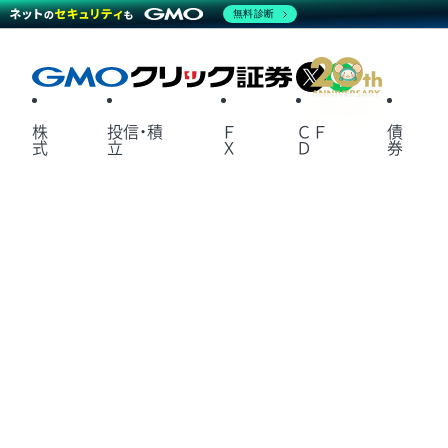
無料診断
X
LINE
株
投信・積
Ｆ
ＣＦ
債
式
立
Ｘ
Ｄ
券