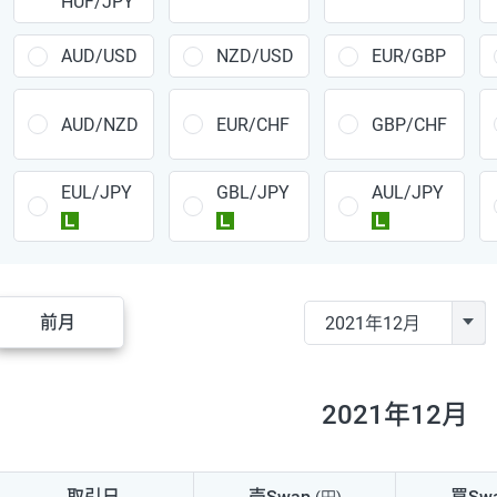
HUF/JPY
CAD/JPY
38円
CHF/JPY
34円
AUD/USD
NZD/USD
EUR/GBP
TRY/JPY
26円
AUD/NZD
EUR/CHF
GBP/CHF
CZK/JPY
7円
EUL/JPY
GBL/JPY
AUL/JPY
PLN/JPY
35円
ラージ
ラージ
ラージ
HUF/JPY
16円
ZAR/JPY
130円
前月
MXN/JPY
140円
EUR/USD
74円
2021年12月
GBP/USD
4円
AUD/USD
16円
取引日
売Swap
買Sw