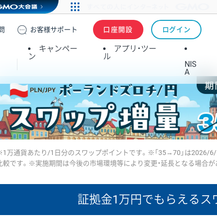
問
お客様
サポート
口座開設
ログイン
キャンペー
アプリ・ツー
ン
ル
NIS
A
※1万通貨あたり/1日分のスワップポイントです。※「35→70」は2026/6
比較です。※実施期間は今後の市場環境等により変更・延長となる場合が
証拠金1万円で
もらえるス