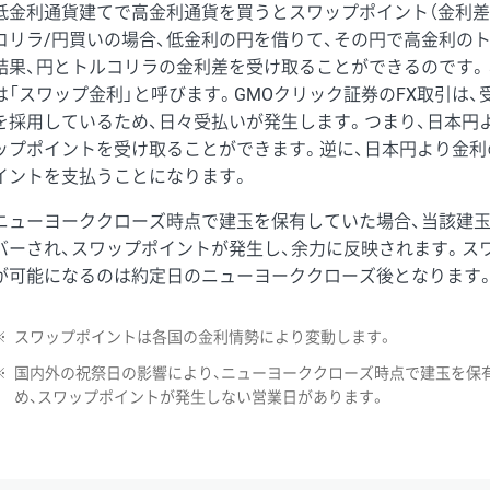
低金利通貨建てで高金利通貨を買うとスワップポイント（金利差
コリラ/円買いの場合、低金利の円を借りて、その円で高金利の
結果、円とトルコリラの金利差を受け取ることができるのです。
は「スワップ金利」と呼びます。GMOクリック証券のFX取引は
を採用しているため、日々受払いが発生します。つまり、日本円
ップポイントを受け取ることができます。逆に、日本円より金利
イントを支払うことになります。
ニューヨーククローズ時点で建玉を保有していた場合、当該建
バーされ、スワップポイントが発生し、余力に反映されます。ス
が可能になるのは約定日のニューヨーククローズ後となります
※
スワップポイントは各国の金利情勢により変動します。
※
国内外の祝祭日の影響により、ニューヨーククローズ時点で建玉を保
め、スワップポイントが発生しない営業日があります。