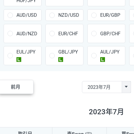
HUF/JPY
CAD/JPY
38円
CHF/JPY
34円
AUD/USD
NZD/USD
EUR/GBP
TRY/JPY
26円
AUD/NZD
EUR/CHF
GBP/CHF
CZK/JPY
7円
EUL/JPY
GBL/JPY
AUL/JPY
PLN/JPY
35円
ラージ
ラージ
ラージ
HUF/JPY
16円
ZAR/JPY
130円
前月
MXN/JPY
140円
EUR/USD
74円
2023年7月
GBP/USD
4円
AUD/USD
16円
取引日
売Swap
買Sw