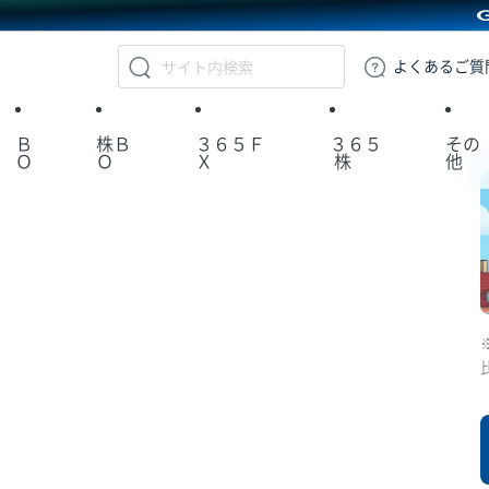
GMOクリック証券
よくある
ご質
Ｂ
株Ｂ
３６５Ｆ
３６５
その
Ｏ
Ｏ
Ｘ
株
他