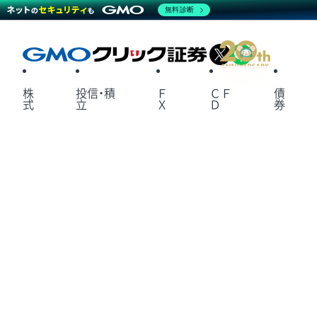
無料診断
X
LINE
株
投信・積
Ｆ
ＣＦ
債
式
立
Ｘ
Ｄ
券