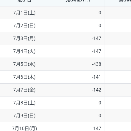
(円)
NZD/USD
41円
7月1日(土)
0
EUR/GBP
71円
7月2日(日)
0
EUR/AUD
103円
7月3日(月)
-147
GBP/AUD
43円
7月4日(火)
-147
AUD/NZD
66円
7月5日(水)
-438
EUR/CHF
111円
7月6日(木)
-141
GBP/CHF
220円
7月7日(金)
-142
USD/CHF
160円
7月8日(土)
0
7月9日(日)
0
※取引証拠金は同日の当社為替レート（ニューヨーククローズ・MIDレ
7月10日(月)
-147
※ハンガリーフォリント/円と南アフリカランド/円とメキシコペソ/円