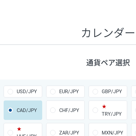
証拠金1万円あたりのスワップポイントは、取引の資金効率
CHF/JPY、EUR/USD、GBP/USD、NZD/USD、EUR/GBP、E
す。
カレンダー
1万通貨
あたりの
通貨ペア
1日の
スワップ
取引
ポイント
▲
▼
昇順
降順
通貨ペア選択
USD/JPY
154円
EUR/JPY
75円
USD/JPY
EUR/JPY
GBP/JPY
GBP/JPY
170円
★
AUD/JPY
106円
CAD/JPY
CHF/JPY
TRY/JPY
NZD/JPY
28円
★
ZAR/JPY
MXN/JPY