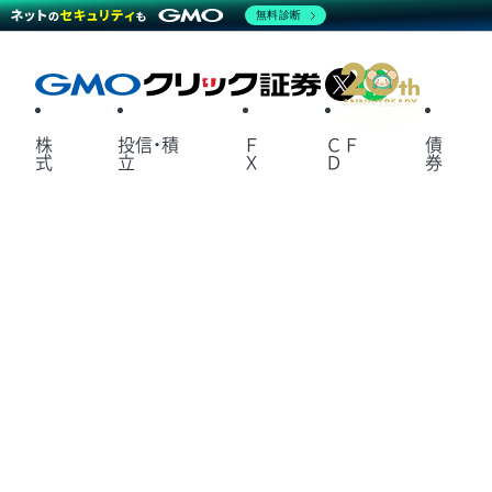
無料診断
X
LINE
株
投信・積
Ｆ
ＣＦ
債
式
立
Ｘ
Ｄ
券