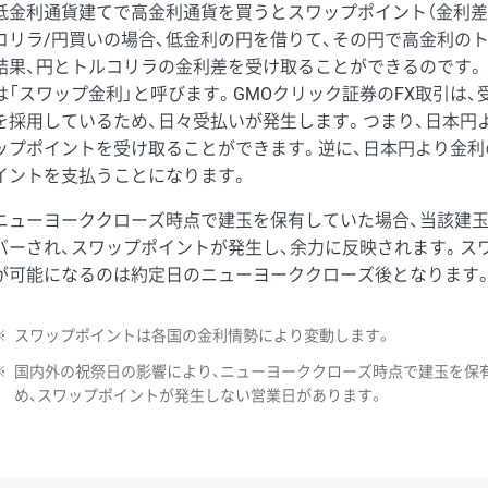
低金利通貨建てで高金利通貨を買うとスワップポイント（金利差
コリラ/円買いの場合、低金利の円を借りて、その円で高金利の
結果、円とトルコリラの金利差を受け取ることができるのです。
は「スワップ金利」と呼びます。GMOクリック証券のFX取引は
を採用しているため、日々受払いが発生します。つまり、日本円
ップポイントを受け取ることができます。逆に、日本円より金利
イントを支払うことになります。
ニューヨーククローズ時点で建玉を保有していた場合、当該建
バーされ、スワップポイントが発生し、余力に反映されます。ス
が可能になるのは約定日のニューヨーククローズ後となります
※
スワップポイントは各国の金利情勢により変動します。
※
国内外の祝祭日の影響により、ニューヨーククローズ時点で建玉を保
め、スワップポイントが発生しない営業日があります。