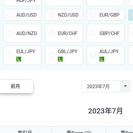
HUF/JPY
CAD/JPY
38円
CHF/JPY
34円
AUD/USD
NZD/USD
EUR/GBP
TRY/JPY
26円
AUD/NZD
EUR/CHF
GBP/CHF
CZK/JPY
7円
EUL/JPY
GBL/JPY
AUL/JPY
PLN/JPY
35円
ラージ
ラージ
ラージ
HUF/JPY
16円
ZAR/JPY
130円
前月
MXN/JPY
140円
EUR/USD
74円
2023年7月
GBP/USD
4円
AUD/USD
16円
取引日
売Swap
買Sw