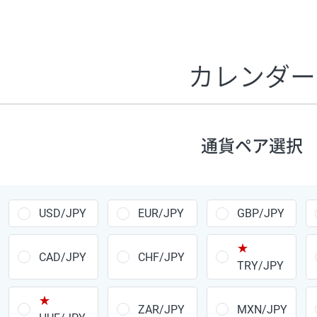
証拠金1万円あたりのスワップポイントは、取引の資金効率
CHF/JPY、EUR/USD、GBP/USD、NZD/USD、EUR/GBP、E
す。
カレンダー
1万通貨
あたりの
通貨ペア
1日の
スワップ
取引
ポイント
▲
▼
昇順
降順
通貨ペア選択
USD/JPY
154円
EUR/JPY
75円
USD/JPY
EUR/JPY
GBP/JPY
GBP/JPY
170円
★
AUD/JPY
106円
CAD/JPY
CHF/JPY
TRY/JPY
NZD/JPY
28円
★
ZAR/JPY
MXN/JPY