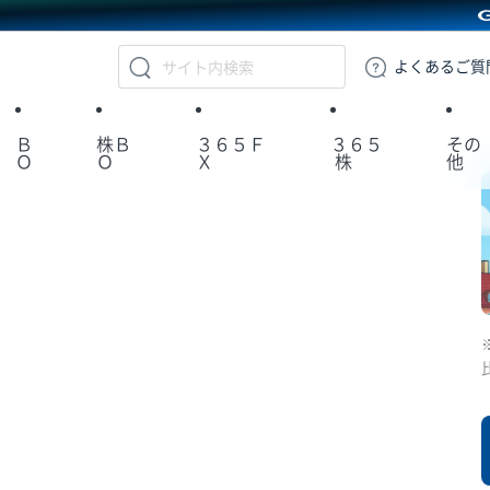
GMOクリック証券
よくある
ご質
Ｂ
株Ｂ
３６５Ｆ
３６５
その
Ｏ
Ｏ
Ｘ
株
他