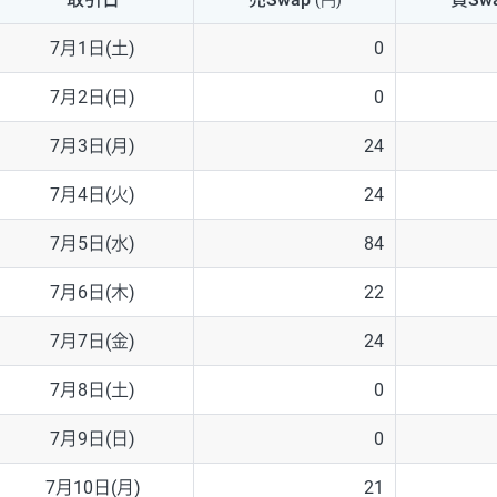
(円)
NZD/USD
41円
7月1日(土)
0
EUR/GBP
71円
7月2日(日)
0
EUR/AUD
103円
7月3日(月)
24
GBP/AUD
43円
7月4日(火)
24
AUD/NZD
66円
7月5日(水)
84
EUR/CHF
111円
7月6日(木)
22
GBP/CHF
220円
7月7日(金)
24
USD/CHF
160円
7月8日(土)
0
7月9日(日)
0
※2026/6/30の当社のスワップポイントおよび、同日の為替レート
※取引証拠金は同日の当社為替レート（ニューヨーククローズ・MIDレ
7月10日(月)
21
※ハンガリーフォリント/円と南アフリカランド/円とメキシコペソ/円