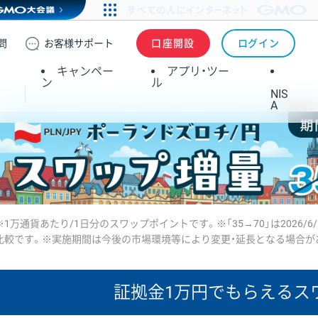
問
お客様
サポート
口座開設
ログイン
キャンペー
アプリ・ツー
ン
ル
NIS
A
※1万通貨あたり/1日分のスワップポイントです。※「35→70」は2026/6
比較です。※実施期間は今後の市場環境等により変更・延長となる場合が
証拠金1万円で
もらえるス