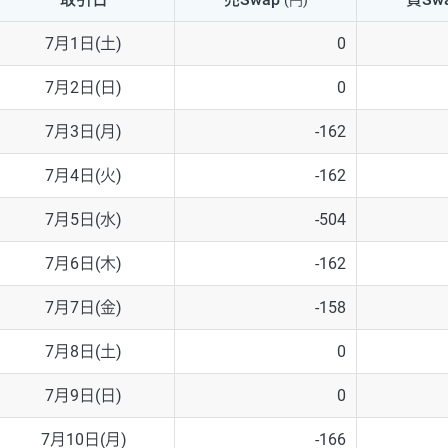
(円)
NZD/USD
41円
7月1日(土)
0
EUR/GBP
71円
7月2日(日)
0
EUR/AUD
103円
7月3日(月)
-162
GBP/AUD
43円
7月4日(火)
-162
AUD/NZD
66円
7月5日(水)
-504
EUR/CHF
111円
7月6日(木)
-162
GBP/CHF
220円
7月7日(金)
-158
USD/CHF
160円
7月8日(土)
0
7月9日(日)
0
※2026/6/30の当社のスワップポイントおよび、同日の為替レート
※取引証拠金は同日の当社為替レート（ニューヨーククローズ・MIDレ
7月10日(月)
-166
※ハンガリーフォリント/円と南アフリカランド/円とメキシコペソ/円