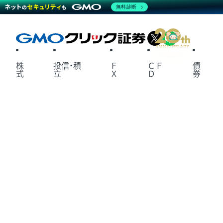
無料診断
X
LINE
株
投信・積
Ｆ
ＣＦ
債
式
立
Ｘ
Ｄ
券