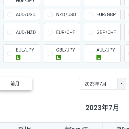
HUF/JPY
CAD/JPY
38円
CHF/JPY
34円
AUD/USD
NZD/USD
EUR/GBP
TRY/JPY
26円
AUD/NZD
EUR/CHF
GBP/CHF
CZK/JPY
7円
EUL/JPY
GBL/JPY
AUL/JPY
PLN/JPY
35円
ラージ
ラージ
ラージ
HUF/JPY
16円
ZAR/JPY
130円
前月
MXN/JPY
140円
EUR/USD
74円
2023年7月
GBP/USD
4円
AUD/USD
16円
取引日
売Swap
買Sw