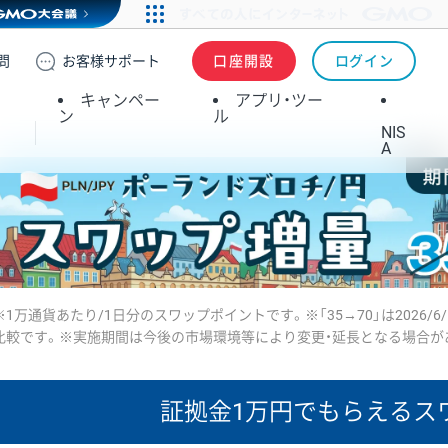
問
お客様
サポート
口座開設
ログイン
キャンペー
アプリ・ツー
ン
ル
NIS
A
※1万通貨あたり/1日分のスワップポイントです。※「35→70」は2026/6
比較です。※実施期間は今後の市場環境等により変更・延長となる場合が
証拠金1万円で
もらえるス