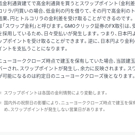
低金利通貨建てで高金利通貨を買うとスワップポイント（金利差
コリラ/円買いの場合、低金利の円を借りて、その円で高金利の
結果、円とトルコリラの金利差を受け取ることができるのです。
は「スワップ金利」と呼びます。GMOクリック証券のFX取引は
を採用しているため、日々受払いが発生します。つまり、日本円
ップポイントを受け取ることができます。逆に、日本円より金利
イントを支払うことになります。
ニューヨーククローズ時点で建玉を保有していた場合、当該建
バーされ、スワップポイントが発生し、余力に反映されます。ス
が可能になるのは約定日のニューヨーククローズ後となります
※
スワップポイントは各国の金利情勢により変動します。
※
国内外の祝祭日の影響により、ニューヨーククローズ時点で建玉を保
め、スワップポイントが発生しない営業日があります。