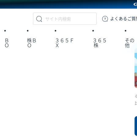
GMOクリック証券
よくある
ご質
Ｂ
株Ｂ
３６５Ｆ
３６５
その
Ｏ
Ｏ
Ｘ
株
他