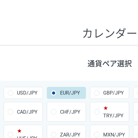
証拠金1万円あたりのスワップポイントは、取引の資金効率
CHF/JPY、EUR/USD、GBP/USD、NZD/USD、EUR/GBP、E
す。
カレンダー
1万通貨
あたりの
通貨ペア
1日の
スワップ
取引
ポイント
▲
▼
昇順
降順
通貨ペア選択
USD/JPY
154円
EUR/JPY
75円
USD/JPY
EUR/JPY
GBP/JPY
GBP/JPY
170円
★
AUD/JPY
106円
CAD/JPY
CHF/JPY
TRY/JPY
NZD/JPY
28円
★
ZAR/JPY
MXN/JPY