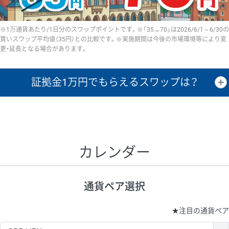
※1万通貨あたり/1日分のスワップポイントです。※「35→70」は2026/6/1～6/30の
買いスワップ平均値（35円）との比較です。※実施期間は今後の市場環境等により変
更・延長となる場合があります。
証拠金1万円で
もらえるスワップは？
証拠金1万円あたりのスワップポイントは、取引の資金効率を示した参
考値です。
CHF/JPY、EUR/USD、GBP/USD、NZD/USD、EUR/GBP、EUR/AUD、
GBP/AUDは売スワップの値です。
カレンダー
1万通貨
証拠金
あたりの
1日の
1万円あたりの
通貨ペア
取引証拠金
スワップ
ポイント
スワップ
ポイント
通貨ペア選択
▲
▼
昇順
降順
昇順
降順
昇順
降順
USD/JPY
154円
65,020円
23.6円
★
注目の通貨ペア
EUR/JPY
75円
74,270円
10円