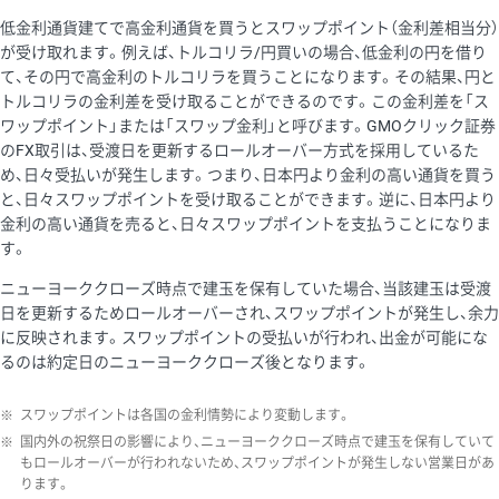
低金利通貨建てで高金利通貨を買うとスワップポイント（金利差相当分）
が受け取れます。例えば、トルコリラ/円買いの場合、低金利の円を借り
て、その円で高金利のトルコリラを買うことになります。その結果、円と
トルコリラの金利差を受け取ることができるのです。この金利差を「ス
ワップポイント」または「スワップ金利」と呼びます。GMOクリック証券
のFX取引は、受渡日を更新するロールオーバー方式を採用しているた
め、日々受払いが発生します。つまり、日本円より金利の高い通貨を買う
と、日々スワップポイントを受け取ることができます。逆に、日本円より
金利の高い通貨を売ると、日々スワップポイントを支払うことになりま
す。
ニューヨーククローズ時点で建玉を保有していた場合、当該建玉は受渡
日を更新するためロールオーバーされ、スワップポイントが発生し、余力
に反映されます。スワップポイントの受払いが行われ、出金が可能にな
るのは約定日のニューヨーククローズ後となります。
※
スワップポイントは各国の金利情勢により変動します。
※
国内外の祝祭日の影響により、ニューヨーククローズ時点で建玉を保有していて
もロールオーバーが行われないため、スワップポイントが発生しない営業日があ
ります。