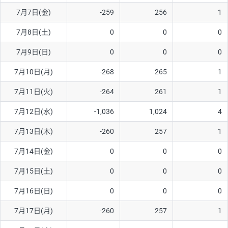
7月7日(金)
-259
256
1
AUD/USD
16円
44,990円
3.5円
7月8日(土)
0
0
0
NZD/USD
41円
36,920円
11.1円
7月9日(日)
0
0
0
EUR/GBP
71円
74,270円
9.5円
EUR/AUD
103円
74,270円
13.8円
7月10日(月)
-268
265
1
GBP/AUD
43円
86,230円
4.9円
7月11日(火)
-264
261
1
AUD/NZD
66円
44,990円
14.6円
7月12日(水)
-1,036
1,024
4
EUR/CHF
111円
74,270円
14.9円
7月13日(木)
-260
257
1
GBP/CHF
220円
86,230円
25.5円
7月14日(金)
0
0
0
USD/CHF
160円
65,030円
24.6円
7月15日(土)
0
0
0
※2026/6/30の当社のスワップポイントおよび、同日の為替レート
7月16日(日)
0
0
0
に基づいて算出。
※取引証拠金は同日の当社為替レート（ニューヨーククローズ・
7月17日(月)
-260
257
1
MIDレート）に基づいて算出。
※ハンガリーフォリント/円と南アフリカランド/円とメキシコペ