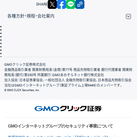
X
facebook
LINE
リンクをコピー
SHARE
各種方針・規程・会社案内
取引規程・約款
サイトマップ
その他のご案内
個人情報保護方針
最良執行方針
サイトのご利用について
ディスクレイマー
信託保全
リスク説明
会社案内
GMOクリック証券株式会社
金融商品取引業者 関東財務局長（金商）第77号 商品先物取引業者 銀行代理業者 関東財
務局長（銀代）第330号 所属銀行：GMOあおぞらネット銀行株式会社
加入協会：日本証券業協会、一般社団法人 金融先物取引業協会、日本商品先物取引協会
当社はGMOインターネットグループ（東証プライム上場9449）のメンバーです。
© GMO CLICK Securities, Inc.
GMOインターネットグループのセキュリティ事業について