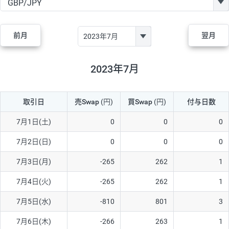
GBP/JPY
170円
86,230円
19.7円
AUD/JPY
106円
44,990円
23.5円
前月
翌月
NZD/JPY
28円
36,920円
7.5円
CAD/JPY
38円
45,810円
8.2円
2023年7月
CHF/JPY
34円
80,440円
4.2円
取引日
売Swap
(円)
買Swap
(円)
付与日数
TRY/JPY
26円
1,400円
185.7円
CZK/JPY
7円
3,060円
22.8円
7月1日(土)
0
0
0
PLN/JPY
35円
17,280円
20.2円
7月2日(日)
0
0
0
HUF/JPY
16円
2,090円
76.5円
7月3日(月)
-265
262
1
ZAR/JPY
130円
39,680円
32.7円
7月4日(火)
-265
262
1
MXN/JPY
140円
37,180円
37.6円
7月5日(水)
-810
801
3
EUR/USD
74円
74,270円
9.9円
7月6日(木)
-266
263
1
GBP/USD
4円
86,230円
0.4円