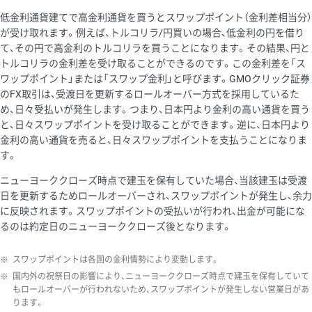
低金利通貨建てで高金利通貨を買うとスワップポイント（金利差相当分）
が受け取れます。例えば、トルコリラ/円買いの場合、低金利の円を借り
て、その円で高金利のトルコリラを買うことになります。その結果、円と
トルコリラの金利差を受け取ることができるのです。この金利差を「ス
ワップポイント」または「スワップ金利」と呼びます。GMOクリック証券
のFX取引は、受渡日を更新するロールオーバー方式を採用しているた
め、日々受払いが発生します。つまり、日本円より金利の高い通貨を買う
と、日々スワップポイントを受け取ることができます。逆に、日本円より
金利の高い通貨を売ると、日々スワップポイントを支払うことになりま
す。
ニューヨーククローズ時点で建玉を保有していた場合、当該建玉は受渡
日を更新するためロールオーバーされ、スワップポイントが発生し、余力
に反映されます。スワップポイントの受払いが行われ、出金が可能にな
るのは約定日のニューヨーククローズ後となります。
※
スワップポイントは各国の金利情勢により変動します。
※
国内外の祝祭日の影響により、ニューヨーククローズ時点で建玉を保有していて
もロールオーバーが行われないため、スワップポイントが発生しない営業日があ
ります。