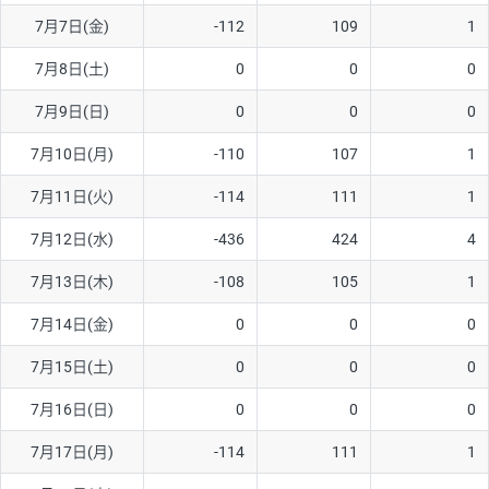
7月7日(金)
-112
109
1
AUD/USD
16円
44,990円
3.5円
7月8日(土)
0
0
0
NZD/USD
41円
36,920円
11.1円
7月9日(日)
0
0
0
EUR/GBP
71円
74,270円
9.5円
EUR/AUD
103円
74,270円
13.8円
7月10日(月)
-110
107
1
GBP/AUD
43円
86,230円
4.9円
7月11日(火)
-114
111
1
AUD/NZD
66円
44,990円
14.6円
7月12日(水)
-436
424
4
EUR/CHF
111円
74,270円
14.9円
7月13日(木)
-108
105
1
GBP/CHF
220円
86,230円
25.5円
7月14日(金)
0
0
0
USD/CHF
160円
65,030円
24.6円
7月15日(土)
0
0
0
※2026/6/30の当社のスワップポイントおよび、同日の為替レート
7月16日(日)
0
0
0
に基づいて算出。
※取引証拠金は同日の当社為替レート（ニューヨーククローズ・
7月17日(月)
-114
111
1
MIDレート）に基づいて算出。
※ハンガリーフォリント/円と南アフリカランド/円とメキシコペ