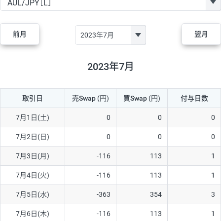
GBP/JPY
170円
86,230円
19.7円
AUD/JPY
106円
44,990円
23.5円
前月
翌月
NZD/JPY
28円
36,920円
7.5円
CAD/JPY
38円
45,810円
8.2円
2023年7月
CHF/JPY
34円
80,440円
4.2円
取引日
売Swap
(円)
買Swap
(円)
付与日数
TRY/JPY
26円
1,400円
185.7円
CZK/JPY
7円
3,060円
22.8円
7月1日(土)
0
0
0
PLN/JPY
35円
17,280円
20.2円
7月2日(日)
0
0
0
HUF/JPY
16円
2,090円
76.5円
7月3日(月)
-116
113
1
ZAR/JPY
130円
39,680円
32.7円
7月4日(火)
-116
113
1
MXN/JPY
140円
37,180円
37.6円
7月5日(水)
-363
354
3
EUR/USD
74円
74,270円
9.9円
7月6日(木)
-116
113
1
GBP/USD
4円
86,230円
0.4円