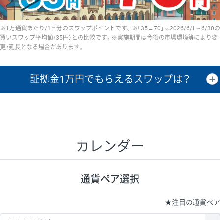
※1万通貨あたり/1日分のスワップポイントです。※「35→70」は2026/6/1～6/30の
買いスワップ平均値（35円）との比較です。※実施期間は今後の市場環境等により変
更・延長となる場合があります。
証拠金1万円で
もらえるスワップは？
証拠金1万円あたりのスワップポイントは、取引の資金効率を示した参
考値です。
CHF/JPY、EUR/USD、GBP/USD、NZD/USD、EUR/GBP、EUR/AUD、
GBP/AUDは売スワップの値です。
カレンダー
1万通貨
証拠金
あたりの
1日の
1万円あたりの
通貨ペア
取引証拠金
スワップ
ポイント
スワップ
ポイント
通貨ペア選択
▲
▼
昇順
降順
昇順
降順
昇順
降順
USD/JPY
154円
65,020円
23.6円
★
注目の通貨ペア
EUR/JPY
75円
74,270円
10円