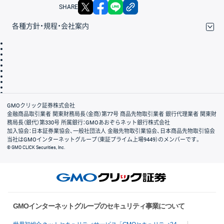
X
facebook
LINE
リンクをコピー
SHARE
各種方針・規程・会社案内
取引規程・約款
サイトマップ
その他のご案内
個人情報保護方針
最良執行方針
サイトのご利用について
ディスクレイマー
信託保全
リスク説明
会社案内
GMOクリック証券株式会社
金融商品取引業者 関東財務局長（金商）第77号 商品先物取引業者 銀行代理業者 関東財
務局長（銀代）第330号 所属銀行：GMOあおぞらネット銀行株式会社
加入協会：日本証券業協会、一般社団法人 金融先物取引業協会、日本商品先物取引協会
当社はGMOインターネットグループ（東証プライム上場9449）のメンバーです。
© GMO CLICK Securities, Inc.
GMOインターネットグループのセキュリティ事業について